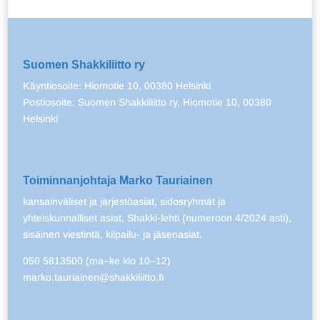
Suomen Shakkiliitto ry
Käyntiosoite: Hiomotie 10, 00380 Helsinki
Postiosoite: Suomen Shakkiliitto ry, Hiomotie 10, 00380
Helsinki
Toiminnanjohtaja Marko Tauriainen
kansainväliset ja järjestöasiat, sidosryhmät ja
yhteiskunnalliset asiat, Shakki-lehti (numeroon 4/2024 asti),
sisäinen viestintä, kilpailu- ja jäsenasiat.
050 5813500 (ma–ke klo 10–12)
marko.tauriainen@shakkiliitto.fi