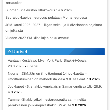
kertauskoe
Suomen Shakkiliiton liittokokous 14.6.2026
Seurajoukkueiden eurocup pelataan Montenegrossa
JSM-kausi 2026–2027 – liigan sekä I ja II divisioonan ohjelmat
on julkaistu
Vuoden 2027 SM-kilpailujen haku avattu!
Uutiset
Vantaan Kesälava, Myyr York Park: Shakki-työpaja
20.8.2026
7.8.2026
Nuorten JSM:ään on ilmoittautunut 14 joukkuetta –
ilmoittautuminen on mahdollista vielä 9.8. saakka!
7.8.2026
Joukkueet 46. shakkiolympialaisiin Samarkandissa 15.–28.9.
4.8.2026
Tammer-Shakki jatkoi mestaruusputkeaan – neljäs
peräkkäinen joukkuepikashakin SM-kulta
3.8.2026