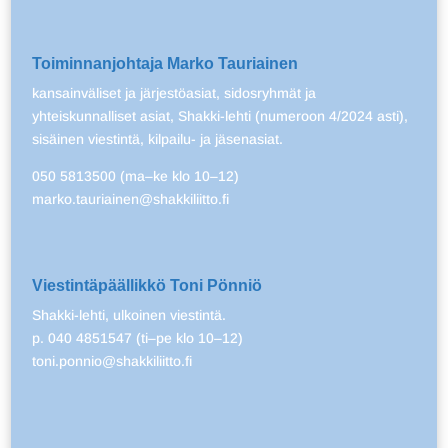
Toiminnanjohtaja Marko Tauriainen
kansainväliset ja järjestöasiat, sidosryhmät ja
yhteiskunnalliset asiat, Shakki-lehti (numeroon 4/2024 asti),
sisäinen viestintä, kilpailu- ja jäsenasiat.
050 5813500 (ma–ke klo 10–12)
marko.tauriainen@shakkiliitto.fi
Viestintäpäällikkö Toni Pönniö
Shakki-lehti, ulkoinen viestintä.
p. 040 4851547 (ti–pe klo 10–12)
toni.ponnio@shakkiliitto.fi