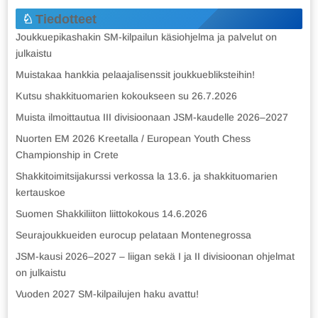
Tiedotteet
Joukkuepikashakin SM-kilpailun käsiohjelma ja palvelut on
julkaistu
Muistakaa hankkia pelaajalisenssit joukkuebliksteihin!
Kutsu shakkituomarien kokoukseen su 26.7.2026
Muista ilmoittautua III divisioonaan JSM-kaudelle 2026–2027
Nuorten EM 2026 Kreetalla / European Youth Chess
Championship in Crete
Shakkitoimitsijakurssi verkossa la 13.6. ja shakkituomarien
kertauskoe
Suomen Shakkiliiton liittokokous 14.6.2026
Seurajoukkueiden eurocup pelataan Montenegrossa
JSM-kausi 2026–2027 – liigan sekä I ja II divisioonan ohjelmat
on julkaistu
Vuoden 2027 SM-kilpailujen haku avattu!