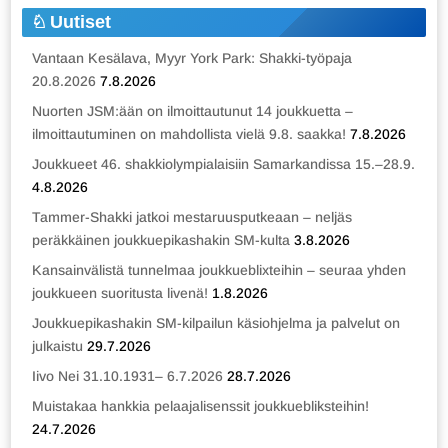
Uutiset
Vantaan Kesälava, Myyr York Park: Shakki-työpaja
20.8.2026
7.8.2026
Nuorten JSM:ään on ilmoittautunut 14 joukkuetta –
ilmoittautuminen on mahdollista vielä 9.8. saakka!
7.8.2026
Joukkueet 46. shakkiolympialaisiin Samarkandissa 15.–28.9.
4.8.2026
Tammer-Shakki jatkoi mestaruusputkeaan – neljäs
peräkkäinen joukkuepikashakin SM-kulta
3.8.2026
Kansainvälistä tunnelmaa joukkueblixteihin – seuraa yhden
joukkueen suoritusta livenä!
1.8.2026
Joukkuepikashakin SM-kilpailun käsiohjelma ja palvelut on
julkaistu
29.7.2026
Iivo Nei 31.10.1931– 6.7.2026
28.7.2026
Muistakaa hankkia pelaajalisenssit joukkuebliksteihin!
24.7.2026