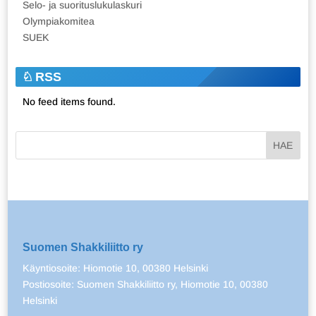
Selo- ja suorituslukulaskuri
Olympiakomitea
SUEK
RSS
No feed items found.
Suomen Shakkiliitto ry
Käyntiosoite: Hiomotie 10, 00380 Helsinki
Postiosoite: Suomen Shakkiliitto ry, Hiomotie 10, 00380
Helsinki