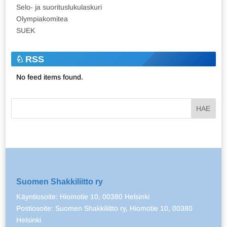
Selo- ja suorituslukulaskuri
Olympiakomitea
SUEK
RSS
No feed items found.
Suomen Shakkiliitto ry
Käyntiosoite: Hiomotie 10, 00380 Helsinki
Postiosoite: Suomen Shakkiliitto ry, Hiomotie 10, 00380
Helsinki