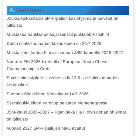
Tiedotteet
Joukkuepikashakin SM-kilpailun käsiohjelma ja palvelut on
julkaistu
Muistakaa hankkia pelaajalisenssit joukkuebliksteihin!
Kutsu shakkituomarien kokoukseen su 26.7.2026
Muista ilmoittautua III divisioonaan JSM-kaudelle 2026–2027
Nuorten EM 2026 Kreetalla / European Youth Chess
Championship in Crete
Shakkitoimitsijakurssi verkossa la 13.6. ja shakkituomarien
kertauskoe
Suomen Shakkiliiton liittokokous 14.6.2026
Seurajoukkueiden eurocup pelataan Montenegrossa
JSM-kausi 2026–2027 – liigan sekä I ja II divisioonan ohjelmat
on julkaistu
Vuoden 2027 SM-kilpailujen haku avattu!