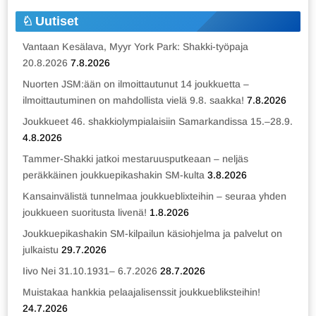
Uutiset
Vantaan Kesälava, Myyr York Park: Shakki-työpaja
20.8.2026
7.8.2026
Nuorten JSM:ään on ilmoittautunut 14 joukkuetta –
ilmoittautuminen on mahdollista vielä 9.8. saakka!
7.8.2026
Joukkueet 46. shakkiolympialaisiin Samarkandissa 15.–28.9.
4.8.2026
Tammer-Shakki jatkoi mestaruusputkeaan – neljäs
peräkkäinen joukkuepikashakin SM-kulta
3.8.2026
Kansainvälistä tunnelmaa joukkueblixteihin – seuraa yhden
joukkueen suoritusta livenä!
1.8.2026
Joukkuepikashakin SM-kilpailun käsiohjelma ja palvelut on
julkaistu
29.7.2026
Iivo Nei 31.10.1931– 6.7.2026
28.7.2026
Muistakaa hankkia pelaajalisenssit joukkuebliksteihin!
24.7.2026