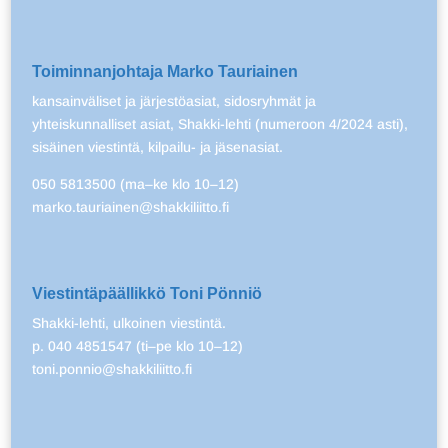
Toiminnanjohtaja Marko Tauriainen
kansainväliset ja järjestöasiat, sidosryhmät ja
yhteiskunnalliset asiat, Shakki-lehti (numeroon 4/2024 asti),
sisäinen viestintä, kilpailu- ja jäsenasiat.
050 5813500 (ma–ke klo 10–12)
marko.tauriainen@shakkiliitto.fi
Viestintäpäällikkö Toni Pönniö
Shakki-lehti, ulkoinen viestintä.
p. 040 4851547 (ti–pe klo 10–12)
toni.ponnio@shakkiliitto.fi