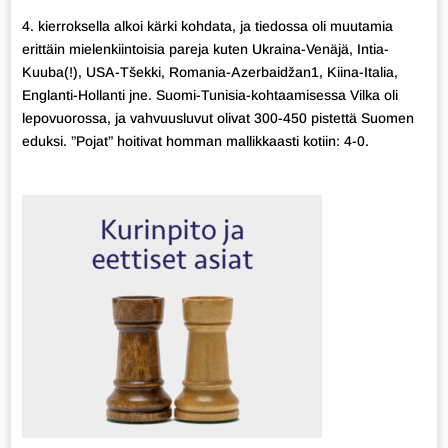
4. kierroksella alkoi kärki kohdata, ja tiedossa oli muutamia
erittäin mielenkiintoisia pareja kuten Ukraina-Venäjä, Intia-
Kuuba(!), USA-Tšekki, Romania-Azerbaidžan1, Kiina-Italia,
Englanti-Hollanti jne. Suomi-Tunisia-kohtaamisessa Vilka oli
lepovuorossa, ja vahvuusluvut olivat 300-450 pistettä Suomen
eduksi. ”Pojat” hoitivat homman mallikkaasti kotiin: 4-0.