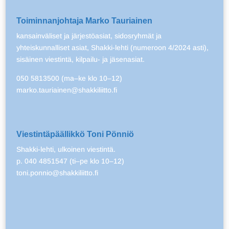
Toiminnanjohtaja Marko Tauriainen
kansainväliset ja järjestöasiat, sidosryhmät ja
yhteiskunnalliset asiat, Shakki-lehti (numeroon 4/2024 asti),
sisäinen viestintä, kilpailu- ja jäsenasiat.
050 5813500 (ma–ke klo 10–12)
marko.tauriainen@shakkiliitto.fi
Viestintäpäällikkö Toni Pönniö
Shakki-lehti, ulkoinen viestintä.
p. 040 4851547 (ti–pe klo 10–12)
toni.ponnio@shakkiliitto.fi