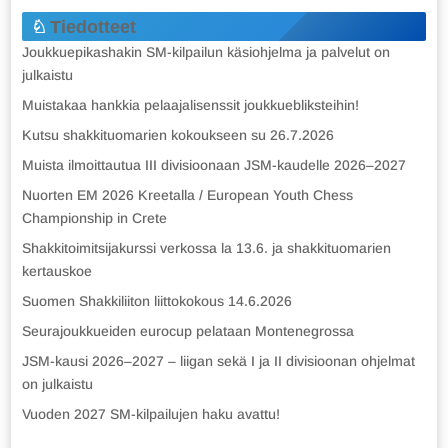
Tiedotteet
Joukkuepikashakin SM-kilpailun käsiohjelma ja palvelut on
julkaistu
Muistakaa hankkia pelaajalisenssit joukkuebliksteihin!
Kutsu shakkituomarien kokoukseen su 26.7.2026
Muista ilmoittautua III divisioonaan JSM-kaudelle 2026–2027
Nuorten EM 2026 Kreetalla / European Youth Chess
Championship in Crete
Shakkitoimitsijakurssi verkossa la 13.6. ja shakkituomarien
kertauskoe
Suomen Shakkiliiton liittokokous 14.6.2026
Seurajoukkueiden eurocup pelataan Montenegrossa
JSM-kausi 2026–2027 – liigan sekä I ja II divisioonan ohjelmat
on julkaistu
Vuoden 2027 SM-kilpailujen haku avattu!