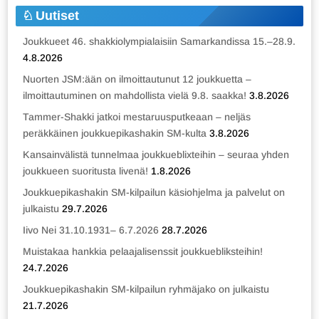
Uutiset
Joukkueet 46. shakkiolympialaisiin Samarkandissa 15.–28.9.
4.8.2026
Nuorten JSM:ään on ilmoittautunut 12 joukkuetta –
ilmoittautuminen on mahdollista vielä 9.8. saakka!
3.8.2026
Tammer-Shakki jatkoi mestaruusputkeaan – neljäs
peräkkäinen joukkuepikashakin SM-kulta
3.8.2026
Kansainvälistä tunnelmaa joukkueblixteihin – seuraa yhden
joukkueen suoritusta livenä!
1.8.2026
Joukkuepikashakin SM-kilpailun käsiohjelma ja palvelut on
julkaistu
29.7.2026
Iivo Nei 31.10.1931– 6.7.2026
28.7.2026
Muistakaa hankkia pelaajalisenssit joukkuebliksteihin!
24.7.2026
Joukkuepikashakin SM-kilpailun ryhmäjako on julkaistu
21.7.2026