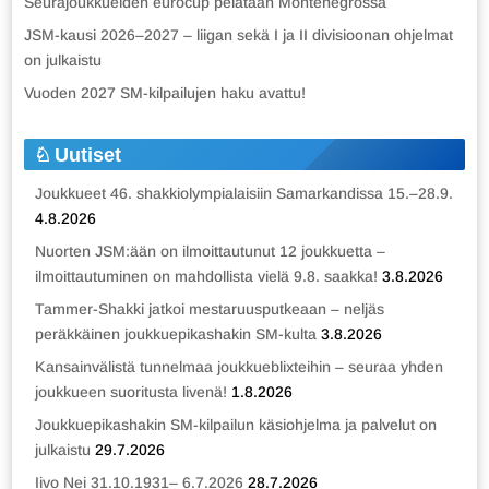
Seurajoukkueiden eurocup pelataan Montenegrossa
JSM-kausi 2026–2027 – liigan sekä I ja II divisioonan ohjelmat
on julkaistu
Vuoden 2027 SM-kilpailujen haku avattu!
Uutiset
Joukkueet 46. shakkiolympialaisiin Samarkandissa 15.–28.9.
4.8.2026
Nuorten JSM:ään on ilmoittautunut 12 joukkuetta –
ilmoittautuminen on mahdollista vielä 9.8. saakka!
3.8.2026
Tammer-Shakki jatkoi mestaruusputkeaan – neljäs
peräkkäinen joukkuepikashakin SM-kulta
3.8.2026
Kansainvälistä tunnelmaa joukkueblixteihin – seuraa yhden
joukkueen suoritusta livenä!
1.8.2026
Joukkuepikashakin SM-kilpailun käsiohjelma ja palvelut on
julkaistu
29.7.2026
Iivo Nei 31.10.1931– 6.7.2026
28.7.2026