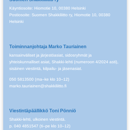
Käyntiosoite: Hiomotie 10, 00380 Helsinki
Postiosoite: Suomen Shakkiliitto ry, Hiomotie 10, 00380
Helsinki
Toiminnanjohtaja Marko Tauriainen
kansainväliset ja järjestöasiat, sidosryhmät ja
yhteiskunnalliset asiat, Shakki-lehti (numeroon 4/2024 asti),
sisäinen viestintä, kilpailu- ja jäsenasiat.
050 5813500 (ma–ke klo 10–12)
marko.tauriainen@shakkiliitto.fi
Viestintäpäällikkö Toni Pönniö
Shakki-lehti, ulkoinen viestintä.
p. 040 4851547 (ti–pe klo 10–12)