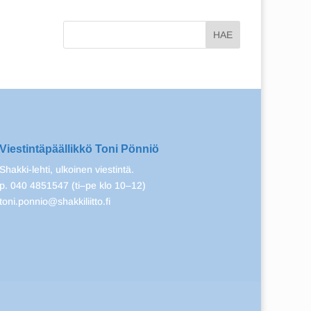
Viestintäpäällikkö Toni Pönniö
Shakki-lehti, ulkoinen viestintä.
p. 040 4851547 (ti–pe klo 10–12)
toni.ponnio@shakkiliitto.fi