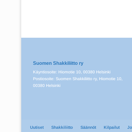
Suomen Shakkiliitto ry
Käyntiosoite: Hiomotie 10, 00380 Helsinki
Postiosoite: Suomen Shakkiliitto ry, Hiomotie 10,
00380 Helsinki
Uutiset
Shakkiliitto
Säännöt
Kilpailut
J