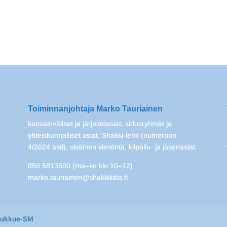
Toiminnanjohtaja Marko Tauriainen
kansainväliset ja järjestöasiat, sidosryhmät ja
yhteiskunnalliset asiat, Shakki-lehti (numeroon
4/2024 asti), sisäinen viestintä, kilpailu- ja jäsenasiat.
050 5813500 (ma–ke klo 10–12)
marko.tauriainen@shakkiliitto.fi
oukkue-SM