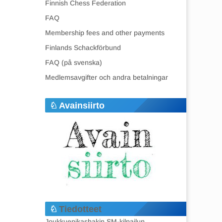
Finnish Chess Federation
FAQ
Membership fees and other payments
Finlands Schackförbund
FAQ (på svenska)
Medlemsavgifter och andra betalningar
Avainsiirto
Tiedotteet
Joukkuepikashakin SM-kilpailun