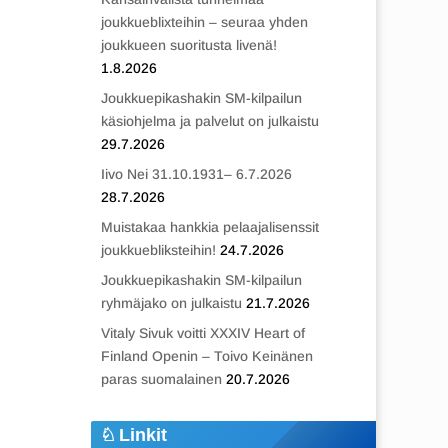
joukkueblixteihin – seuraa yhden
joukkueen suoritusta livenä!
1.8.2026
Joukkuepikashakin SM-kilpailun
käsiohjelma ja palvelut on julkaistu
29.7.2026
Iivo Nei 31.10.1931– 6.7.2026
28.7.2026
Muistakaa hankkia pelaajalisenssit
joukkuebliksteihin!
24.7.2026
Joukkuepikashakin SM-kilpailun
ryhmäjako on julkaistu
21.7.2026
Vitaly Sivuk voitti XXXIV Heart of
Finland Openin – Toivo Keinänen
paras suomalainen
20.7.2026
Linkit