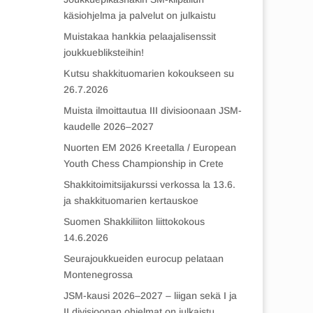
käsiohjelma ja palvelut on julkaistu
Muistakaa hankkia pelaajalisenssit
joukkuebliksteihin!
Kutsu shakkituomarien kokoukseen su
26.7.2026
Muista ilmoittautua III divisioonaan JSM-
kaudelle 2026–2027
Nuorten EM 2026 Kreetalla / European
Youth Chess Championship in Crete
Shakkitoimitsijakurssi verkossa la 13.6.
ja shakkituomarien kertauskoe
Suomen Shakkiliiton liittokokous
14.6.2026
Seurajoukkueiden eurocup pelataan
Montenegrossa
JSM-kausi 2026–2027 – liigan sekä I ja
II divisioonan ohjelmat on julkaistu