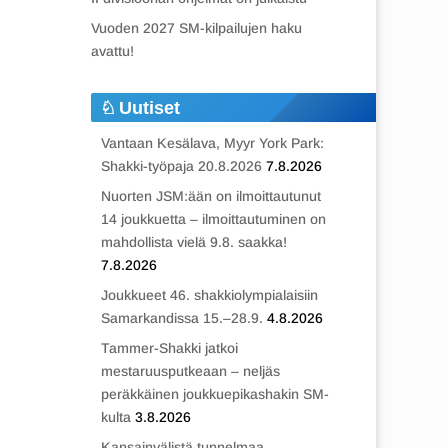
Vuoden 2027 SM-kilpailujen haku
avattu!
Uutiset
Vantaan Kesälava, Myyr York Park:
Shakki-työpaja 20.8.2026
7.8.2026
Nuorten JSM:ään on ilmoittautunut
14 joukkuetta – ilmoittautuminen on
mahdollista vielä 9.8. saakka!
7.8.2026
Joukkueet 46. shakkiolympialaisiin
Samarkandissa 15.–28.9.
4.8.2026
Tammer-Shakki jatkoi
mestaruusputkeaan – neljäs
peräkkäinen joukkuepikashakin SM-
kulta
3.8.2026
Kansainvälistä tunnelmaa