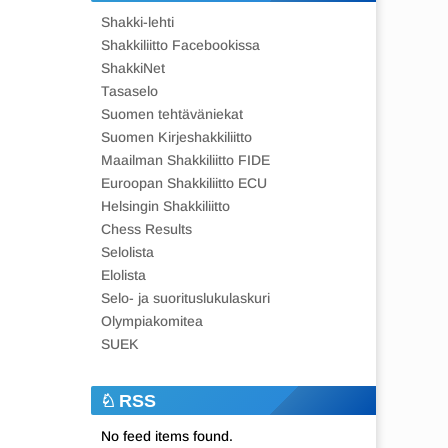
Shakki-lehti
Shakkiliitto Facebookissa
ShakkiNet
Tasaselo
Suomen tehtäväniekat
Suomen Kirjeshakkiliitto
Maailman Shakkiliitto FIDE
Euroopan Shakkiliitto ECU
Helsingin Shakkiliitto
Chess Results
Selolista
Elolista
Selo- ja suorituslukulaskuri
Olympiakomitea
SUEK
RSS
No feed items found.