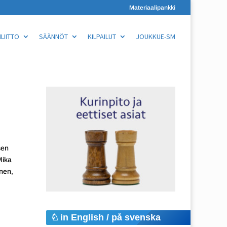
Materiaalipankki
LIITTO
SÄÄNNÖT
KILPAILUT
JOUKKUE-SM
sen
Mika
nen,
in English / på svenska