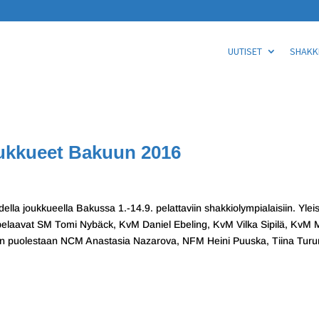
UUTISET
SHAKKI
ukkueet Bakuun 2016
ella joukkueella Bakussa 1.-14.9. pelattaviin shakkiolympialaisiin. Ylei
pelaavat SM Tomi Nybäck, KvM Daniel Ebeling, KvM Vilka Sipilä, KvM 
n puolestaan NCM Anastasia Nazarova, NFM Heini Puuska, Tiina Turu