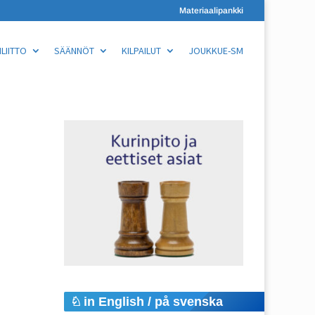
Materiaalipankki
LIITTO
SÄÄNNÖT
KILPAILUT
JOUKKUE-SM
in English / på svenska