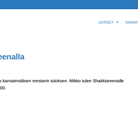
UUTISET
SHAKKI
enalla
a kansainvälisen mestarin tuloksen. Mikko tulee Shakkiareenalle
.00.