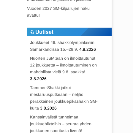
Vuoden 2027 SM-kilpailujen haku
avattu!
Uutiset
Joukkueet 46. shakkiolympialaisiin
Samarkandissa 15.–28.9.
4.8.2026
Nuorten JSM:ään on ilmoittautunut
12 joukkuetta – ilmoittautuminen on
mahdollista vielä 9.8. saakka!
3.8.2026
Tammer-Shakki jatkoi
mestaruusputkeaan – neljäs
peräkkäinen joukkuepikashakin SM-
kulta
3.8.2026
Kansainvälistä tunnelmaa
joukkueblixteihin – seuraa yhden
joukkueen suoritusta livenä!