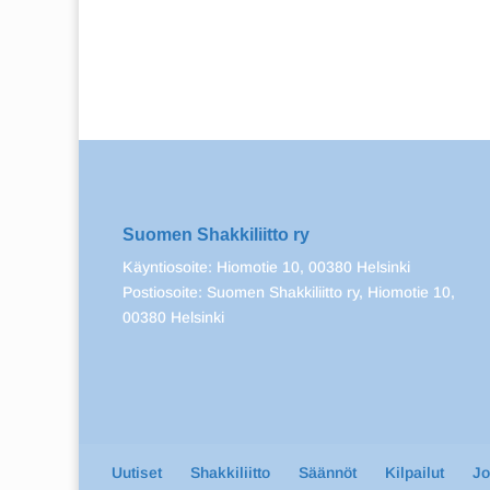
Suomen Shakkiliitto ry
Käyntiosoite: Hiomotie 10, 00380 Helsinki
Postiosoite: Suomen Shakkiliitto ry, Hiomotie 10,
00380 Helsinki
Uutiset
Shakkiliitto
Säännöt
Kilpailut
J