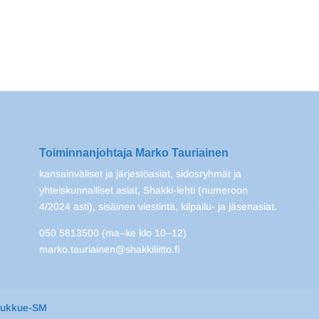
Toiminnanjohtaja Marko Tauriainen
kansainväliset ja järjestöasiat, sidosryhmät ja
yhteiskunnalliset asiat, Shakki-lehti (numeroon
4/2024 asti), sisäinen viestintä, kilpailu- ja jäsenasiat.
050 5813500 (ma–ke klo 10–12)
marko.tauriainen@shakkiliitto.fi
oukkue-SM