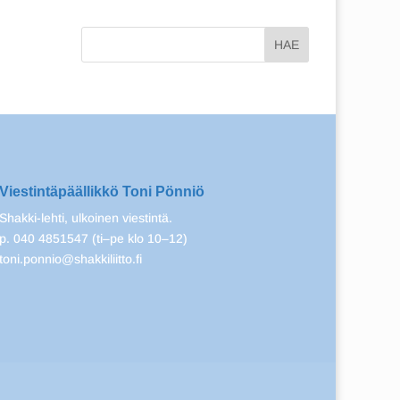
Viestintäpäällikkö Toni Pönniö
Shakki-lehti, ulkoinen viestintä.
p. 040 4851547 (ti–pe klo 10–12)
toni.ponnio@shakkiliitto.fi