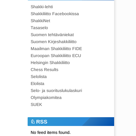
Shakki-lehti
Shakkiliitto Facebookissa
ShakkiNet
Tasaselo
Suomen tehtäväniekat
Suomen Kirjeshakkiliitto
Maailman Shakkiliitto FIDE
Euroopan Shakkiliitto ECU
Helsingin Shakkiliitto
Chess Results
Selolista
Elolista
Selo- ja suorituslukulaskuri
Olympiakomitea
SUEK
RSS
No feed items found.