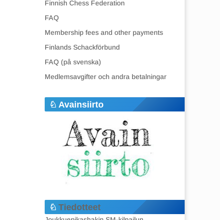
Finnish Chess Federation
FAQ
Membership fees and other payments
Finlands Schackförbund
FAQ (på svenska)
Medlemsavgifter och andra betalningar
Avainsiirto
Tiedotteet
Joukkuepikashakin SM-kilpailun