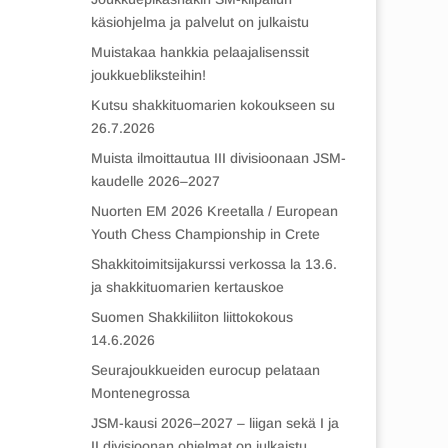
käsiohjelma ja palvelut on julkaistu
Muistakaa hankkia pelaajalisenssit
joukkuebliksteihin!
Kutsu shakkituomarien kokoukseen su
26.7.2026
Muista ilmoittautua III divisioonaan JSM-
kaudelle 2026–2027
Nuorten EM 2026 Kreetalla / European
Youth Chess Championship in Crete
Shakkitoimitsijakurssi verkossa la 13.6.
ja shakkituomarien kertauskoe
Suomen Shakkiliiton liittokokous
14.6.2026
Seurajoukkueiden eurocup pelataan
Montenegrossa
JSM-kausi 2026–2027 – liigan sekä I ja
II divisioonan ohjelmat on julkaistu