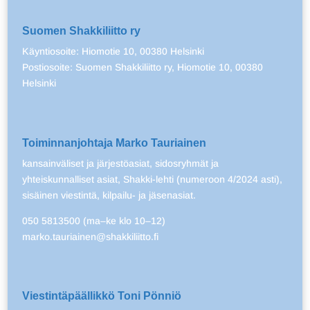
Suomen Shakkiliitto ry
Käyntiosoite: Hiomotie 10, 00380 Helsinki
Postiosoite: Suomen Shakkiliitto ry, Hiomotie 10, 00380
Helsinki
Toiminnanjohtaja Marko Tauriainen
kansainväliset ja järjestöasiat, sidosryhmät ja
yhteiskunnalliset asiat, Shakki-lehti (numeroon 4/2024 asti),
sisäinen viestintä, kilpailu- ja jäsenasiat.
050 5813500 (ma–ke klo 10–12)
marko.tauriainen@shakkiliitto.fi
Viestintäpäällikkö Toni Pönniö