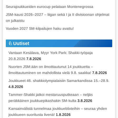
Seurajoukkueiden eurocup pelataan Montenegrossa
JSM-kausi 2026–2027 – liigan sekä I ja II divisioonan ohjelmat
on julkaistu
Vuoden 2027 SM-kilpailujen haku avattu!
Uutiset
Vantaan Kesälava, Myyr York Park: Shakki-työpaja
20.8.2026
7.8.2026
Nuorten JSM:ään on ilmoittautunut 14 joukkuetta –
ilmoittautuminen on mahdollista vielä 9.8. saakka!
7.8.2026
Joukkueet 46. shakkiolympialaisiin Samarkandissa 15.–28.9.
4.8.2026
Tammer-Shakki jatkoi mestaruusputkeaan – neljäs
peräkkäinen joukkuepikashakin SM-kulta
3.8.2026
Kansainvälistä tunnelmaa joukkueblixteihin – seuraa yhden
joukkueen suoritusta livenä!
1.8.2026