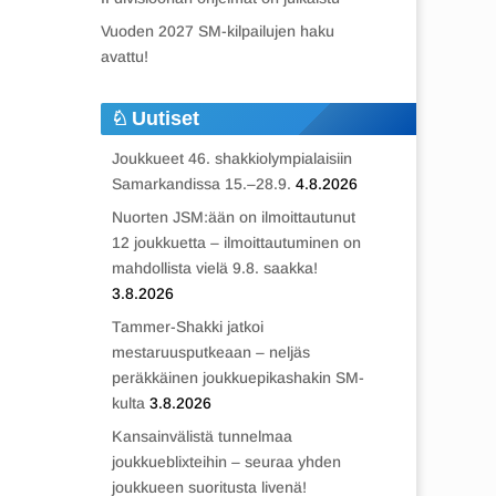
Vuoden 2027 SM-kilpailujen haku
avattu!
Uutiset
Joukkueet 46. shakkiolympialaisiin
Samarkandissa 15.–28.9.
4.8.2026
Nuorten JSM:ään on ilmoittautunut
12 joukkuetta – ilmoittautuminen on
mahdollista vielä 9.8. saakka!
3.8.2026
Tammer-Shakki jatkoi
mestaruusputkeaan – neljäs
peräkkäinen joukkuepikashakin SM-
kulta
3.8.2026
Kansainvälistä tunnelmaa
joukkueblixteihin – seuraa yhden
joukkueen suoritusta livenä!