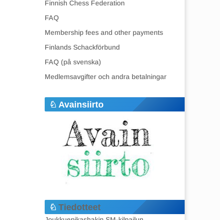
Finnish Chess Federation
FAQ
Membership fees and other payments
Finlands Schackförbund
FAQ (på svenska)
Medlemsavgifter och andra betalningar
Avainsiirto
Tiedotteet
Joukkuepikashakin SM-kilpailun