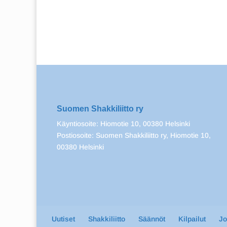
Suomen Shakkiliitto ry
Käyntiosoite: Hiomotie 10, 00380 Helsinki
Postiosoite: Suomen Shakkiliitto ry, Hiomotie 10,
00380 Helsinki
Uutiset
Shakkiliitto
Säännöt
Kilpailut
J