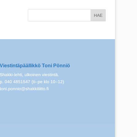
Viestintäpäällikkö Toni Pönniö
Shakki-lehti, ulkoinen viestintä.
p. 040 4851547 (ti–pe klo 10–12)
toni.ponnio@shakkiliitto.fi