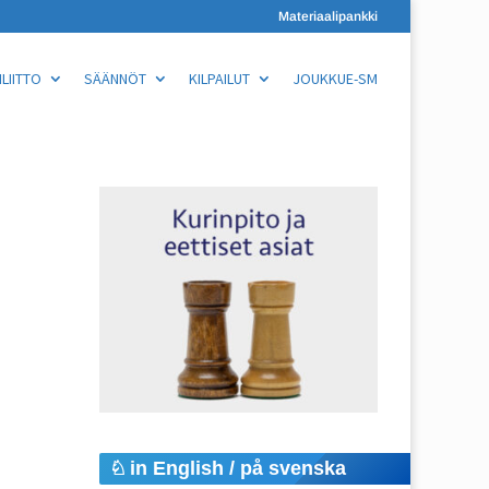
Materiaalipankki
LIITTO
SÄÄNNÖT
KILPAILUT
JOUKKUE-SM
in English / på svenska