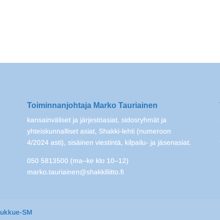
Toiminnanjohtaja Marko Tauriainen
kansainväliset ja järjestöasiat, sidosryhmät ja
yhteiskunnalliset asiat, Shakki-lehti (numeroon
4/2024 asti), sisäinen viestintä, kilpailu- ja jäsenasiat.
050 5813500 (ma–ke klo 10–12)
marko.tauriainen@shakkiliitto.fi
oukkue-SM