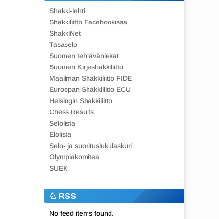
Shakki-lehti
Shakkiliitto Facebookissa
ShakkiNet
Tasaselo
Suomen tehtäväniekat
Suomen Kirjeshakkiliitto
Maailman Shakkiliitto FIDE
Euroopan Shakkiliitto ECU
Helsingin Shakkiliitto
Chess Results
Selolista
Elolista
Selo- ja suorituslukulaskuri
Olympiakomitea
SUEK
RSS
No feed items found.