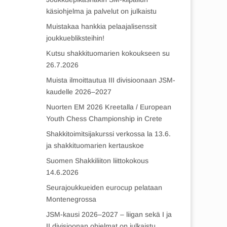
käsiohjelma ja palvelut on julkaistu
Muistakaa hankkia pelaajalisenssit
joukkuebliksteihin!
Kutsu shakkituomarien kokoukseen su
26.7.2026
Muista ilmoittautua III divisioonaan JSM-
kaudelle 2026–2027
Nuorten EM 2026 Kreetalla / European
Youth Chess Championship in Crete
Shakkitoimitsijakurssi verkossa la 13.6.
ja shakkituomarien kertauskoe
Suomen Shakkiliiton liittokokous
14.6.2026
Seurajoukkueiden eurocup pelataan
Montenegrossa
JSM-kausi 2026–2027 – liigan sekä I ja
II divisioonan ohjelmat on julkaistu