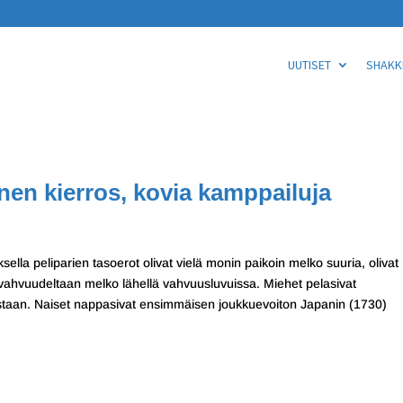
UUTISET
SHAKKI
nen kierros, kovia kamppailuja
ksella peliparien tasoerot olivat vielä monin paikoin melko suuria, olivat
ahvuudeltaan melko lähellä vahvuusluvuissa. Miehet pelasivat
astaan. Naiset nappasivat ensimmäisen joukkuevoiton Japanin (1730)