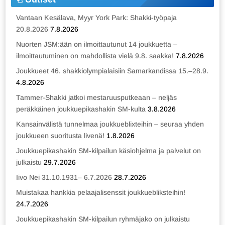
Vantaan Kesälava, Myyr York Park: Shakki-työpaja
20.8.2026
7.8.2026
Nuorten JSM:ään on ilmoittautunut 14 joukkuetta –
ilmoittautuminen on mahdollista vielä 9.8. saakka!
7.8.2026
Joukkueet 46. shakkiolympialaisiin Samarkandissa 15.–28.9.
4.8.2026
Tammer-Shakki jatkoi mestaruusputkeaan – neljäs
peräkkäinen joukkuepikashakin SM-kulta
3.8.2026
Kansainvälistä tunnelmaa joukkueblixteihin – seuraa yhden
joukkueen suoritusta livenä!
1.8.2026
Joukkuepikashakin SM-kilpailun käsiohjelma ja palvelut on
julkaistu
29.7.2026
Iivo Nei 31.10.1931– 6.7.2026
28.7.2026
Muistakaa hankkia pelaajalisenssit joukkuebliksteihin!
24.7.2026
Joukkuepikashakin SM-kilpailun ryhmäjako on julkaistu