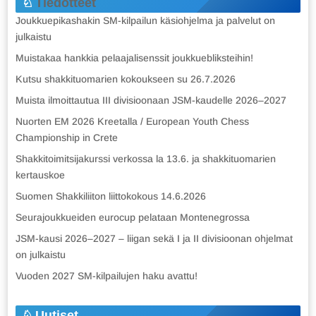
Tiedotteet
Joukkuepikashakin SM-kilpailun käsiohjelma ja palvelut on
julkaistu
Muistakaa hankkia pelaajalisenssit joukkuebliksteihin!
Kutsu shakkituomarien kokoukseen su 26.7.2026
Muista ilmoittautua III divisioonaan JSM-kaudelle 2026–2027
Nuorten EM 2026 Kreetalla / European Youth Chess
Championship in Crete
Shakkitoimitsijakurssi verkossa la 13.6. ja shakkituomarien
kertauskoe
Suomen Shakkiliiton liittokokous 14.6.2026
Seurajoukkueiden eurocup pelataan Montenegrossa
JSM-kausi 2026–2027 – liigan sekä I ja II divisioonan ohjelmat
on julkaistu
Vuoden 2027 SM-kilpailujen haku avattu!
Uutiset