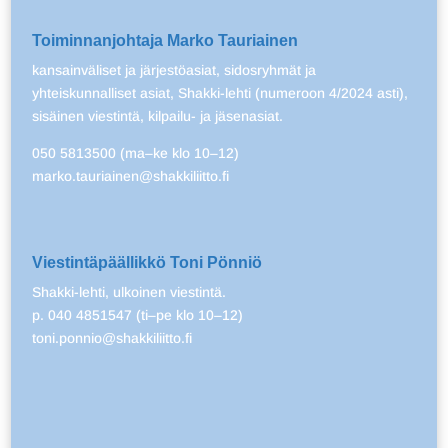
Toiminnanjohtaja Marko Tauriainen
kansainväliset ja järjestöasiat, sidosryhmät ja
yhteiskunnalliset asiat, Shakki-lehti (numeroon 4/2024 asti),
sisäinen viestintä, kilpailu- ja jäsenasiat.
050 5813500 (ma–ke klo 10–12)
marko.tauriainen@shakkiliitto.fi
Viestintäpäällikkö Toni Pönniö
Shakki-lehti, ulkoinen viestintä.
p. 040 4851547 (ti–pe klo 10–12)
toni.ponnio@shakkiliitto.fi