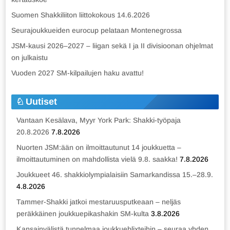
Suomen Shakkiliiton liittokokous 14.6.2026
Seurajoukkueiden eurocup pelataan Montenegrossa
JSM-kausi 2026–2027 – liigan sekä I ja II divisioonan ohjelmat
on julkaistu
Vuoden 2027 SM-kilpailujen haku avattu!
Uutiset
Vantaan Kesälava, Myyr York Park: Shakki-työpaja
20.8.2026
7.8.2026
Nuorten JSM:ään on ilmoittautunut 14 joukkuetta –
ilmoittautuminen on mahdollista vielä 9.8. saakka!
7.8.2026
Joukkueet 46. shakkiolympialaisiin Samarkandissa 15.–28.9.
4.8.2026
Tammer-Shakki jatkoi mestaruusputkeaan – neljäs
peräkkäinen joukkuepikashakin SM-kulta
3.8.2026
Kansainvälistä tunnelmaa joukkueblixteihin – seuraa yhden