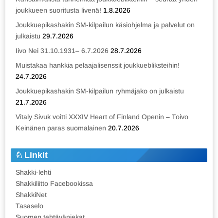
joukkueen suoritusta livenä!
1.8.2026
Joukkuepikashakin SM-kilpailun käsiohjelma ja palvelut on
julkaistu
29.7.2026
Iivo Nei 31.10.1931– 6.7.2026
28.7.2026
Muistakaa hankkia pelaajalisenssit joukkuebliksteihin!
24.7.2026
Joukkuepikashakin SM-kilpailun ryhmäjako on julkaistu
21.7.2026
Vitaly Sivuk voitti XXXIV Heart of Finland Openin – Toivo
Keinänen paras suomalainen
20.7.2026
Linkit
Shakki-lehti
Shakkiliitto Facebookissa
ShakkiNet
Tasaselo
Suomen tehtäväniekat