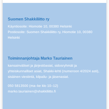
Suomen Shakkiliitto ry
Käyntiosoite: Hiomotie 10, 00380 Helsinki
Postiosoite: Suomen Shakkiliitto ry, Hiomotie 10, 00380
Helsinki
Toiminnanjohtaja Marko Tauriainen
kansainväliset ja järjestöasiat, sidosryhmät ja
yhteiskunnalliset asiat, Shakki-lehti (numeroon 4/2024 asti),
sisäinen viestintä, kilpailu- ja jäsenasiat.
050 5813500 (ma–ke klo 10–12)
marko.tauriainen@shakkiliitto.fi