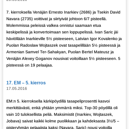
7. kierroksella Venäjän Ernesto Inarkiev (2686) ja Tsekin David
Navara (2735) voittivat ja siirtyivät johtoon 6/7 pisteellä.
Molemmissa peleissä valkea onnistui saamaan etua
keskipelissä ja konvertoimaan sen loppupelissä. Ivan Saric jäi
häviöllään Inarkieville 5½ pisteeseen, Latvian Igor Kovalenko ja
Puolan Radoslaw Wojtaszek ovat tasapelillään 5½ pisteessä ja
Armenian Samvel Ter-Sahakyan, Puolan Bertel Mateusz ja
Venäjän Alexey Goganov nousivat voitoillaan 5½ pisteeseen. 5
pisteessä on 19 pelaajaa.
17. EM – 5. kierros
17.05.2016
EM:n 5. kierroksella kärkipöydillä tasapeliprosentti kasvoi
merkittävästi, enkä yhtään ymmärrä miksi. Top-30 pöydillä oli
vain 10 tuloksellista peliä. Maksimistit (Inarkiev, Wojtaszek,
Jobava) saivat kaikki kolme puolikkaan ja kahdeksasta 3½/5 –
pisteryhmän pelaajista kaksi (Navara, Saric) nousi voitoilla