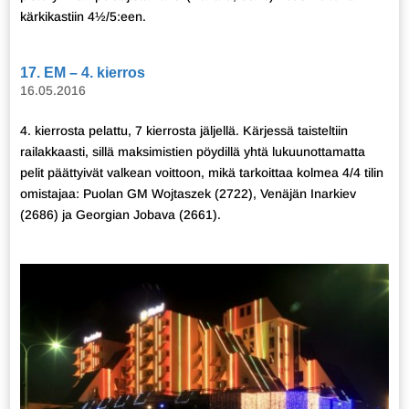
kärkikastiin 4½/5:een.
17. EM – 4. kierros
16.05.2016
4. kierrosta pelattu, 7 kierrosta jäljellä. Kärjessä taisteltiin
railakkaasti, sillä maksimistien pöydillä yhtä lukuunottamatta
pelit päättyivät valkean voittoon, mikä tarkoittaa kolmea 4/4 tilin
omistajaa: Puolan GM Wojtaszek (2722), Venäjän Inarkiev
(2686) ja Georgian Jobava (2661).