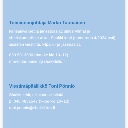
Toiminnanjohtaja Marko Tauriainen
kansainväliset ja järjestöasiat, sidosryhmät ja
yhteiskunnalliset asiat, Shakki-lehti (numeroon 4/2024 asti),
sisäinen viestintä, kilpailu- ja jäsenasiat.
050 5813500 (ma–ke klo 10–12)
marko.tauriainen@shakkiliitto.fi
Viestintäpäällikkö Toni Pönniö
Shakki-lehti, ulkoinen viestintä.
p. 040 4851547 (ti–pe klo 10–12)
toni.ponnio@shakkiliitto.fi