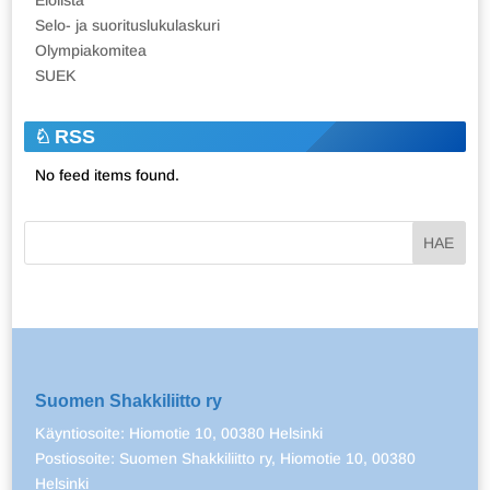
Selo- ja suorituslukulaskuri
Olympiakomitea
SUEK
RSS
No feed items found.
Suomen Shakkiliitto ry
Käyntiosoite: Hiomotie 10, 00380 Helsinki
Postiosoite: Suomen Shakkiliitto ry, Hiomotie 10, 00380
Helsinki