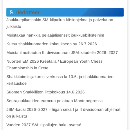
Tiedotteet
Joukkuepikashakin SM-kilpailun käsiohjelma ja palvelut on
julkaistu
Muistakaa hankkia pelaajalisenssit joukkuebliksteihin!
Kutsu shakkituomarien kokoukseen su 26.7.2026
Muista ilmoittautua III divisioonaan JSM-kaudelle 2026–2027
Nuorten EM 2026 Kreetalla / European Youth Chess
Championship in Crete
Shakkitoimitsijakurssi verkossa la 13.6. ja shakkituomarien
kertauskoe
Suomen Shakkiliiton liittokokous 14.6.2026
Seurajoukkueiden eurocup pelataan Montenegrossa
JSM-kausi 2026–2027 – liigan sekä I ja II divisioonan ohjelmat
on julkaistu
Vuoden 2027 SM-kilpailujen haku avattu!