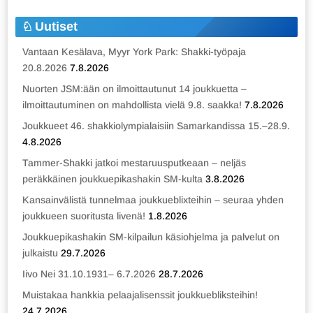
Uutiset
Vantaan Kesälava, Myyr York Park: Shakki-työpaja
20.8.2026
7.8.2026
Nuorten JSM:ään on ilmoittautunut 14 joukkuetta –
ilmoittautuminen on mahdollista vielä 9.8. saakka!
7.8.2026
Joukkueet 46. shakkiolympialaisiin Samarkandissa 15.–28.9.
4.8.2026
Tammer-Shakki jatkoi mestaruusputkeaan – neljäs
peräkkäinen joukkuepikashakin SM-kulta
3.8.2026
Kansainvälistä tunnelmaa joukkueblixteihin – seuraa yhden
joukkueen suoritusta livenä!
1.8.2026
Joukkuepikashakin SM-kilpailun käsiohjelma ja palvelut on
julkaistu
29.7.2026
Iivo Nei 31.10.1931– 6.7.2026
28.7.2026
Muistakaa hankkia pelaajalisenssit joukkuebliksteihin!
24.7.2026