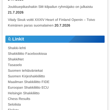
Joukkuepikashakin SM-kilpailun ryhmäjako on julkaistu
21.7.2026
Vitaly Sivuk voitti XXXIV Heart of Finland Openin – Toivo
Keinänen paras suomalainen
20.7.2026
Linkit
Shakki-lehti
Shakkiliitto Facebookissa
ShakkiNet
Tasaselo
Suomen tehtäväniekat
Suomen Kirjeshakkiliitto
Maailman Shakkiliitto FIDE
Euroopan Shakkiliitto ECU
Helsingin Shakkiliitto
Chess Results
Selolista
Elolista