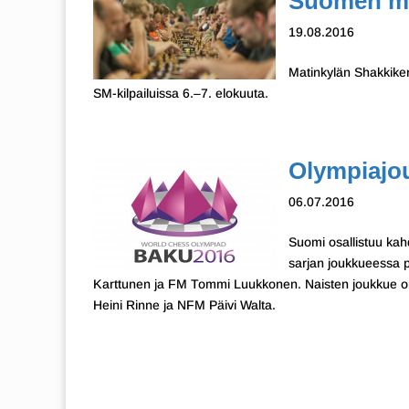
Suomen m
19.08.2016
Matinkylän Shakkiker
SM-kilpailuissa 6.–7. elokuuta.
Olympiajo
06.07.2016
Suomi osallistuu kahd
sarjan joukkueessa 
Karttunen ja FM Tommi Luukkonen. Naisten joukkue o
Heini Rinne ja NFM Päivi Walta.