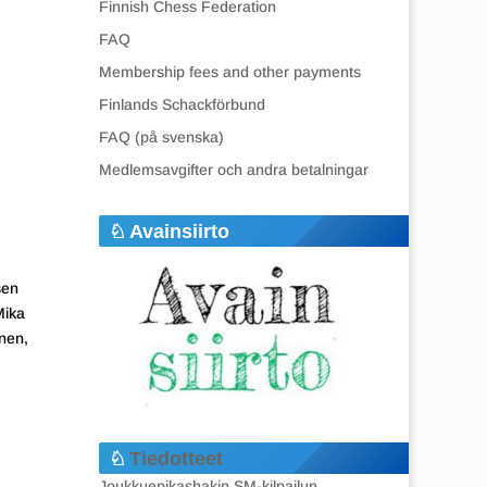
Finnish Chess Federation
FAQ
Membership fees and other payments
Finlands Schackförbund
FAQ (på svenska)
Medlemsavgifter och andra betalningar
Avainsiirto
sen
Mika
nen,
Tiedotteet
Joukkuepikashakin SM-kilpailun