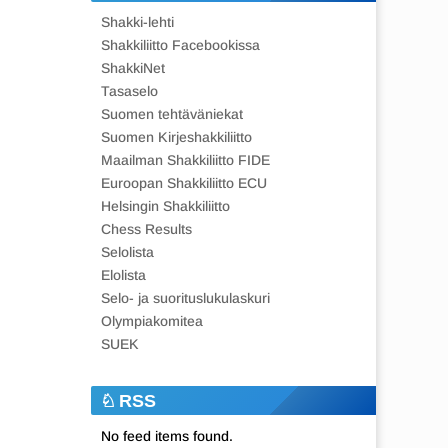
Shakki-lehti
Shakkiliitto Facebookissa
ShakkiNet
Tasaselo
Suomen tehtäväniekat
Suomen Kirjeshakkiliitto
Maailman Shakkiliitto FIDE
Euroopan Shakkiliitto ECU
Helsingin Shakkiliitto
Chess Results
Selolista
Elolista
Selo- ja suorituslukulaskuri
Olympiakomitea
SUEK
RSS
No feed items found.