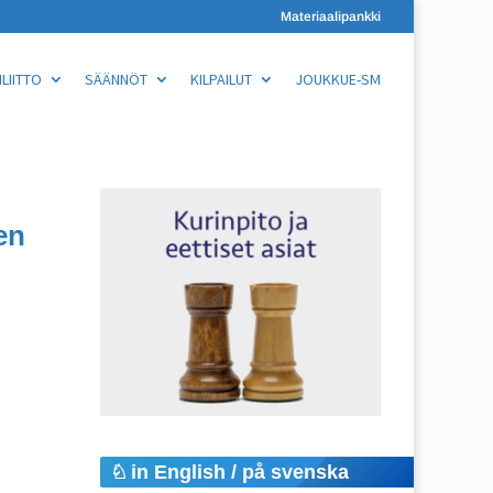
Materiaalipankki
LIITTO
SÄÄNNÖT
KILPAILUT
JOUKKUE-SM
en
in English / på svenska