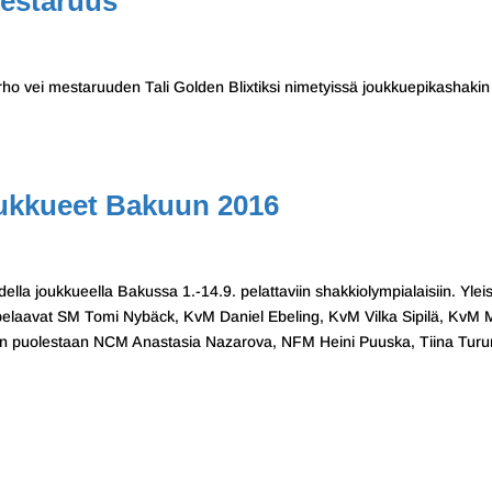
estaruus
ho vei mestaruuden Tali Golden Blixtiksi nimetyissä joukkuepikashakin
ukkueet Bakuun 2016
ella joukkueella Bakussa 1.-14.9. pelattaviin shakkiolympialaisiin. Ylei
pelaavat SM Tomi Nybäck, KvM Daniel Ebeling, KvM Vilka Sipilä, KvM 
n puolestaan NCM Anastasia Nazarova, NFM Heini Puuska, Tiina Turu