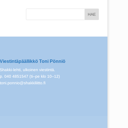
Viestintäpäällikkö Toni Pönniö
Shakki-lehti, ulkoinen viestintä.
p. 040 4851547 (ti–pe klo 10–12)
toni.ponnio@shakkiliitto.fi