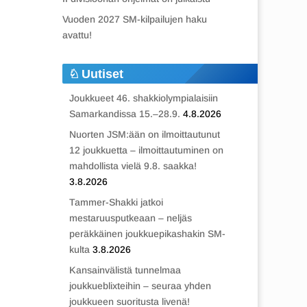
Vuoden 2027 SM-kilpailujen haku
avattu!
Uutiset
Joukkueet 46. shakkiolympialaisiin
Samarkandissa 15.–28.9.
4.8.2026
Nuorten JSM:ään on ilmoittautunut
12 joukkuetta – ilmoittautuminen on
mahdollista vielä 9.8. saakka!
3.8.2026
Tammer-Shakki jatkoi
mestaruusputkeaan – neljäs
peräkkäinen joukkuepikashakin SM-
kulta
3.8.2026
Kansainvälistä tunnelmaa
joukkueblixteihin – seuraa yhden
joukkueen suoritusta livenä!