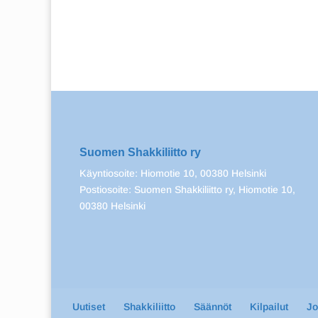
Suomen Shakkiliitto ry
Käyntiosoite: Hiomotie 10, 00380 Helsinki
Postiosoite: Suomen Shakkiliitto ry, Hiomotie 10,
00380 Helsinki
Uutiset
Shakkiliitto
Säännöt
Kilpailut
J