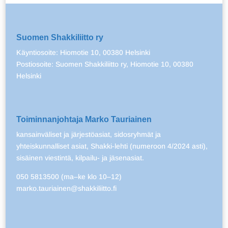
Suomen Shakkiliitto ry
Käyntiosoite: Hiomotie 10, 00380 Helsinki
Postiosoite: Suomen Shakkiliitto ry, Hiomotie 10, 00380
Helsinki
Toiminnanjohtaja Marko Tauriainen
kansainväliset ja järjestöasiat, sidosryhmät ja
yhteiskunnalliset asiat, Shakki-lehti (numeroon 4/2024 asti),
sisäinen viestintä, kilpailu- ja jäsenasiat.
050 5813500 (ma–ke klo 10–12)
marko.tauriainen@shakkiliitto.fi