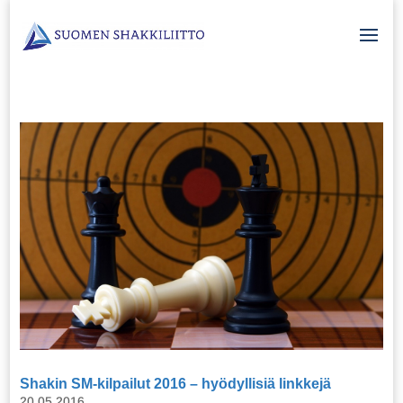
Shakin SM-kilpailut 2016 – hyödyllisiä linkkejä
20.05.2016