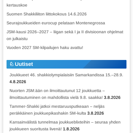
kertauskoe
Suomen Shakkiliiton liittokokous 14.6.2026
Seurajoukkueiden eurocup pelataan Montenegrossa
JSM-kausi 2026–2027 – liigan sekä I ja II divisioonan ohjelmat
on julkaistu
Vuoden 2027 SM-kilpailujen haku avattu!
Uutiset
Joukkueet 46. shakkiolympialaisiin Samarkandissa 15.–28.9.
4.8.2026
Nuorten JSM:ään on ilmoittautunut 12 joukkuetta –
ilmoittautuminen on mahdollista vielä 9.8. saakka!
3.8.2026
Tammer-Shakki jatkoi mestaruusputkeaan – neljäs
peräkkäinen joukkuepikashakin SM-kulta
3.8.2026
Kansainvälistä tunnelmaa joukkueblixteihin – seuraa yhden
joukkueen suoritusta livenä!
1.8.2026