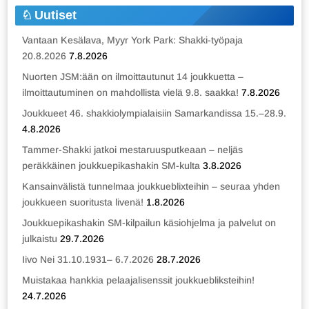
Uutiset
Vantaan Kesälava, Myyr York Park: Shakki-työpaja
20.8.2026
7.8.2026
Nuorten JSM:ään on ilmoittautunut 14 joukkuetta –
ilmoittautuminen on mahdollista vielä 9.8. saakka!
7.8.2026
Joukkueet 46. shakkiolympialaisiin Samarkandissa 15.–28.9.
4.8.2026
Tammer-Shakki jatkoi mestaruusputkeaan – neljäs
peräkkäinen joukkuepikashakin SM-kulta
3.8.2026
Kansainvälistä tunnelmaa joukkueblixteihin – seuraa yhden
joukkueen suoritusta livenä!
1.8.2026
Joukkuepikashakin SM-kilpailun käsiohjelma ja palvelut on
julkaistu
29.7.2026
Iivo Nei 31.10.1931– 6.7.2026
28.7.2026
Muistakaa hankkia pelaajalisenssit joukkuebliksteihin!
24.7.2026