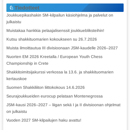
Tiedotteet
Joukkuepikashakin SM-kilpailun käsiohjelma ja palvelut on
julkaistu
Muistakaa hankkia pelaajalisenssit joukkuebliksteihin!
Kutsu shakkituomarien kokoukseen su 26.7.2026
Muista ilmoittautua III divisioonaan JSM-kaudelle 2026–2027
Nuorten EM 2026 Kreetalla / European Youth Chess
Championship in Crete
Shakkitoimitsijakurssi verkossa la 13.6. ja shakkituomarien
kertauskoe
Suomen Shakkiliiton liittokokous 14.6.2026
Seurajoukkueiden eurocup pelataan Montenegrossa
JSM-kausi 2026–2027 – liigan sekä I ja II divisioonan ohjelmat
on julkaistu
Vuoden 2027 SM-kilpailujen haku avattu!