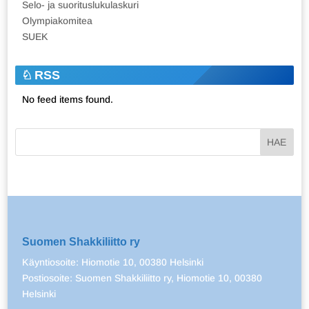
Selo- ja suorituslukulaskuri
Olympiakomitea
SUEK
RSS
No feed items found.
Suomen Shakkiliitto ry
Käyntiosoite: Hiomotie 10, 00380 Helsinki
Postiosoite: Suomen Shakkiliitto ry, Hiomotie 10, 00380
Helsinki