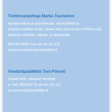
Toiminnanjohtaja Marko Tauriainen
kansainväliset ja järjestöasiat, sidosryhmät ja
yhteiskunnalliset asiat, Shakki-lehti (numeroon 4/2024 asti),
sisäinen viestintä, kilpailu- ja jäsenasiat.
050 5813500 (ma–ke klo 10–12)
marko.tauriainen@shakkiliitto.fi
Viestintäpäällikkö Toni Pönniö
Shakki-lehti, ulkoinen viestintä.
p. 040 4851547 (ti–pe klo 10–12)
toni.ponnio@shakkiliitto.fi