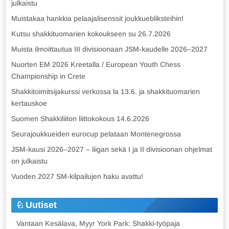
julkaistu
Muistakaa hankkia pelaajalisenssit joukkuebliksteihin!
Kutsu shakkituomarien kokoukseen su 26.7.2026
Muista ilmoittautua III divisioonaan JSM-kaudelle 2026–2027
Nuorten EM 2026 Kreetalla / European Youth Chess
Championship in Crete
Shakkitoimitsijakurssi verkossa la 13.6. ja shakkituomarien
kertauskoe
Suomen Shakkiliiton liittokokous 14.6.2026
Seurajoukkueiden eurocup pelataan Montenegrossa
JSM-kausi 2026–2027 – liigan sekä I ja II divisioonan ohjelmat
on julkaistu
Vuoden 2027 SM-kilpailujen haku avattu!
Uutiset
Vantaan Kesälava, Myyr York Park: Shakki-työpaja