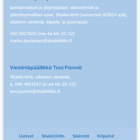
kansainväliset ja järjestöasiat, sidosryhmät ja
yhteiskunnalliset asiat, Shakki-lehti (numeroon 4/2024 asti),
sisäinen viestintä, kilpailu- ja jäsenasiat.
050 5813500 (ma–ke klo 10–12)
marko.tauriainen@shakkiliitto.fi
Viestintäpäällikkö Toni Pönniö
Shakki-lehti, ulkoinen viestintä.
p. 040 4851547 (ti–pe klo 10–12)
toni.ponnio@shakkiliitto.fi
Uutiset
Shakkiliitto
Säännöt
Kilpailut