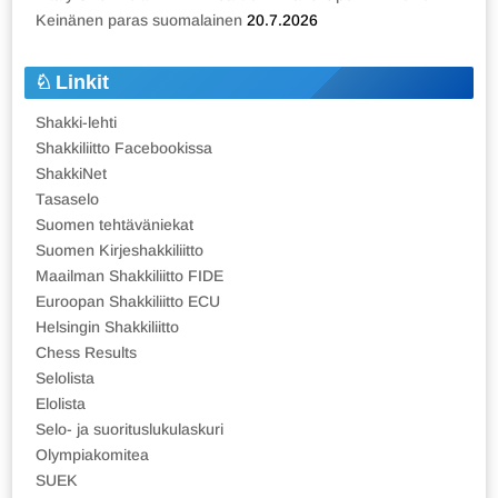
Keinänen paras suomalainen
20.7.2026
Linkit
Shakki-lehti
Shakkiliitto Facebookissa
ShakkiNet
Tasaselo
Suomen tehtäväniekat
Suomen Kirjeshakkiliitto
Maailman Shakkiliitto FIDE
Euroopan Shakkiliitto ECU
Helsingin Shakkiliitto
Chess Results
Selolista
Elolista
Selo- ja suorituslukulaskuri
Olympiakomitea
SUEK