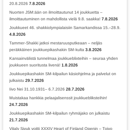
20.8.2026
7.8.2026
Nuorten JSM:ään on ilmoittautunut 14 joukkuetta –
ilmoittautuminen on mahdollista vielä 9.8. saakka!
7.8.2026
Joukkueet 46. shakkiolympialaisiin Samarkandissa 15.–28.9.
4.8.2026
Tammer-Shakki jatkoi mestaruusputkeaan – neljäs
peräkkäinen joukkuepikashakin SM-kulta
3.8.2026
Kansainvälistä tunnelmaa joukkueblixteihin – seuraa yhden
joukkueen suoritusta livenä!
1.8.2026
Joukkuepikashakin SM-kilpailun käsiohjelma ja palvelut on
julkaistu
29.7.2026
Iivo Nei 31.10.1931– 6.7.2026
28.7.2026
Muistakaa hankkia pelaajalisenssit joukkuebliksteihin!
24.7.2026
Joukkuepikashakin SM-kilpailun ryhmäjako on julkaistu
21.7.2026
Vitaly Sivuk voitti XXXIV Heart of Finland Openin – Toivo