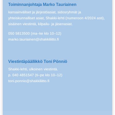
Toiminnanjohtaja Marko Tauriainen
kansainväliset ja järjestöasiat, sidosryhmät ja
yhteiskunnalliset asiat, Shakki-lehti (numeroon 4/2024 asti),
sisäinen viestintä, kilpailu- ja jäsenasiat.
050 5813500 (ma–ke klo 10–12)
marko.tauriainen@shakkiliitto.fi
Viestintäpäällikkö Toni Pönniö
Shakki-lehti, ulkoinen viestintä.
p. 040 4851547 (ti–pe klo 10–12)
toni.ponnio@shakkiliitto.fi