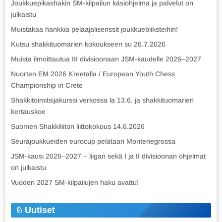
Joukkuepikashakin SM-kilpailun käsiohjelma ja palvelut on
julkaistu
Muistakaa hankkia pelaajalisenssit joukkuebliksteihin!
Kutsu shakkituomarien kokoukseen su 26.7.2026
Muista ilmoittautua III divisioonaan JSM-kaudelle 2026–2027
Nuorten EM 2026 Kreetalla / European Youth Chess
Championship in Crete
Shakkitoimitsijakurssi verkossa la 13.6. ja shakkituomarien
kertauskoe
Suomen Shakkiliiton liittokokous 14.6.2026
Seurajoukkueiden eurocup pelataan Montenegrossa
JSM-kausi 2026–2027 – liigan sekä I ja II divisioonan ohjelmat
on julkaistu
Vuoden 2027 SM-kilpailujen haku avattu!
Uutiset