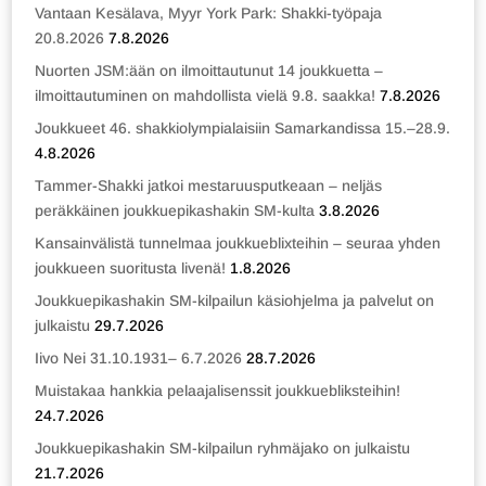
Vantaan Kesälava, Myyr York Park: Shakki-työpaja
20.8.2026
7.8.2026
Nuorten JSM:ään on ilmoittautunut 14 joukkuetta –
ilmoittautuminen on mahdollista vielä 9.8. saakka!
7.8.2026
Joukkueet 46. shakkiolympialaisiin Samarkandissa 15.–28.9.
4.8.2026
Tammer-Shakki jatkoi mestaruusputkeaan – neljäs
peräkkäinen joukkuepikashakin SM-kulta
3.8.2026
Kansainvälistä tunnelmaa joukkueblixteihin – seuraa yhden
joukkueen suoritusta livenä!
1.8.2026
Joukkuepikashakin SM-kilpailun käsiohjelma ja palvelut on
julkaistu
29.7.2026
Iivo Nei 31.10.1931– 6.7.2026
28.7.2026
Muistakaa hankkia pelaajalisenssit joukkuebliksteihin!
24.7.2026
Joukkuepikashakin SM-kilpailun ryhmäjako on julkaistu
21.7.2026