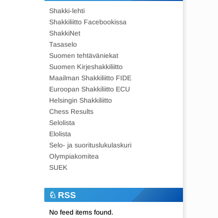
Shakki-lehti
Shakkiliitto Facebookissa
ShakkiNet
Tasaselo
Suomen tehtäväniekat
Suomen Kirjeshakkiliitto
Maailman Shakkiliitto FIDE
Euroopan Shakkiliitto ECU
Helsingin Shakkiliitto
Chess Results
Selolista
Elolista
Selo- ja suorituslukulaskuri
Olympiakomitea
SUEK
RSS
No feed items found.