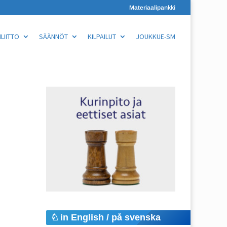
Materiaalipankki
LIITTO
SÄÄNNÖT
KILPAILUT
JOUKKUE-SM
in English / på svenska