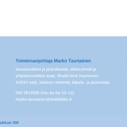
Toiminnanjohtaja Marko Tauriainen
kansainväliset ja järjestöasiat, sidosryhmät ja
yhteiskunnalliset asiat, Shakki-lehti (numeroon
4/2024 asti), sisäinen viestintä, kilpailu- ja jäsenasiat.
050 5813500 (ma–ke klo 10–12)
marko.tauriainen@shakkiliitto.fi
oukkue-SM