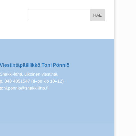
Viestintäpäällikkö Toni Pönniö
Shakki-lehti, ulkoinen viestintä.
p. 040 4851547 (ti–pe klo 10–12)
toni.ponnio@shakkiliitto.fi