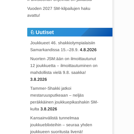
Vuoden 2027 SM-kilpailujen haku
avattu!
Uutiset
Joukkueet 46. shakkiolympialaisiin
Samarkandissa 15.–28.9.
4.8.2026
Nuorten JSM:ään on ilmoittautunut
12 joukkuetta – ilmoittautuminen on
mahdollista vielä 9.8. saakka!
3.8.2026
Tammer-Shakki jatkoi
mestaruusputkeaan – neljäs
peräkkäinen joukkuepikashakin SM-
kulta
3.8.2026
Kansainvälistä tunnelmaa
joukkueblixteihin – seuraa yhden
joukkueen suoritusta livenä!