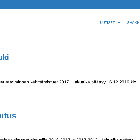
UUTISET
SHAKKI
uki
si seuratoiminnan kehittämistuet 2017. Hakuaika päättyy 16.12.2016 klo
utus