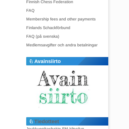
Finnish Chess Federation
FAQ
Membership fees and other payments
Finlands Schackförbund
FAQ (på svenska)
Medlemsavgifter och andra betalningar
Avainsiirto
Tiedotteet
Joukkuepikashakin SM-kilpailun