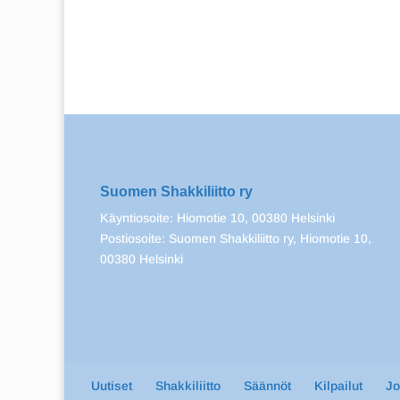
Suomen Shakkiliitto ry
Käyntiosoite: Hiomotie 10, 00380 Helsinki
Postiosoite: Suomen Shakkiliitto ry, Hiomotie 10,
00380 Helsinki
Uutiset
Shakkiliitto
Säännöt
Kilpailut
J