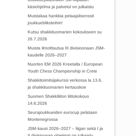
käsiohjelma ja palvelut on julkaistu
Muistakaa hankkia pelaajalisenssit
joukkuebliksteihin!
Kutsu shakkituomarien kokoukseen su
26.7.2026
Muista ilmoittautua III divisioonaan JSM-
kaudelle 2026–2027
Nuorten EM 2026 Kreetalla / European
Youth Chess Championship in Crete
Shakkitoimitsijakurssi verkossa la 13.6.
ja shakkituomarien kertauskoe
Suomen Shakkiliiton liittokokous
14.6.2026
Seurajoukkueiden eurocup pelataan
Montenegrossa
JSM-kausi 2026–2027 – liigan sekä I ja
II divisioonan ohjelmat on julkaistu