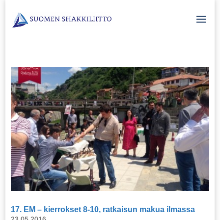
17. EM – kierrokset 8-10, ratkaisun makua ilmassa
23.05.2016