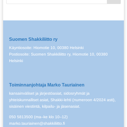
Suomen Shakkiliitto ry
Käyntiosoite: Hiomotie 10, 00380 Helsinki
Postiosoite: Suomen Shakkiliitto ry, Hiomotie 10, 00380
Helsinki
Toiminnanjohtaja Marko Tauriainen
kansainväliset ja järjestöasiat, sidosryhmät ja
yhteiskunnalliset asiat, Shakki-lehti (numeroon 4/2024 asti),
sisäinen viestintä, kilpailu- ja jäsenasiat.
050 5813500 (ma–ke klo 10–12)
marko.tauriainen@shakkiliitto.fi