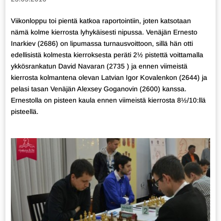
Viikonloppu toi pientä katkoa raportointiin, joten katsotaan
nämä kolme kierrosta lyhykäisesti nipussa. Venäjän Ernesto
Inarkiev (2686) on lipumassa turnausvoittoon, sillä hän otti
edellisistä kolmesta kierroksesta peräti 2½ pistettä voittamalla
ykkösrankatun David Navaran (2735 ) ja ennen viimeistä
kierrosta kolmantena olevan Latvian Igor Kovalenkon (2644) ja
pelasi tasan Venäjän Alexsey Goganovin (2600) kanssa.
Ernestolla on pisteen kaula ennen viimeistä kierrosta 8½/10:llä
pisteellä.