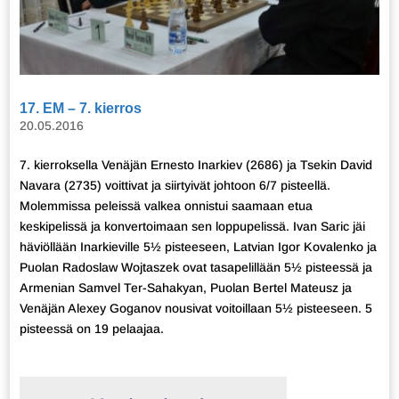
17. EM – 7. kierros
20.05.2016
7. kierroksella Venäjän Ernesto Inarkiev (2686) ja Tsekin David
Navara (2735) voittivat ja siirtyivät johtoon 6/7 pisteellä.
Molemmissa peleissä valkea onnistui saamaan etua
keskipelissä ja konvertoimaan sen loppupelissä. Ivan Saric jäi
häviöllään Inarkieville 5½ pisteeseen, Latvian Igor Kovalenko ja
Puolan Radoslaw Wojtaszek ovat tasapelillään 5½ pisteessä ja
Armenian Samvel Ter-Sahakyan, Puolan Bertel Mateusz ja
Venäjän Alexey Goganov nousivat voitoillaan 5½ pisteeseen. 5
pisteessä on 19 pelaajaa.