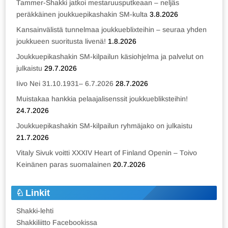
Tammer-Shakki jatkoi mestaruusputkeaan – neljäs
peräkkäinen joukkuepikashakin SM-kulta
3.8.2026
Kansainvälistä tunnelmaa joukkueblixteihin – seuraa yhden
joukkueen suoritusta livenä!
1.8.2026
Joukkuepikashakin SM-kilpailun käsiohjelma ja palvelut on
julkaistu
29.7.2026
Iivo Nei 31.10.1931– 6.7.2026
28.7.2026
Muistakaa hankkia pelaajalisenssit joukkuebliksteihin!
24.7.2026
Joukkuepikashakin SM-kilpailun ryhmäjako on julkaistu
21.7.2026
Vitaly Sivuk voitti XXXIV Heart of Finland Openin – Toivo
Keinänen paras suomalainen
20.7.2026
Linkit
Shakki-lehti
Shakkiliitto Facebookissa