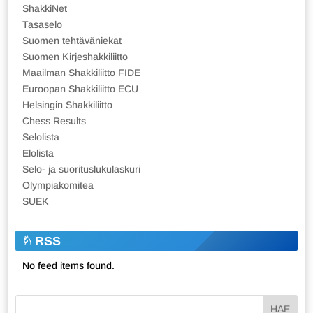
ShakkiNet
Tasaselo
Suomen tehtäväniekat
Suomen Kirjeshakkiliitto
Maailman Shakkiliitto FIDE
Euroopan Shakkiliitto ECU
Helsingin Shakkiliitto
Chess Results
Selolista
Elolista
Selo- ja suorituslukulaskuri
Olympiakomitea
SUEK
RSS
No feed items found.