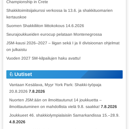
Championship in Crete
Shakkitoimitsijakurssi verkossa la 13.6. ja shakkituomarien
kertauskoe
Suomen Shakkiliiton liittokokous 14.6.2026
Seurajoukkueiden eurocup pelataan Montenegrossa
JSM-kausi 2026–2027 – liigan sekä I ja II divisioonan ohjelmat
on julkaistu
Vuoden 2027 SM-kilpailujen haku avattu!
Uutiset
Vantaan Kesälava, Myyr York Park: Shakki-työpaja
20.8.2026
7.8.2026
Nuorten JSM:ään on ilmoittautunut 14 joukkuetta –
ilmoittautuminen on mahdollista vielä 9.8. saakka!
7.8.2026
Joukkueet 46. shakkiolympialaisiin Samarkandissa 15.–28.9.
4.8.2026