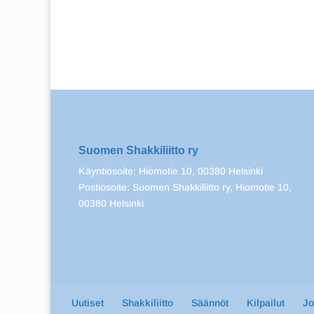
Suomen Shakkiliitto ry
Käyntiosoite: Hiomotie 10, 00380 Helsinki
Postiosoite: Suomen Shakkiliitto ry, Hiomotie 10,
00380 Helsinki
Uutiset
Shakkiliitto
Säännöt
Kilpailut
J