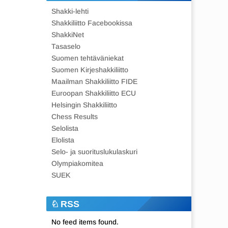
Shakki-lehti
Shakkiliitto Facebookissa
ShakkiNet
Tasaselo
Suomen tehtäväniekat
Suomen Kirjeshakkiliitto
Maailman Shakkiliitto FIDE
Euroopan Shakkiliitto ECU
Helsingin Shakkiliitto
Chess Results
Selolista
Elolista
Selo- ja suorituslukulaskuri
Olympiakomitea
SUEK
RSS
No feed items found.