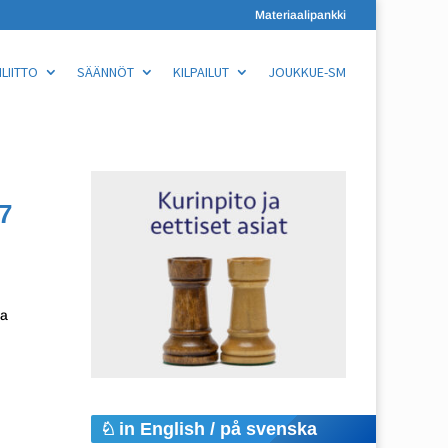
Materiaalipankki
LIITTO
SÄÄNNÖT
KILPAILUT
JOUKKUE-SM
7
ra
in English / på svenska