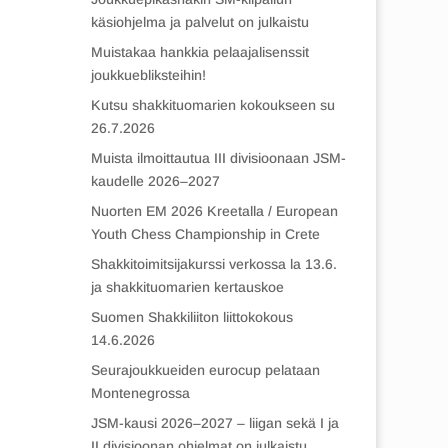
käsiohjelma ja palvelut on julkaistu
Muistakaa hankkia pelaajalisenssit
joukkuebliksteihin!
Kutsu shakkituomarien kokoukseen su
26.7.2026
Muista ilmoittautua III divisioonaan JSM-
kaudelle 2026–2027
Nuorten EM 2026 Kreetalla / European
Youth Chess Championship in Crete
Shakkitoimitsijakurssi verkossa la 13.6.
ja shakkituomarien kertauskoe
Suomen Shakkiliiton liittokokous
14.6.2026
Seurajoukkueiden eurocup pelataan
Montenegrossa
JSM-kausi 2026–2027 – liigan sekä I ja
II divisioonan ohjelmat on julkaistu