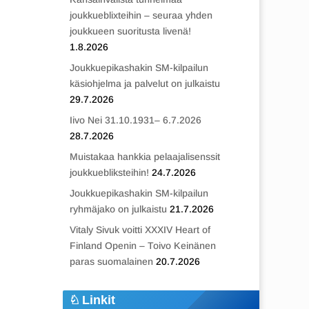
joukkueblixteihin – seuraa yhden
joukkueen suoritusta livenä!
1.8.2026
Joukkuepikashakin SM-kilpailun
käsiohjelma ja palvelut on julkaistu
29.7.2026
Iivo Nei 31.10.1931– 6.7.2026
28.7.2026
Muistakaa hankkia pelaajalisenssit
joukkuebliksteihin!
24.7.2026
Joukkuepikashakin SM-kilpailun
ryhmäjako on julkaistu
21.7.2026
Vitaly Sivuk voitti XXXIV Heart of
Finland Openin – Toivo Keinänen
paras suomalainen
20.7.2026
Linkit