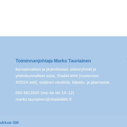
Toiminnanjohtaja Marko Tauriainen
kansainväliset ja järjestöasiat, sidosryhmät ja
yhteiskunnalliset asiat, Shakki-lehti (numeroon
4/2024 asti), sisäinen viestintä, kilpailu- ja jäsenasiat.
050 5813500 (ma–ke klo 10–12)
marko.tauriainen@shakkiliitto.fi
oukkue-SM