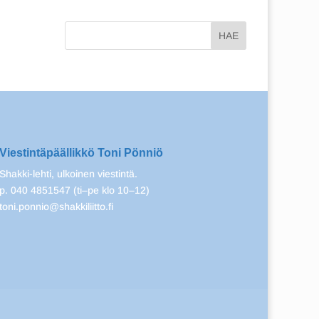
Viestintäpäällikkö Toni Pönniö
Shakki-lehti, ulkoinen viestintä.
p. 040 4851547 (ti–pe klo 10–12)
toni.ponnio@shakkiliitto.fi