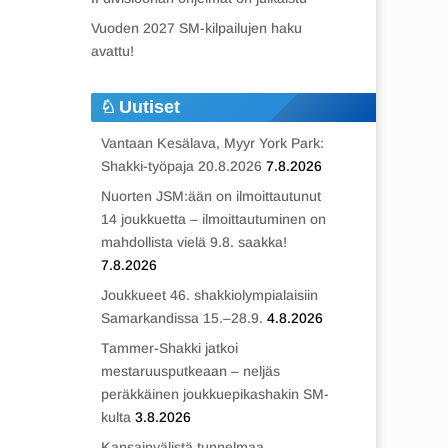
Vuoden 2027 SM-kilpailujen haku
avattu!
Uutiset
Vantaan Kesälava, Myyr York Park:
Shakki-työpaja 20.8.2026
7.8.2026
Nuorten JSM:ään on ilmoittautunut
14 joukkuetta – ilmoittautuminen on
mahdollista vielä 9.8. saakka!
7.8.2026
Joukkueet 46. shakkiolympialaisiin
Samarkandissa 15.–28.9.
4.8.2026
Tammer-Shakki jatkoi
mestaruusputkeaan – neljäs
peräkkäinen joukkuepikashakin SM-
kulta
3.8.2026
Kansainvälistä tunnelmaa