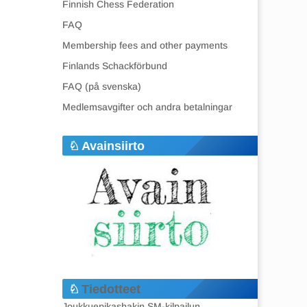
Finnish Chess Federation
FAQ
Membership fees and other payments
Finlands Schackförbund
FAQ (på svenska)
Medlemsavgifter och andra betalningar
Avainsiirto
Tiedotteet
Joukkuepikashakin SM-kilpailun