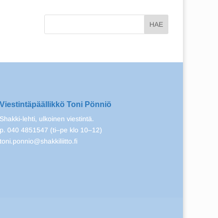
Viestintäpäällikkö Toni Pönniö
Shakki-lehti, ulkoinen viestintä.
p. 040 4851547 (ti–pe klo 10–12)
toni.ponnio@shakkiliitto.fi