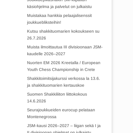
käsiohjelma ja palvelut on julkaistu
Muistakaa hankkia pelaajalisenssit
joukkuebliksteihin!
Kutsu shakkituomarien kokoukseen su
26.7.2026
Muista ilmoittautua III divisioonaan JSM-
kaudelle 2026–2027
Nuorten EM 2026 Kreetalla / European
Youth Chess Championship in Crete
Shakkitoimitsijakurssi verkossa la 13.6.
ja shakkituomarien kertauskoe
Suomen Shakkiliiton liittokokous
14.6.2026
Seurajoukkueiden eurocup pelataan
Montenegrossa
JSM-kausi 2026–2027 – liigan sekä I ja
II divisioonan ohjelmat on julkaistu