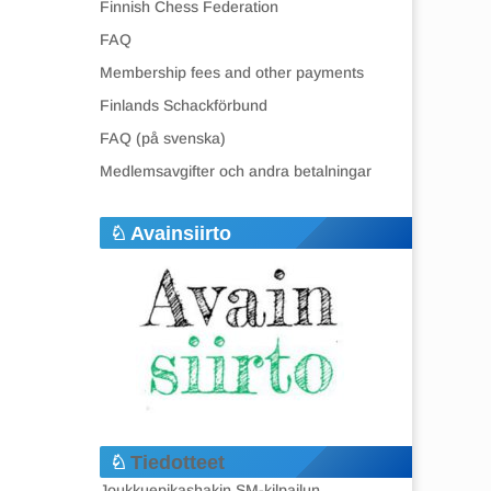
Finnish Chess Federation
FAQ
Membership fees and other payments
Finlands Schackförbund
FAQ (på svenska)
Medlemsavgifter och andra betalningar
Avainsiirto
Tiedotteet
Joukkuepikashakin SM-kilpailun