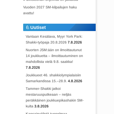
Vuoden 2027 SM-kilpailujen haku
avattu!
Uutiset
Vantaan Kesälava, Myyr York Park:
Shakki-työpaja 20.8.2026
7.8.2026
Nuorten JSM:ään on ilmoittautunut
14 joukkuetta – ilmoittautuminen on
mahdollista vielä 9.8. saakka!
7.8.2026
Joukkueet 46. shakkiolympialaisiin
Samarkandissa 15.–28.9.
4.8.2026
Tammer-Shakki jatkoi
mestaruusputkeaan – neljäs
peräkkäinen joukkuepikashakin SM-
kulta
3.8.2026
Kansainvälistä tunnelmaa