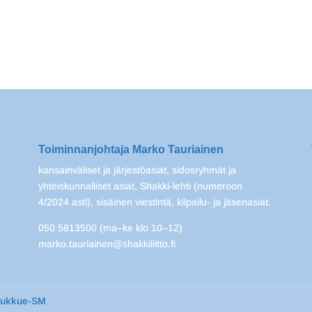
Toiminnanjohtaja Marko Tauriainen
kansainväliset ja järjestöasiat, sidosryhmät ja
yhteiskunnalliset asiat, Shakki-lehti (numeroon
4/2024 asti), sisäinen viestintä, kilpailu- ja jäsenasiat.
050 5813500 (ma–ke klo 10–12)
marko.tauriainen@shakkiliitto.fi
oukkue-SM