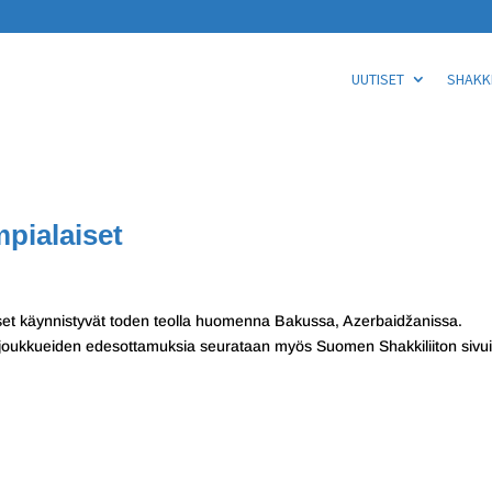
UUTISET
SHAKKI
pialaiset
set käynnistyvät toden teolla huomenna Bakussa, Azerbaidžanissa.
joukkueiden edesottamuksia seurataan myös Suomen Shakkiliiton sivuil