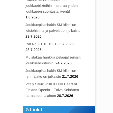
joukkueblixteihin – seuraa yhden
joukkueen suoritusta livenä!
1.8.2026
Joukkuepikashakin SM-kilpailun
käsiohjelma ja palvelut on julkaistu
29.7.2026
Iivo Nei 31.10.1931– 6.7.2026
28.7.2026
Muistakaa hankkia pelaajalisenssit
joukkuebliksteihin!
24.7.2026
Joukkuepikashakin SM-kilpailun
ryhmäjako on julkaistu
21.7.2026
Vitaly Sivuk voitti XXXIV Heart of
Finland Openin – Toivo Keinänen
paras suomalainen
20.7.2026
Linkit