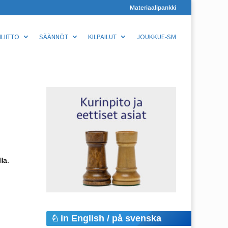
Materiaalipankki
LIITTO
SÄÄNNÖT
KILPAILUT
JOUKKUE-SM
la.
in English / på svenska