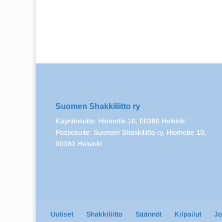
Suomen Shakkiliitto ry
Käyntiosoite: Hiomotie 10, 00380 Helsinki
Postiosoite: Suomen Shakkiliitto ry, Hiomotie 10,
00380 Helsinki
Uutiset
Shakkiliitto
Säännöt
Kilpailut
J