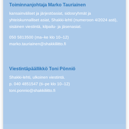
Toiminnanjohtaja Marko Tauriainen
kansainväliset ja järjestöasiat, sidosryhmät ja
yhteiskunnalliset asiat, Shakki-lehti (numeroon 4/2024 asti),
sisäinen viestintä, kilpailu- ja jäsenasiat.
050 5813500 (ma–ke klo 10–12)
marko.tauriainen@shakkiliitto.fi
Viestintäpäällikkö Toni Pönniö
Shakki-lehti, ulkoinen viestintä.
p. 040 4851547 (ti–pe klo 10–12)
toni.ponnio@shakkiliitto.fi