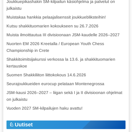
Joukkuepikashakin SM-kilpailun käsiohjelma ja palvelut on
julkaistu
Muistakaa hankkia pelaajalisenssit joukkuebliksteihin!
Kutsu shakkituomarien kokoukseen su 26.7.2026
Muista ilmoittautua III divisioonaan JSM-kaudelle 2026–2027
Nuorten EM 2026 Kreetalla / European Youth Chess
Championship in Crete
Shakkitoimitsijakurssi verkossa la 13.6. ja shakkituomarien
kertauskoe
Suomen Shakkiliiton liittokokous 14.6.2026
Seurajoukkueiden eurocup pelataan Montenegrossa
JSM-kausi 2026–2027 – liigan sekä I ja II divisioonan ohjelmat
on julkaistu
Vuoden 2027 SM-kilpailujen haku avattu!
Uutiset