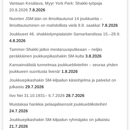
Vantaan Kesälava, Myyr York Park: Shakki-työpaja
20.8.2026
7.8.2026
Nuorten JSM:ään on ilmoittautunut 14 joukkuetta –
ilmoittautuminen on mahdollista vielä 9.8. saakka!
7.8.2026
Joukkueet 46. shakkiolympialaisiin Samarkandissa 15.–28.9.
4.8.2026
Tammer-Shakki jatkoi mestaruusputkeaan – neljäs
peräkkäinen joukkuepikashakin SM-kulta
3.8.2026
Kansainvälistä tunnelmaa joukkueblixteihin – seuraa yhden
joukkueen suoritusta livenä!
1.8.2026
Joukkuepikashakin SM-kilpailun käsiohjelma ja palvelut on
julkaistu
29.7.2026
Iivo Nei 31.10.1931– 6.7.2026
28.7.2026
Muistakaa hankkia pelaajalisenssit joukkuebliksteihin!
24.7.2026
Joukkuepikashakin SM-kilpailun ryhmäjako on julkaistu
21.7.2026