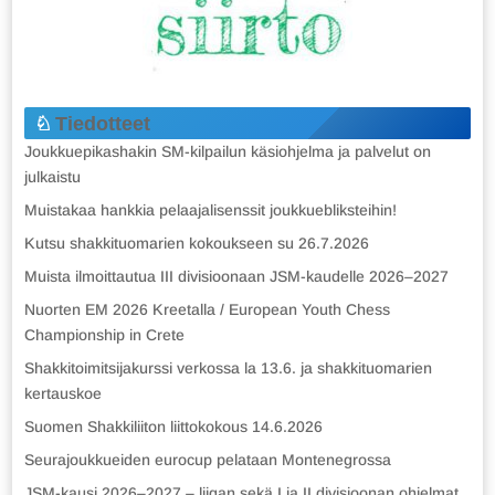
Tiedotteet
Joukkuepikashakin SM-kilpailun käsiohjelma ja palvelut on
julkaistu
Muistakaa hankkia pelaajalisenssit joukkuebliksteihin!
Kutsu shakkituomarien kokoukseen su 26.7.2026
Muista ilmoittautua III divisioonaan JSM-kaudelle 2026–2027
Nuorten EM 2026 Kreetalla / European Youth Chess
Championship in Crete
Shakkitoimitsijakurssi verkossa la 13.6. ja shakkituomarien
kertauskoe
Suomen Shakkiliiton liittokokous 14.6.2026
Seurajoukkueiden eurocup pelataan Montenegrossa
JSM-kausi 2026–2027 – liigan sekä I ja II divisioonan ohjelmat