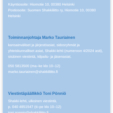
Käyntiosoite: Hiomotie 10, 00380 Helsinki
Postiosoite: Suomen Shakkiliitto ry, Hiomotie 10, 00380
Helsinki
Toiminnanjohtaja Marko Tauriainen
kansainväliset ja järjestöasiat, sidosryhmät ja
yhteiskunnalliset asiat, Shakki-lehti (numeroon 4/2024 asti),
sisäinen viestintä, kilpailu- ja jäsenasiat.
050 5813500 (ma–ke klo 10–12)
marko.tauriainen@shakkiliitto.fi
Viestintäpäällikkö Toni Pönniö
Shakki-lehti, ulkoinen viestintä.
p. 040 4851547 (ti–pe klo 10–12)
toni.ponnio@shakkiliitto.fi