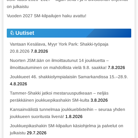
on julkaistu
Vuoden 2027 SM-kilpailujen haku avattu!
Uutiset
Vantaan Kesälava, Myyr York Park: Shakki-työpaja
20.8.2026
7.8.2026
Nuorten JSM:ään on ilmoittautunut 14 joukkuetta –
ilmoittautuminen on mahdollista vielä 9.8. saakka!
7.8.2026
Joukkueet 46. shakkiolympialaisiin Samarkandissa 15.–28.9.
4.8.2026
Tammer-Shakki jatkoi mestaruusputkeaan – neljäs
peräkkäinen joukkuepikashakin SM-kulta
3.8.2026
Kansainvälistä tunnelmaa joukkueblixteihin – seuraa yhden
joukkueen suoritusta livenä!
1.8.2026
Joukkuepikashakin SM-kilpailun käsiohjelma ja palvelut on
julkaistu
29.7.2026