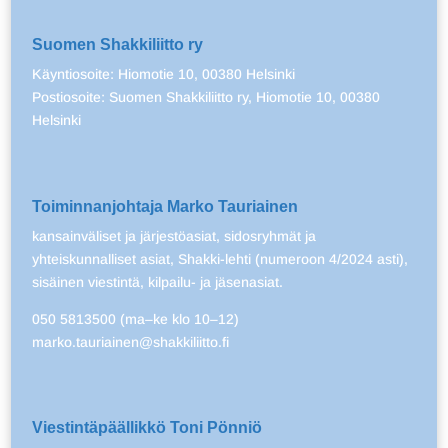
Suomen Shakkiliitto ry
Käyntiosoite: Hiomotie 10, 00380 Helsinki
Postiosoite: Suomen Shakkiliitto ry, Hiomotie 10, 00380
Helsinki
Toiminnanjohtaja Marko Tauriainen
kansainväliset ja järjestöasiat, sidosryhmät ja
yhteiskunnalliset asiat, Shakki-lehti (numeroon 4/2024 asti),
sisäinen viestintä, kilpailu- ja jäsenasiat.
050 5813500 (ma–ke klo 10–12)
marko.tauriainen@shakkiliitto.fi
Viestintäpäällikkö Toni Pönniö