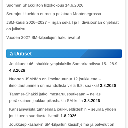
Suomen Shakkiliiton liittokokous 14.6.2026
Seurajoukkueiden eurocup pelataan Montenegrossa
JSM-kausi 2026–2027 – liigan sekä I ja II divisioonan ohjelmat
on julkaistu
Vuoden 2027 SM-kilpailujen haku avattu!
Uutiset
Joukkueet 46. shakkiolympialaisiin Samarkandissa 15.–28.9.
4.8.2026
Nuorten JSM:ään on ilmoittautunut 12 joukkuetta –
ilmoittautuminen on mahdollista vielä 9.8. saakka!
3.8.2026
Tammer-Shakki jatkoi mestaruusputkeaan – neljäs
peräkkäinen joukkuepikashakin SM-kulta
3.8.2026
Kansainvälistä tunnelmaa joukkueblixteihin – seuraa yhden
joukkueen suoritusta livenä!
1.8.2026
Joukkuepikashakin SM-kilpailun käsiohjelma ja palvelut on