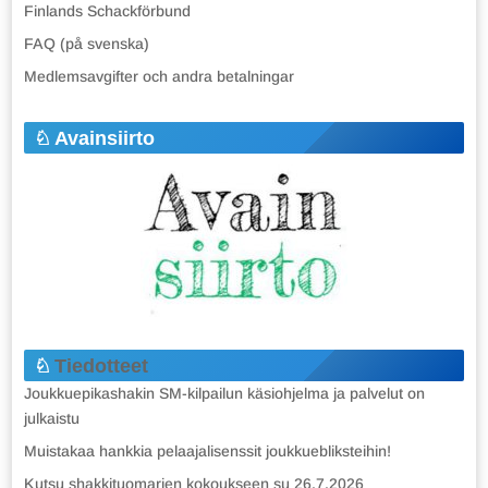
Finlands Schackförbund
FAQ (på svenska)
Medlemsavgifter och andra betalningar
Avainsiirto
Tiedotteet
Joukkuepikashakin SM-kilpailun käsiohjelma ja palvelut on
julkaistu
Muistakaa hankkia pelaajalisenssit joukkuebliksteihin!
Kutsu shakkituomarien kokoukseen su 26.7.2026