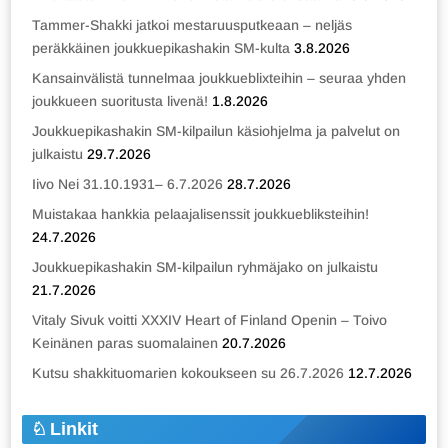
Tammer-Shakki jatkoi mestaruusputkeaan – neljäs
peräkkäinen joukkuepikashakin SM-kulta
3.8.2026
Kansainvälistä tunnelmaa joukkueblixteihin – seuraa yhden
joukkueen suoritusta livenä!
1.8.2026
Joukkuepikashakin SM-kilpailun käsiohjelma ja palvelut on
julkaistu
29.7.2026
Iivo Nei 31.10.1931– 6.7.2026
28.7.2026
Muistakaa hankkia pelaajalisenssit joukkuebliksteihin!
24.7.2026
Joukkuepikashakin SM-kilpailun ryhmäjako on julkaistu
21.7.2026
Vitaly Sivuk voitti XXXIV Heart of Finland Openin – Toivo
Keinänen paras suomalainen
20.7.2026
Kutsu shakkituomarien kokoukseen su 26.7.2026
12.7.2026
Linkit