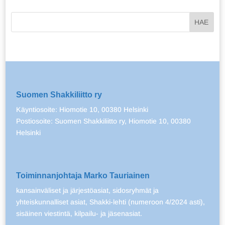
Suomen Shakkiliitto ry
Käyntiosoite: Hiomotie 10, 00380 Helsinki
Postiosoite: Suomen Shakkiliitto ry, Hiomotie 10, 00380
Helsinki
Toiminnanjohtaja Marko Tauriainen
kansainväliset ja järjestöasiat, sidosryhmät ja
yhteiskunnalliset asiat, Shakki-lehti (numeroon 4/2024 asti),
sisäinen viestintä, kilpailu- ja jäsenasiat.