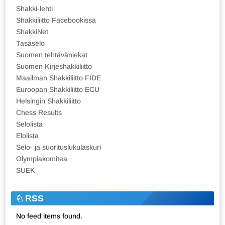
Shakki-lehti
Shakkiliitto Facebookissa
ShakkiNet
Tasaselo
Suomen tehtäväniekat
Suomen Kirjeshakkiliitto
Maailman Shakkiliitto FIDE
Euroopan Shakkiliitto ECU
Helsingin Shakkiliitto
Chess Results
Selolista
Elolista
Selo- ja suorituslukulaskuri
Olympiakomitea
SUEK
RSS
No feed items found.