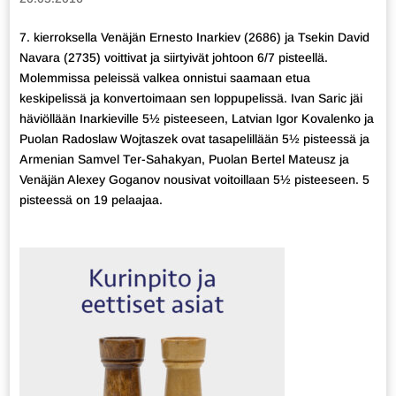
7. kierroksella Venäjän Ernesto Inarkiev (2686) ja Tsekin David
Navara (2735) voittivat ja siirtyivät johtoon 6/7 pisteellä.
Molemmissa peleissä valkea onnistui saamaan etua
keskipelissä ja konvertoimaan sen loppupelissä. Ivan Saric jäi
häviöllään Inarkieville 5½ pisteeseen, Latvian Igor Kovalenko ja
Puolan Radoslaw Wojtaszek ovat tasapelillään 5½ pisteessä ja
Armenian Samvel Ter-Sahakyan, Puolan Bertel Mateusz ja
Venäjän Alexey Goganov nousivat voitoillaan 5½ pisteeseen. 5
pisteessä on 19 pelaajaa.