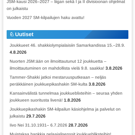
JSM-kausi 2026–2027 – liigan sekä I ja II divisioonan ohjelmat
on julkaistu
Vuoden 2027 SM-kilpailujen haku avattu!
Uutiset
Joukkueet 46. shakkiolympialaisiin Samarkandissa 15.–28.9.
4.8.2026
Nuorten JSM:ään on ilmoittautunut 12 joukkuetta –
ilmoittautuminen on mahdollista vielä 9.8. saakka!
3.8.2026
Tammer-Shakki jatkoi mestaruusputkeaan – neljäs
peräkkäinen joukkuepikashakin SM-kulta
3.8.2026
Kansainvälistä tunnelmaa joukkueblixteihin – seuraa yhden
joukkueen suoritusta livenä!
1.8.2026
Joukkuepikashakin SM-kilpailun käsiohjelma ja palvelut on
julkaistu
29.7.2026
Iivo Nei 31.10.1931– 6.7.2026
28.7.2026
Muistakaa hankkia pelaajalisenssit joukkuebliksteihin!