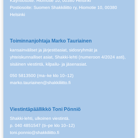
Käyntiosoite: Hiomotie 10, 00380 Helsinki
Postiosoite: Suomen Shakkiliitto ry, Hiomotie 10, 00380
Helsinki
Toiminnanjohtaja Marko Tauriainen
kansainväliset ja järjestöasiat, sidosryhmät ja
yhteiskunnalliset asiat, Shakki-lehti (numeroon 4/2024 asti),
sisäinen viestintä, kilpailu- ja jäsenasiat.
050 5813500 (ma–ke klo 10–12)
marko.tauriainen@shakkiliitto.fi
Viestintäpäällikkö Toni Pönniö
Shakki-lehti, ulkoinen viestintä.
p. 040 4851547 (ti–pe klo 10–12)
toni.ponnio@shakkiliitto.fi