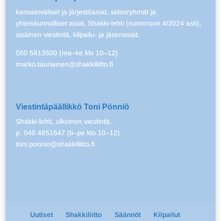
kansainväliset ja järjestöasiat, sidosryhmät ja
yhteiskunnalliset asiat, Shakki-lehti (numeroon 4/2024 asti),
sisäinen viestintä, kilpailu- ja jäsenasiat.
050 5813500 (ma–ke klo 10–12)
marko.tauriainen@shakkiliitto.fi
Viestintäpäällikkö Toni Pönniö
Shakki-lehti, ulkoinen viestintä.
p. 040 4851547 (ti–pe klo 10–12)
toni.ponnio@shakkiliitto.fi
Uutiset
Shakkiliitto
Säännöt
Kilpailut