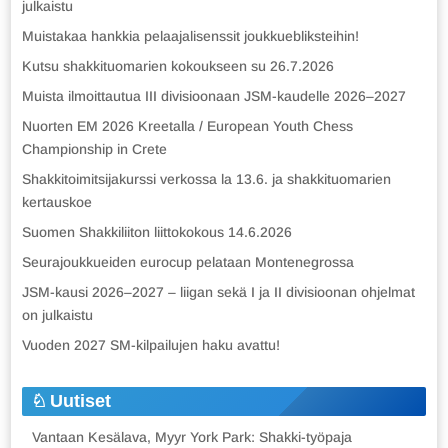
julkaistu
Muistakaa hankkia pelaajalisenssit joukkuebliksteihin!
Kutsu shakkituomarien kokoukseen su 26.7.2026
Muista ilmoittautua III divisioonaan JSM-kaudelle 2026–2027
Nuorten EM 2026 Kreetalla / European Youth Chess
Championship in Crete
Shakkitoimitsijakurssi verkossa la 13.6. ja shakkituomarien
kertauskoe
Suomen Shakkiliiton liittokokous 14.6.2026
Seurajoukkueiden eurocup pelataan Montenegrossa
JSM-kausi 2026–2027 – liigan sekä I ja II divisioonan ohjelmat
on julkaistu
Vuoden 2027 SM-kilpailujen haku avattu!
Uutiset
Vantaan Kesälava, Myyr York Park: Shakki-työpaja