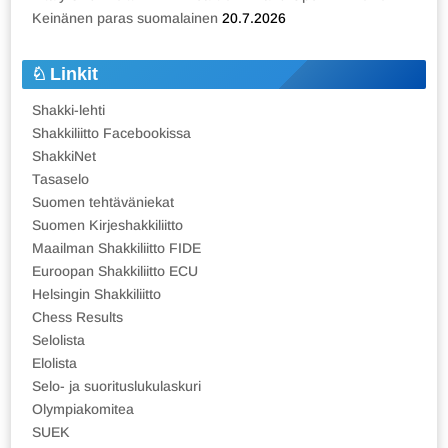
Keinänen paras suomalainen
20.7.2026
Linkit
Shakki-lehti
Shakkiliitto Facebookissa
ShakkiNet
Tasaselo
Suomen tehtäväniekat
Suomen Kirjeshakkiliitto
Maailman Shakkiliitto FIDE
Euroopan Shakkiliitto ECU
Helsingin Shakkiliitto
Chess Results
Selolista
Elolista
Selo- ja suorituslukulaskuri
Olympiakomitea
SUEK