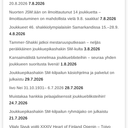
20.8.2026
7.8.2026
Nuorten JSM:ään on ilmoittautunut 14 joukkuetta –
ilmoittautuminen on mahdollista vielä 9.8. saakka!
7.8.2026
Joukkueet 46. shakkiolympialaisiin Samarkandissa 15.–28.9.
4.8.2026
Tammer-Shakki jatkoi mestaruusputkeaan – neljäs
peräkkäinen joukkuepikashakin SM-kulta
3.8.2026
Kansainvälistä tunnelmaa joukkueblixteihin – seuraa yhden
joukkueen suoritusta livenä!
1.8.2026
Joukkuepikashakin SM-kilpailun käsiohjelma ja palvelut on
julkaistu
29.7.2026
Iivo Nei 31.10.1931– 6.7.2026
28.7.2026
Muistakaa hankkia pelaajalisenssit joukkuebliksteihin!
24.7.2026
Joukkuepikashakin SM-kilpailun ryhmäjako on julkaistu
21.7.2026
Vitaly Sivuk voitti XXXIV Heart of Finland Openin – Toivo