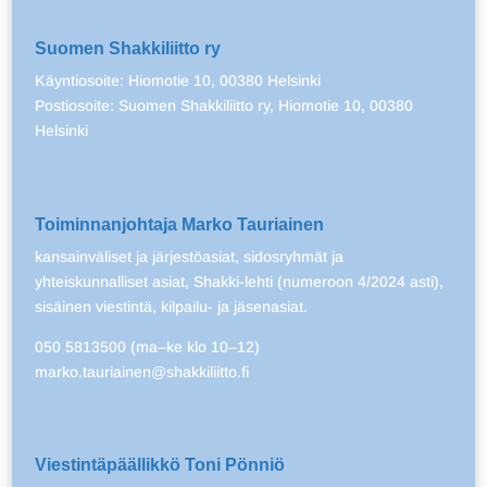
Suomen Shakkiliitto ry
Käyntiosoite: Hiomotie 10, 00380 Helsinki
Postiosoite: Suomen Shakkiliitto ry, Hiomotie 10, 00380
Helsinki
Toiminnanjohtaja Marko Tauriainen
kansainväliset ja järjestöasiat, sidosryhmät ja
yhteiskunnalliset asiat, Shakki-lehti (numeroon 4/2024 asti),
sisäinen viestintä, kilpailu- ja jäsenasiat.
050 5813500 (ma–ke klo 10–12)
marko.tauriainen@shakkiliitto.fi
Viestintäpäällikkö Toni Pönniö