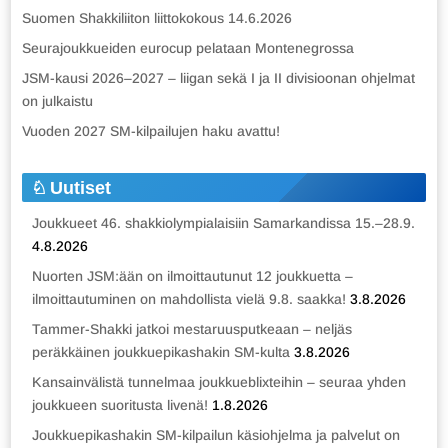
Suomen Shakkiliiton liittokokous 14.6.2026
Seurajoukkueiden eurocup pelataan Montenegrossa
JSM-kausi 2026–2027 – liigan sekä I ja II divisioonan ohjelmat
on julkaistu
Vuoden 2027 SM-kilpailujen haku avattu!
Uutiset
Joukkueet 46. shakkiolympialaisiin Samarkandissa 15.–28.9.
4.8.2026
Nuorten JSM:ään on ilmoittautunut 12 joukkuetta –
ilmoittautuminen on mahdollista vielä 9.8. saakka!
3.8.2026
Tammer-Shakki jatkoi mestaruusputkeaan – neljäs
peräkkäinen joukkuepikashakin SM-kulta
3.8.2026
Kansainvälistä tunnelmaa joukkueblixteihin – seuraa yhden
joukkueen suoritusta livenä!
1.8.2026
Joukkuepikashakin SM-kilpailun käsiohjelma ja palvelut on