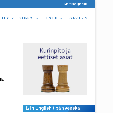
Materiaalipankki
LIITTO
SÄÄNNÖT
KILPAILUT
JOUKKUE-SM
la.
in English / på svenska