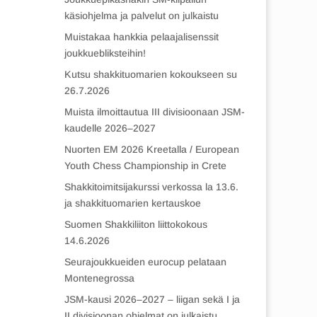
käsiohjelma ja palvelut on julkaistu
Muistakaa hankkia pelaajalisenssit
joukkuebliksteihin!
Kutsu shakkituomarien kokoukseen su
26.7.2026
Muista ilmoittautua III divisioonaan JSM-
kaudelle 2026–2027
Nuorten EM 2026 Kreetalla / European
Youth Chess Championship in Crete
Shakkitoimitsijakurssi verkossa la 13.6.
ja shakkituomarien kertauskoe
Suomen Shakkiliiton liittokokous
14.6.2026
Seurajoukkueiden eurocup pelataan
Montenegrossa
JSM-kausi 2026–2027 – liigan sekä I ja
II divisioonan ohjelmat on julkaistu