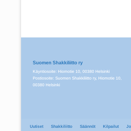
Suomen Shakkiliitto ry
Käyntiosoite: Hiomotie 10, 00380 Helsinki
Postiosoite: Suomen Shakkiliitto ry, Hiomotie 10,
00380 Helsinki
Uutiset
Shakkiliitto
Säännöt
Kilpailut
J