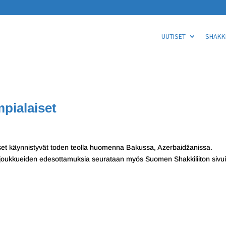
UUTISET
SHAKKI
pialaiset
set käynnistyvät toden teolla huomenna Bakussa, Azerbaidžanissa.
joukkueiden edesottamuksia seurataan myös Suomen Shakkiliiton sivuil