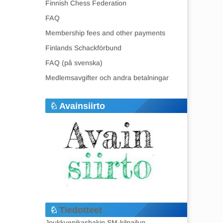
Finnish Chess Federation
FAQ
Membership fees and other payments
Finlands Schackförbund
FAQ (på svenska)
Medlemsavgifter och andra betalningar
Avainsiirto
Tiedotteet
Joukkuepikashakin SM-kilpailun