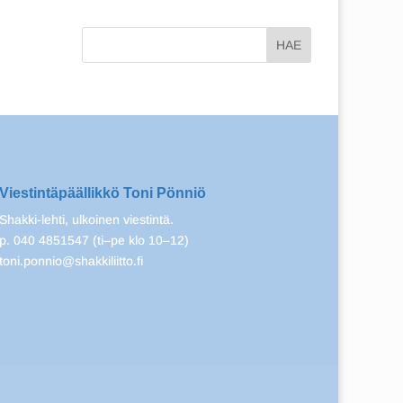
Viestintäpäällikkö Toni Pönniö
Shakki-lehti, ulkoinen viestintä.
p. 040 4851547 (ti–pe klo 10–12)
toni.ponnio@shakkiliitto.fi