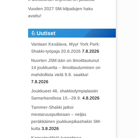
Vuoden 2027 SM-kilpailujen haku
avattu!
Uutiset
Vantaan Kesälava, Myyr York Park:
Shakki-työpaja 20.8.2026
7.8.2026
Nuorten JSM:ään on ilmoittautunut
14 joukkuetta – ilmoittautuminen on
mahdollista vielä 9.8. saakka!
7.8.2026
Joukkueet 46. shakkiolympialaisiin
Samarkandissa 15.–28.9.
4.8.2026
Tammer-Shakki jatkoi
mestaruusputkeaan – neljäs
peräkkäinen joukkuepikashakin SM-
kulta
3.8.2026
Kansainvälistä tunnelmaa