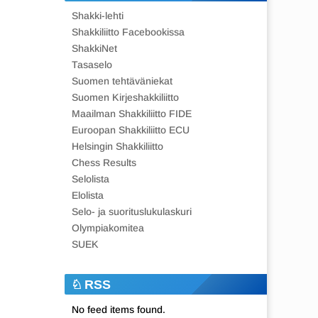
Shakki-lehti
Shakkiliitto Facebookissa
ShakkiNet
Tasaselo
Suomen tehtäväniekat
Suomen Kirjeshakkiliitto
Maailman Shakkiliitto FIDE
Euroopan Shakkiliitto ECU
Helsingin Shakkiliitto
Chess Results
Selolista
Elolista
Selo- ja suorituslukulaskuri
Olympiakomitea
SUEK
RSS
No feed items found.