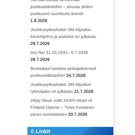
joukkueblixteihin – seuraa yhden
joukkueen suoritusta livenä!
1.8.2026
Joukkuepikashakin SM-kilpailun
käsiohjelma ja palvelut on julkaistu
29.7.2026
Iivo Nei 31.10.1931– 6.7.2026
28.7.2026
Muistakaa hankkia pelaajalisenssit
joukkuebliksteihin!
24.7.2026
Joukkuepikashakin SM-kilpailun
ryhmäjako on julkaistu
21.7.2026
Vitaly Sivuk voitti XXXIV Heart of
Finland Openin – Toivo Keinänen
paras suomalainen
20.7.2026
Linkit