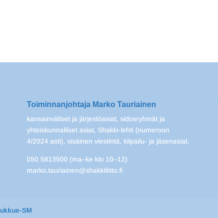
Toiminnanjohtaja Marko Tauriainen
kansainväliset ja järjestöasiat, sidosryhmät ja
yhteiskunnalliset asiat, Shakki-lehti (numeroon
4/2024 asti), sisäinen viestintä, kilpailu- ja jäsenasiat.
050 5813500 (ma–ke klo 10–12)
marko.tauriainen@shakkiliitto.fi
oukkue-SM