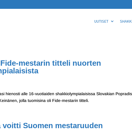
UUTISET
SHAKKI
Fide-mestarin titteli nuorten
pialaisista
i hienosti alle 16-vuotiaiden shakkiolympialaisissa Slovakian Popradi
inänen, jolla tuomisina oli Fide-mestarin titteli.
lä voitti Suomen mestaruuden