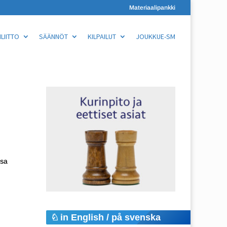
Materiaalipankki
LIITTO
SÄÄNNÖT
KILPAILUT
JOUKKUE-SM
ssa
in English / på svenska