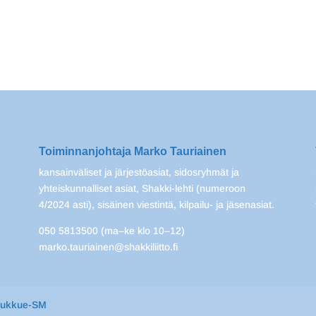
Toiminnanjohtaja Marko Tauriainen
kansainväliset ja järjestöasiat, sidosryhmät ja
yhteiskunnalliset asiat, Shakki-lehti (numeroon
4/2024 asti), sisäinen viestintä, kilpailu- ja jäsenasiat.
050 5813500 (ma–ke klo 10–12)
marko.tauriainen@shakkiliitto.fi
oukkue-SM