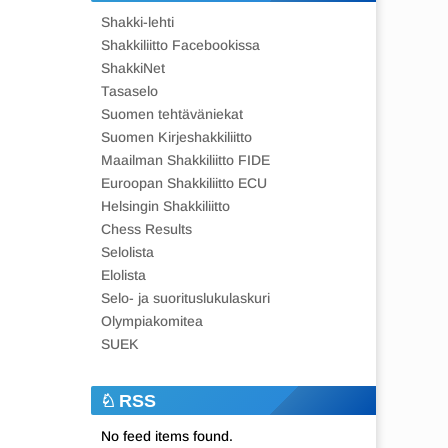
Shakki-lehti
Shakkiliitto Facebookissa
ShakkiNet
Tasaselo
Suomen tehtäväniekat
Suomen Kirjeshakkiliitto
Maailman Shakkiliitto FIDE
Euroopan Shakkiliitto ECU
Helsingin Shakkiliitto
Chess Results
Selolista
Elolista
Selo- ja suorituslukulaskuri
Olympiakomitea
SUEK
RSS
No feed items found.