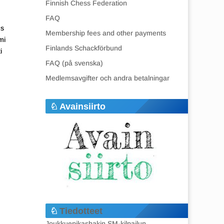
Finnish Chess Federation
FAQ
us
Membership fees and other payments
mi
Finlands Schackförbund
i
FAQ (på svenska)
Medlemsavgifter och andra betalningar
Avainsiirto
Tiedotteet
Joukkuepikashakin SM-kilpailun