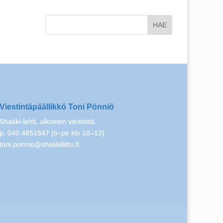
Viestintäpäällikkö Toni Pönniö
Shakki-lehti, ulkoinen viestintä.
p. 040 4851547 (ti–pe klo 10–12)
toni.ponnio@shakkiliitto.fi