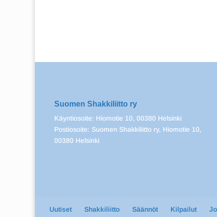
Suomen Shakkiliitto ry
Käyntiosoite: Hiomotie 10, 00380 Helsinki
Postiosoite: Suomen Shakkiliitto ry, Hiomotie 10,
00380 Helsinki
Uutiset
Shakkiliitto
Säännöt
Kilpailut
J