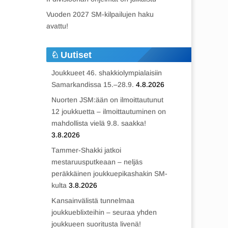
Vuoden 2027 SM-kilpailujen haku
avattu!
Uutiset
Joukkueet 46. shakkiolympialaisiin
Samarkandissa 15.–28.9.
4.8.2026
Nuorten JSM:ään on ilmoittautunut
12 joukkuetta – ilmoittautuminen on
mahdollista vielä 9.8. saakka!
3.8.2026
Tammer-Shakki jatkoi
mestaruusputkeaan – neljäs
peräkkäinen joukkuepikashakin SM-
kulta
3.8.2026
Kansainvälistä tunnelmaa
joukkueblixteihin – seuraa yhden
joukkueen suoritusta livenä!