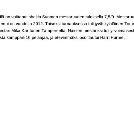
pilä on voittanut shakin Suomen mestaruuden tuloksella 7,5/9. Mestaru
 aiempi on vuodelta 2012. Toiseksi turnauksessa tuli jyväskyläläinen Tom
ari Mika Karttunen Tampereelta. Naisten mestariksi tuli ylivoimaisest
a kamppaili 16 pelaajaa, ja etevimmäksi osoittautui Harri Hurme.