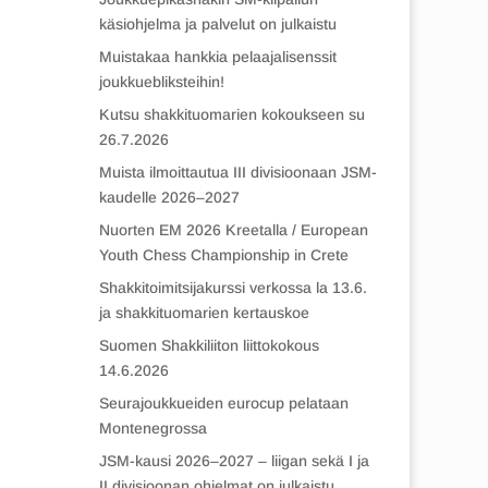
käsiohjelma ja palvelut on julkaistu
Muistakaa hankkia pelaajalisenssit
joukkuebliksteihin!
Kutsu shakkituomarien kokoukseen su
26.7.2026
Muista ilmoittautua III divisioonaan JSM-
kaudelle 2026–2027
Nuorten EM 2026 Kreetalla / European
Youth Chess Championship in Crete
Shakkitoimitsijakurssi verkossa la 13.6.
ja shakkituomarien kertauskoe
Suomen Shakkiliiton liittokokous
14.6.2026
Seurajoukkueiden eurocup pelataan
Montenegrossa
JSM-kausi 2026–2027 – liigan sekä I ja
II divisioonan ohjelmat on julkaistu