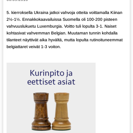
5. kierroksella Ukraina jatkoi vahvoja otteita voittamalla Kiinan
2½-1½. Ennakkokaavailuissa Suomella oli 100-200 pisteen
vahvuuslukuetu Luxemburgia. Voitto tuli lopulta 3-1. Naiset
kohtasivat vahvemman Belgian. Muutaman tunnin kohdalla
tilanteet näyttivät aika hyvältä, mutta lopulta rutinoituneemmat
belgiattaret veivät 1-3 voiton.