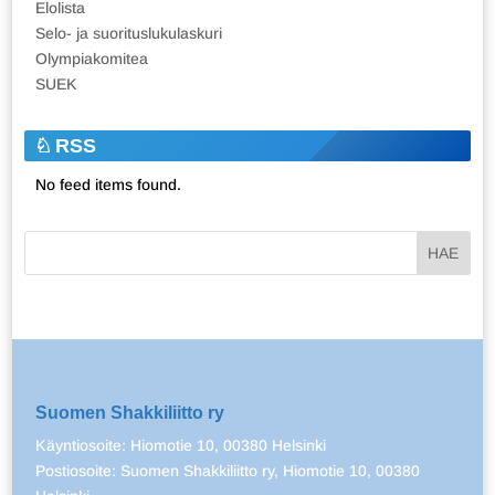
Elolista
Selo- ja suorituslukulaskuri
Olympiakomitea
SUEK
RSS
No feed items found.
Suomen Shakkiliitto ry
Käyntiosoite: Hiomotie 10, 00380 Helsinki
Postiosoite: Suomen Shakkiliitto ry, Hiomotie 10, 00380