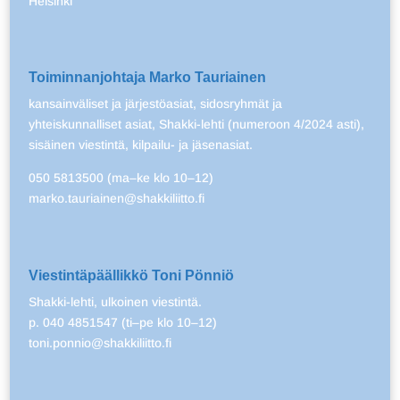
Helsinki
Toiminnanjohtaja Marko Tauriainen
kansainväliset ja järjestöasiat, sidosryhmät ja
yhteiskunnalliset asiat, Shakki-lehti (numeroon 4/2024 asti),
sisäinen viestintä, kilpailu- ja jäsenasiat.
050 5813500 (ma–ke klo 10–12)
marko.tauriainen@shakkiliitto.fi
Viestintäpäällikkö Toni Pönniö
Shakki-lehti, ulkoinen viestintä.
p. 040 4851547 (ti–pe klo 10–12)
toni.ponnio@shakkiliitto.fi