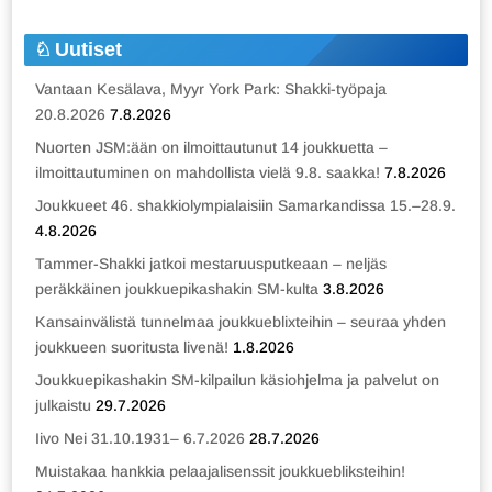
Uutiset
Vantaan Kesälava, Myyr York Park: Shakki-työpaja
20.8.2026
7.8.2026
Nuorten JSM:ään on ilmoittautunut 14 joukkuetta –
ilmoittautuminen on mahdollista vielä 9.8. saakka!
7.8.2026
Joukkueet 46. shakkiolympialaisiin Samarkandissa 15.–28.9.
4.8.2026
Tammer-Shakki jatkoi mestaruusputkeaan – neljäs
peräkkäinen joukkuepikashakin SM-kulta
3.8.2026
Kansainvälistä tunnelmaa joukkueblixteihin – seuraa yhden
joukkueen suoritusta livenä!
1.8.2026
Joukkuepikashakin SM-kilpailun käsiohjelma ja palvelut on
julkaistu
29.7.2026
Iivo Nei 31.10.1931– 6.7.2026
28.7.2026
Muistakaa hankkia pelaajalisenssit joukkuebliksteihin!