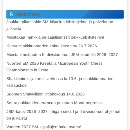
Tiedotteet
Joukkuepikashakin SM-kilpailun käsiohjelma ja palvelut on
julkaistu
Muistakaa hankkia pelaajalisenssit joukkuebliksteihin!
Kutsu shakkituomarien kokoukseen su 26.7.2026
Muista ilmoittautua III divisioonaan JSM-kaudelle 2026–2027
Nuorten EM 2026 Kreetalla / European Youth Chess
Championship in Crete
Shakkitoimitsijakurssi verkossa la 13.6. ja shakkituomarien
kertauskoe
Suomen Shakkiliiton liittokokous 14.6.2026
Seurajoukkueiden eurocup pelataan Montenegrossa
JSM-kausi 2026–2027 – liigan sekä I ja II divisioonan ohjelmat
on julkaistu
Vuoden 2027 SM-kilpailujen haku avattu!