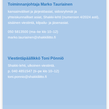
Toiminnanjohtaja Marko Tauriainen
kansainväliset ja järjestöasiat, sidosryhmät ja
yhteiskunnalliset asiat, Shakki-lehti (numeroon 4/2024 asti),
sisäinen viestintä, kilpailu- ja jäsenasiat.
050 5813500 (ma–ke klo 10–12)
marko.tauriainen@shakkiliitto.fi
Viestintäpäällikkö Toni Pönniö
Shakki-lehti, ulkoinen viestintä.
p. 040 4851547 (ti–pe klo 10–12)
toni.ponnio@shakkiliitto.fi