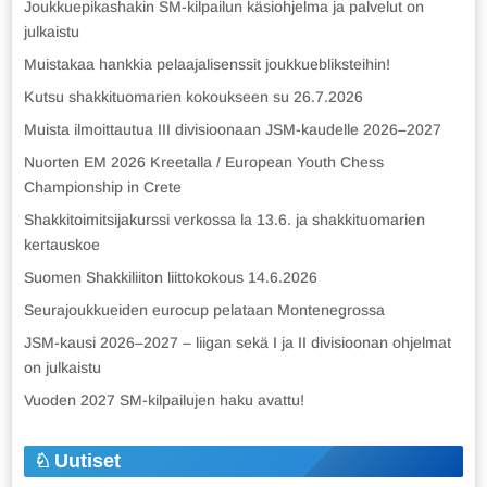
Joukkuepikashakin SM-kilpailun käsiohjelma ja palvelut on
julkaistu
Muistakaa hankkia pelaajalisenssit joukkuebliksteihin!
Kutsu shakkituomarien kokoukseen su 26.7.2026
Muista ilmoittautua III divisioonaan JSM-kaudelle 2026–2027
Nuorten EM 2026 Kreetalla / European Youth Chess
Championship in Crete
Shakkitoimitsijakurssi verkossa la 13.6. ja shakkituomarien
kertauskoe
Suomen Shakkiliiton liittokokous 14.6.2026
Seurajoukkueiden eurocup pelataan Montenegrossa
JSM-kausi 2026–2027 – liigan sekä I ja II divisioonan ohjelmat
on julkaistu
Vuoden 2027 SM-kilpailujen haku avattu!
Uutiset