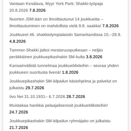
Vantaan Kesälava, Myyr York Park: Shakki-työpaja
20.8.2026
7.8.2026
Nuorten JSM:ään on ilmoittautunut 14 joukkuetta –
ilmoittautuminen on mahdollista vielä 9.8. saakka!
7.8.2026
Joukkueet 46. shakkiolympialaisiin Samarkandissa 15.–28.9.
4.8.2026
Tammer-Shakki jatkoi mestaruusputkeaan – neljäs
peräkkäinen joukkuepikashakin SM-kulta
3.8.2026
Kansainvälistä tunnelmaa joukkueblixteihin – seuraa yhden
joukkueen suoritusta livenä!
1.8.2026
Joukkuepikashakin SM-kilpailun käsiohjelma ja palvelut on
julkaistu
29.7.2026
Iivo Nei 31.10.1931– 6.7.2026
28.7.2026
Muistakaa hankkia pelaajalisenssit joukkuebliksteihin!
24.7.2026
Joukkuepikashakin SM-kilpailun ryhmäjako on julkaistu
21.7.2026