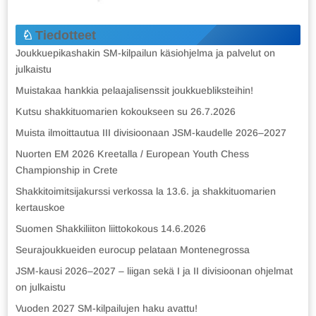
Tiedotteet
Joukkuepikashakin SM-kilpailun käsiohjelma ja palvelut on
julkaistu
Muistakaa hankkia pelaajalisenssit joukkuebliksteihin!
Kutsu shakkituomarien kokoukseen su 26.7.2026
Muista ilmoittautua III divisioonaan JSM-kaudelle 2026–2027
Nuorten EM 2026 Kreetalla / European Youth Chess
Championship in Crete
Shakkitoimitsijakurssi verkossa la 13.6. ja shakkituomarien
kertauskoe
Suomen Shakkiliiton liittokokous 14.6.2026
Seurajoukkueiden eurocup pelataan Montenegrossa
JSM-kausi 2026–2027 – liigan sekä I ja II divisioonan ohjelmat
on julkaistu
Vuoden 2027 SM-kilpailujen haku avattu!