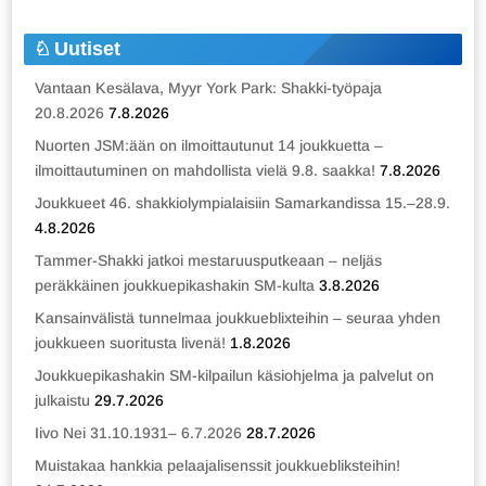
Uutiset
Vantaan Kesälava, Myyr York Park: Shakki-työpaja
20.8.2026
7.8.2026
Nuorten JSM:ään on ilmoittautunut 14 joukkuetta –
ilmoittautuminen on mahdollista vielä 9.8. saakka!
7.8.2026
Joukkueet 46. shakkiolympialaisiin Samarkandissa 15.–28.9.
4.8.2026
Tammer-Shakki jatkoi mestaruusputkeaan – neljäs
peräkkäinen joukkuepikashakin SM-kulta
3.8.2026
Kansainvälistä tunnelmaa joukkueblixteihin – seuraa yhden
joukkueen suoritusta livenä!
1.8.2026
Joukkuepikashakin SM-kilpailun käsiohjelma ja palvelut on
julkaistu
29.7.2026
Iivo Nei 31.10.1931– 6.7.2026
28.7.2026
Muistakaa hankkia pelaajalisenssit joukkuebliksteihin!