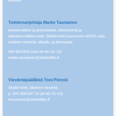
Helsinki
Toiminnanjohtaja Marko Tauriainen
kansainväliset ja järjestöasiat, sidosryhmät ja
yhteiskunnalliset asiat, Shakki-lehti (numeroon 4/2024 asti),
sisäinen viestintä, kilpailu- ja jäsenasiat.
050 5813500 (ma–ke klo 10–12)
marko.tauriainen@shakkiliitto.fi
Viestintäpäällikkö Toni Pönniö
Shakki-lehti, ulkoinen viestintä.
p. 040 4851547 (ti–pe klo 10–12)
toni.ponnio@shakkiliitto.fi