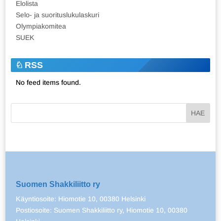
Elolista
Selo- ja suorituslukulaskuri
Olympiakomitea
SUEK
RSS
No feed items found.
Suomen Shakkiliitto ry
Käyntiosoite: Hiomotie 10, 00380 Helsinki
Postiosoite: Suomen Shakkiliitto ry, Hiomotie 10, 00380