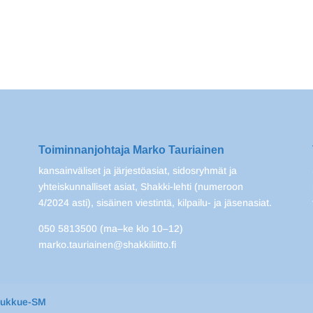
Toiminnanjohtaja Marko Tauriainen
kansainväliset ja järjestöasiat, sidosryhmät ja
yhteiskunnalliset asiat, Shakki-lehti (numeroon
4/2024 asti), sisäinen viestintä, kilpailu- ja jäsenasiat.
050 5813500 (ma–ke klo 10–12)
marko.tauriainen@shakkiliitto.fi
oukkue-SM