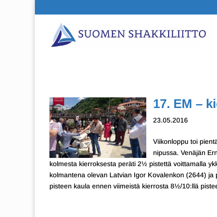
17. EM – k
23.05.2016
Viikonloppu toi pient
nipussa. Venäjän Erne
kolmesta kierroksesta peräti 2½ pistettä voittamalla y
kolmantena olevan Latvian Igor Kovalenkon (2644) ja 
pisteen kaula ennen viimeistä kierrosta 8½/10:llä pistee