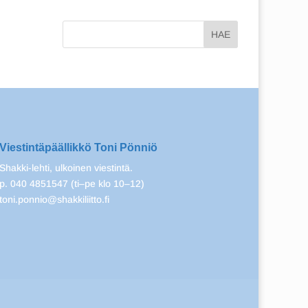
Viestintäpäällikkö Toni Pönniö
Shakki-lehti, ulkoinen viestintä.
p. 040 4851547 (ti–pe klo 10–12)
toni.ponnio@shakkiliitto.fi