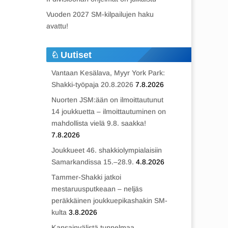
Vuoden 2027 SM-kilpailujen haku
avattu!
Uutiset
Vantaan Kesälava, Myyr York Park:
Shakki-työpaja 20.8.2026
7.8.2026
Nuorten JSM:ään on ilmoittautunut
14 joukkuetta – ilmoittautuminen on
mahdollista vielä 9.8. saakka!
7.8.2026
Joukkueet 46. shakkiolympialaisiin
Samarkandissa 15.–28.9.
4.8.2026
Tammer-Shakki jatkoi
mestaruusputkeaan – neljäs
peräkkäinen joukkuepikashakin SM-
kulta
3.8.2026
Kansainvälistä tunnelmaa