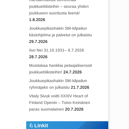
joukkueblixteihin – seuraa yhden
joukkueen suoritusta livenä!
1.8.2026
Joukkuepikashakin SM-kilpailun
käsiohjelma ja palvelut on julkaistu
29.7.2026
Iivo Nei 31.10.1931– 6.7.2026
28.7.2026
Muistakaa hankkia pelaajalisenssit
joukkuebliksteihin!
24.7.2026
Joukkuepikashakin SM-kilpailun
ryhmäjako on julkaistu
21.7.2026
Vitaly Sivuk voitti XXXIV Heart of
Finland Openin – Toivo Keinänen
paras suomalainen
20.7.2026
Linkit