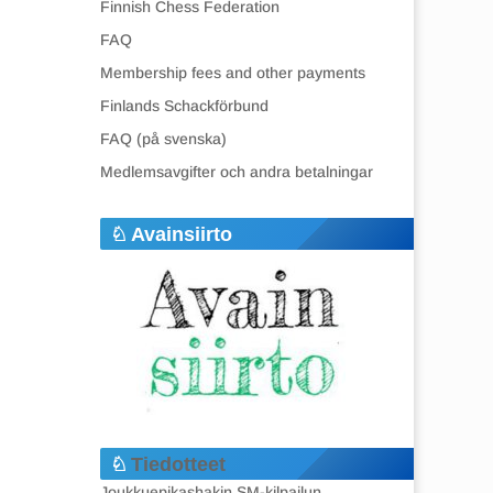
Finnish Chess Federation
FAQ
Membership fees and other payments
Finlands Schackförbund
FAQ (på svenska)
Medlemsavgifter och andra betalningar
Avainsiirto
Tiedotteet
Joukkuepikashakin SM-kilpailun