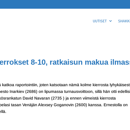
UUTISET
SHAKKI
ierrokset 8-10, ratkaisun makua ilma
ä katkoa raportointiin, joten katsotaan nämä kolme kierrosta lyhykäisest
sto Inarkiev (2686) on lipumassa turnausvoittoon, sillä hän otti edellis
kkösrankatun David Navaran (2735 ) ja ennen viimeistä kierrosta
pelasi tasan Venäjän Alexsey Goganovin (2600) kanssa. Ernestolla on
llä.