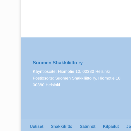
Suomen Shakkiliitto ry
Käyntiosoite: Hiomotie 10, 00380 Helsinki
Postiosoite: Suomen Shakkiliitto ry, Hiomotie 10,
00380 Helsinki
Uutiset
Shakkiliitto
Säännöt
Kilpailut
J