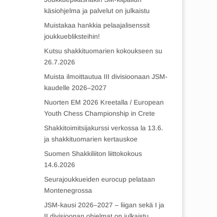
käsiohjelma ja palvelut on julkaistu
Muistakaa hankkia pelaajalisenssit
joukkuebliksteihin!
Kutsu shakkituomarien kokoukseen su
26.7.2026
Muista ilmoittautua III divisioonaan JSM-
kaudelle 2026–2027
Nuorten EM 2026 Kreetalla / European
Youth Chess Championship in Crete
Shakkitoimitsijakurssi verkossa la 13.6.
ja shakkituomarien kertauskoe
Suomen Shakkiliiton liittokokous
14.6.2026
Seurajoukkueiden eurocup pelataan
Montenegrossa
JSM-kausi 2026–2027 – liigan sekä I ja
II divisioonan ohjelmat on julkaistu