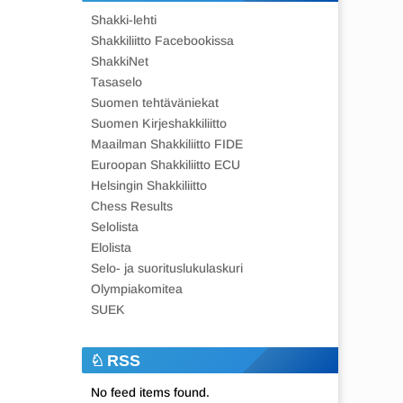
Shakki-lehti
Shakkiliitto Facebookissa
ShakkiNet
Tasaselo
Suomen tehtäväniekat
Suomen Kirjeshakkiliitto
Maailman Shakkiliitto FIDE
Euroopan Shakkiliitto ECU
Helsingin Shakkiliitto
Chess Results
Selolista
Elolista
Selo- ja suorituslukulaskuri
Olympiakomitea
SUEK
RSS
No feed items found.