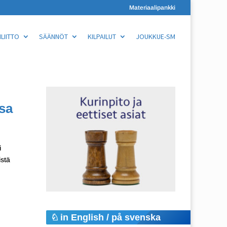
Materiaalipankki
LIITTO
SÄÄNNÖT
KILPAILUT
JOUKKUE-SM
ssa
i
istä
in English / på svenska