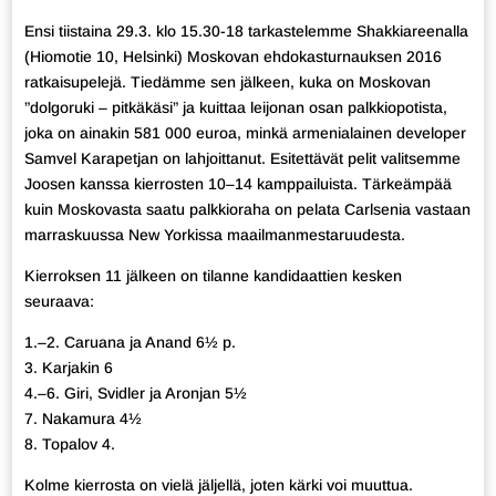
Ensi tiistaina 29.3. klo 15.30-18 tarkastelemme Shakkiareenalla
(Hiomotie 10, Helsinki) Moskovan ehdokasturnauksen 2016
ratkaisupelejä. Tiedämme sen jälkeen, kuka on Moskovan
”dolgoruki – pitkäkäsi” ja kuittaa leijonan osan palkkiopotista,
joka on ainakin 581 000 euroa, minkä armenialainen developer
Samvel Karapetjan on lahjoittanut. Esitettävät pelit valitsemme
Joosen kanssa kierrosten 10–14 kamppailuista. Tärkeämpää
kuin Moskovasta saatu palkkioraha on pelata Carlsenia vastaan
marraskuussa New Yorkissa maailmanmestaruudesta.
Kierroksen 11 jälkeen on tilanne kandidaattien kesken
seuraava:
1.–2. Caruana ja Anand 6½ p.
3. Karjakin 6
4.–6. Giri, Svidler ja Aronjan 5½
7. Nakamura 4½
8. Topalov 4.
Kolme kierrosta on vielä jäljellä, joten kärki voi muuttua.