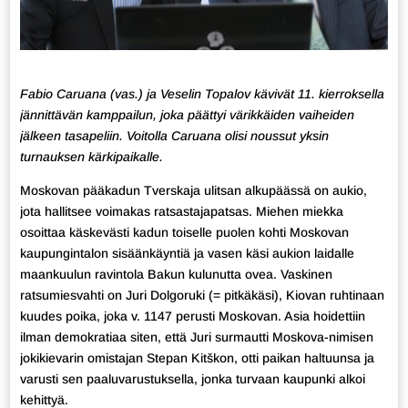
Fabio Caruana (vas.) ja Veselin Topalov kävivät 11. kierroksella
jännittävän kamppailun, joka päättyi värikkäiden vaiheiden
jälkeen tasapeliin. Voitolla Caruana olisi noussut yksin
turnauksen kärkipaikalle.
Moskovan pääkadun Tverskaja ulitsan alkupäässä on aukio,
jota hallitsee voimakas ratsastajapatsas. Miehen miekka
osoittaa käskevästi kadun toiselle puolen kohti Moskovan
kaupungintalon sisäänkäyntiä ja vasen käsi aukion laidalle
maankuulun ravintola Bakun kulunutta ovea. Vaskinen
ratsumiesvahti on Juri Dolgoruki (= pitkäkäsi), Kiovan ruhtinaan
kuudes poika, joka v. 1147 perusti Moskovan. Asia hoidettiin
ilman demokratiaa siten, että Juri surmautti Moskova-nimisen
jokikievarin omistajan Stepan Kitškon, otti paikan haltuunsa ja
varusti sen paaluvarustuksella, jonka turvaan kaupunki alkoi
kehittyä.