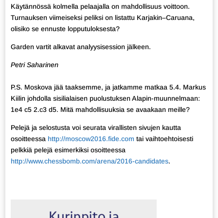
Käytännössä kolmella pelaajalla on mahdollisuus voittoon.
Turnauksen viimeiseksi peliksi on listattu Karjakin–Caruana,
olisiko se ennuste lopputuloksesta?
Garden vartit alkavat analyysisession jälkeen.
Petri Saharinen
P.S. Moskova jää taaksemme, ja jatkamme matkaa 5.4. Markus
Kiilin johdolla sisilialaisen puolustuksen Alapin-muunnelmaan:
1e4 c5 2.c3 d5. Mitä mahdollisuuksia se avaakaan meille?
Pelejä ja selostusta voi seurata virallisten sivujen kautta
osoitteessa
http://moscow2016.fide.com
tai vaihtoehtoisesti
pelkkiä pelejä esimerkiksi osoitteessa
http://www.chessbomb.com/arena/2016-candidates
.