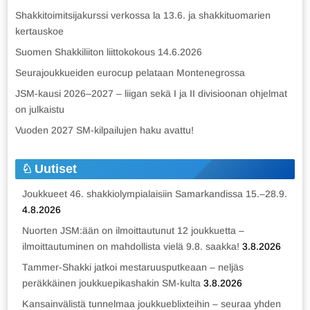
Shakkitoimitsijakurssi verkossa la 13.6. ja shakkituomarien
kertauskoe
Suomen Shakkiliiton liittokokous 14.6.2026
Seurajoukkueiden eurocup pelataan Montenegrossa
JSM-kausi 2026–2027 – liigan sekä I ja II divisioonan ohjelmat
on julkaistu
Vuoden 2027 SM-kilpailujen haku avattu!
Uutiset
Joukkueet 46. shakkiolympialaisiin Samarkandissa 15.–28.9.
4.8.2026
Nuorten JSM:ään on ilmoittautunut 12 joukkuetta –
ilmoittautuminen on mahdollista vielä 9.8. saakka!
3.8.2026
Tammer-Shakki jatkoi mestaruusputkeaan – neljäs
peräkkäinen joukkuepikashakin SM-kulta
3.8.2026
Kansainvälistä tunnelmaa joukkueblixteihin – seuraa yhden