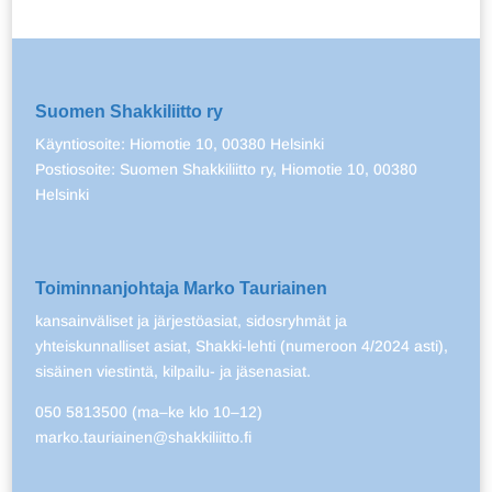
Suomen Shakkiliitto ry
Käyntiosoite: Hiomotie 10, 00380 Helsinki
Postiosoite: Suomen Shakkiliitto ry, Hiomotie 10, 00380
Helsinki
Toiminnanjohtaja Marko Tauriainen
kansainväliset ja järjestöasiat, sidosryhmät ja
yhteiskunnalliset asiat, Shakki-lehti (numeroon 4/2024 asti),
sisäinen viestintä, kilpailu- ja jäsenasiat.
050 5813500 (ma–ke klo 10–12)
marko.tauriainen@shakkiliitto.fi