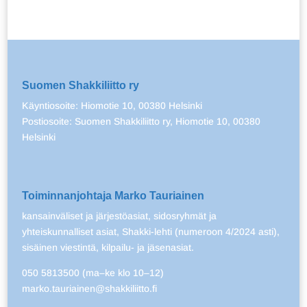
Suomen Shakkiliitto ry
Käyntiosoite: Hiomotie 10, 00380 Helsinki
Postiosoite: Suomen Shakkiliitto ry, Hiomotie 10, 00380
Helsinki
Toiminnanjohtaja Marko Tauriainen
kansainväliset ja järjestöasiat, sidosryhmät ja
yhteiskunnalliset asiat, Shakki-lehti (numeroon 4/2024 asti),
sisäinen viestintä, kilpailu- ja jäsenasiat.
050 5813500 (ma–ke klo 10–12)
marko.tauriainen@shakkiliitto.fi