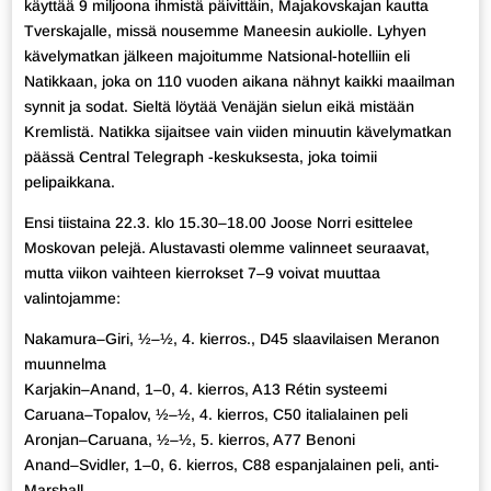
käyttää 9 miljoona ihmistä päivittäin, Majakovskajan kautta
Tverskajalle, missä nousemme Maneesin aukiolle. Lyhyen
kävelymatkan jälkeen majoitumme Natsional-hotelliin eli
Natikkaan, joka on 110 vuoden aikana nähnyt kaikki maailman
synnit ja sodat. Sieltä löytää Venäjän sielun eikä mistään
Kremlistä. Natikka sijaitsee vain viiden minuutin kävelymatkan
päässä Central Telegraph -keskuksesta, joka toimii
pelipaikkana.
Ensi tiistaina 22.3. klo 15.30–18.00 Joose Norri esittelee
Moskovan pelejä. Alustavasti olemme valinneet seuraavat,
mutta viikon vaihteen kierrokset 7–9 voivat muuttaa
valintojamme:
Nakamura–Giri, ½–½, 4. kierros., D45 slaavilaisen Meranon
muunnelma
Karjakin–Anand, 1–0, 4. kierros, A13 Rétin systeemi
Caruana–Topalov, ½–½, 4. kierros, C50 italialainen peli
Aronjan–Caruana, ½–½, 5. kierros, A77 Benoni
Anand–Svidler, 1–0, 6. kierros, C88 espanjalainen peli, anti-
Marshall