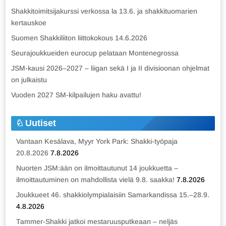
Shakkitoimitsijakurssi verkossa la 13.6. ja shakkituomarien
kertauskoe
Suomen Shakkiliiton liittokokous 14.6.2026
Seurajoukkueiden eurocup pelataan Montenegrossa
JSM-kausi 2026–2027 – liigan sekä I ja II divisioonan ohjelmat
on julkaistu
Vuoden 2027 SM-kilpailujen haku avattu!
Uutiset
Vantaan Kesälava, Myyr York Park: Shakki-työpaja
20.8.2026
7.8.2026
Nuorten JSM:ään on ilmoittautunut 14 joukkuetta –
ilmoittautuminen on mahdollista vielä 9.8. saakka!
7.8.2026
Joukkueet 46. shakkiolympialaisiin Samarkandissa 15.–28.9.
4.8.2026
Tammer-Shakki jatkoi mestaruusputkeaan – neljäs