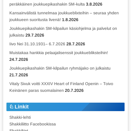
peräkkäinen joukkuepikashakin SM-kulta
3.8.2026
Kansainvälistä tunnelmaa joukkueblixteihin – seuraa yhden
joukkueen suoritusta livenä!
1.8.2026
Joukkuepikashakin SM-kilpailun käsiohjelma ja palvelut on
julkaistu
29.7.2026
Iivo Nei 31.10.1931– 6.7.2026
28.7.2026
Muistakaa hankkia pelaajalisenssit joukkuebliksteihin!
24.7.2026
Joukkuepikashakin SM-kilpailun ryhmäjako on julkaistu
21.7.2026
Vitaly Sivuk voitti XXXIV Heart of Finland Openin – Toivo
Keinänen paras suomalainen
20.7.2026
Linkit
Shakki-lehti
Shakkiliitto Facebookissa
ShakkiNet