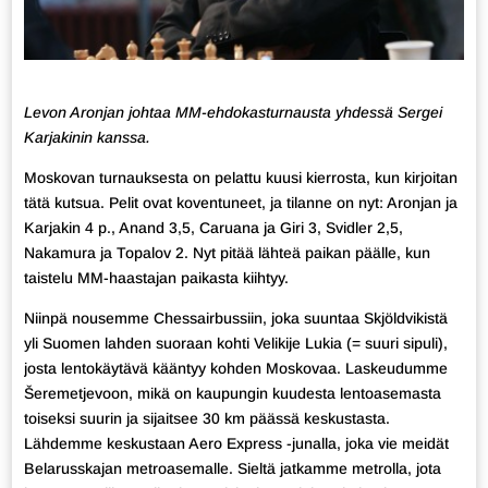
Levon Aronjan johtaa MM-ehdokasturnausta yhdessä Sergei
Karjakinin kanssa.
Moskovan turnauksesta on pelattu kuusi kierrosta, kun kirjoitan
tätä kutsua. Pelit ovat koventuneet, ja tilanne on nyt: Aronjan ja
Karjakin 4 p., Anand 3,5, Caruana ja Giri 3, Svidler 2,5,
Nakamura ja Topalov 2. Nyt pitää lähteä paikan päälle, kun
taistelu MM-haastajan paikasta kiihtyy.
Niinpä nousemme Chessairbussiin, joka suuntaa Skjöldvikistä
yli Suomen lahden suoraan kohti Velikije Lukia (= suuri sipuli),
josta lentokäytävä kääntyy kohden Moskovaa. Laskeudumme
Šeremetjevoon, mikä on kaupungin kuudesta lentoasemasta
toiseksi suurin ja sijaitsee 30 km päässä keskustasta.
Lähdemme keskustaan Aero Express -junalla, joka vie meidät
Belarusskajan metroasemalle. Sieltä jatkamme metrolla, jota