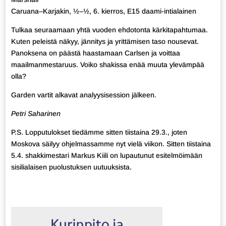
Caruana–Karjakin, ½–½, 6. kierros, E15 daami-intialainen
Tulkaa seuraamaan yhtä vuoden ehdotonta kärkitapahtumaa.
Kuten peleistä näkyy, jännitys ja yrittämisen taso nousevat.
Panoksena on päästä haastamaan Carlsen ja voittaa
maailmanmestaruus. Voiko shakissa enää muuta ylevämpää
olla?
Garden vartit alkavat analyysisession jälkeen.
Petri Saharinen
P.S. Lopputulokset tiedämme sitten tiistaina 29.3., joten
Moskova säilyy ohjelmassamme nyt vielä viikon. Sitten tiistaina
5.4. shakkimestari Markus Kiili on lupautunut esitelmöimään
sisilialaisen puolustuksen uutuuksista.