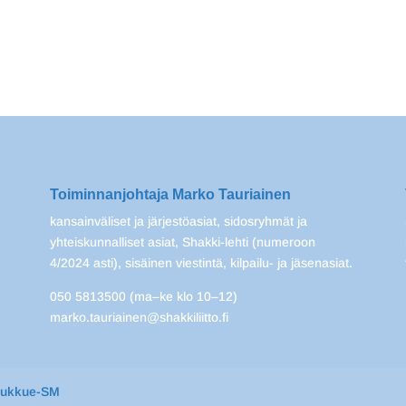
Toiminnanjohtaja Marko Tauriainen
kansainväliset ja järjestöasiat, sidosryhmät ja
yhteiskunnalliset asiat, Shakki-lehti (numeroon
4/2024 asti), sisäinen viestintä, kilpailu- ja jäsenasiat.
050 5813500 (ma–ke klo 10–12)
marko.tauriainen@shakkiliitto.fi
oukkue-SM