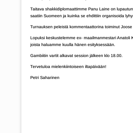
Taitava shakkidiplomaattimme Panu Laine on lupautunu
saatiin Suomeen ja kuinka se ehdittiin organisoida lyh
Turnauksen peleistä kommentaattorina toiminut Joose N
Lopuksi keskustelemme ex- maailmanmestari Anatoli Kar
joista haluamme kuulla hänen esityksessään.
Gambiitin vartit alkavat session jälkeen klo 18.00.
Tervetuloa mielenkiintoiseen iltapäivään!
Petri Saharinen