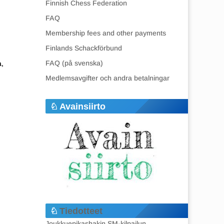
Finnish Chess Federation
FAQ
Membership fees and other payments
Finlands Schackförbund
FAQ (på svenska)
a,
Medlemsavgifter och andra betalningar
Avainsiirto
Tiedotteet
Joukkuepikashakin SM-kilpailun