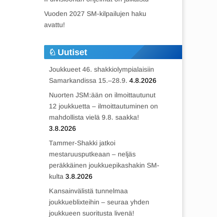
Vuoden 2027 SM-kilpailujen haku
avattu!
Uutiset
Joukkueet 46. shakkiolympialaisiin
Samarkandissa 15.–28.9.
4.8.2026
Nuorten JSM:ään on ilmoittautunut
12 joukkuetta – ilmoittautuminen on
mahdollista vielä 9.8. saakka!
3.8.2026
Tammer-Shakki jatkoi
mestaruusputkeaan – neljäs
peräkkäinen joukkuepikashakin SM-
kulta
3.8.2026
Kansainvälistä tunnelmaa
joukkueblixteihin – seuraa yhden
joukkueen suoritusta livenä!