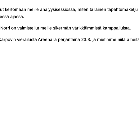
t kertomaan meille analyysisessiossa, miten tällainen tapahtumaketju
yessä ajassa.
orri on valmistellut meille sikermän värikkäimmistä kamppailuista.
povin vierailusta Areenalla perjantaina 23.8. ja mietimme niitä aiheit