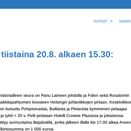
UUTISET
SHAKKI
iistaina 20.8. alkaen 15.30:
historiallinen seura on Panu Laineen johdolla ja Fiden sekä Rosatomin
hakkitapahtumien koosteen Helsingin juhlaviikkojen pirtaan. Keskiviikko
 on kutsuttu Pohjoismaista, Baltiasta ja Pietarista kymmenen pelaajaa
 ja tytöt < 20 v. Pelit pelataan Hotelli Crowne Plazassa ja jokaisessa
 sunnuntaina iltapäivällä, jonka jälkeen illalla klo 17.00 alkaa Areen
 Palkintosumma on 1 000 euroa.