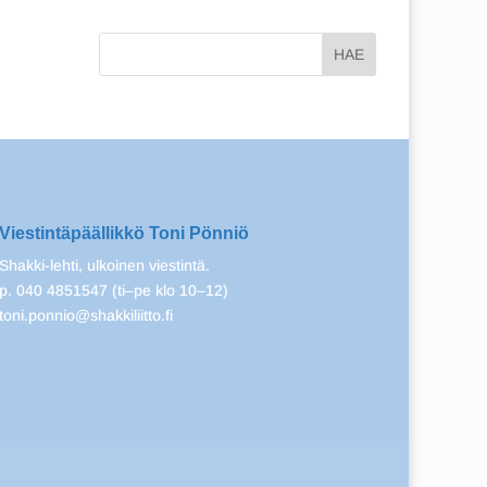
Viestintäpäällikkö Toni Pönniö
Shakki-lehti, ulkoinen viestintä.
p. 040 4851547 (ti–pe klo 10–12)
toni.ponnio@shakkiliitto.fi