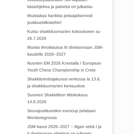
käsiohjelma ja palvelut on julkaistu
Muistakaa hankkia pelaajalisenssit
joukkuebliksteihin!
Kutsu shakkituomarien kokoukseen su
26.7.2026
Muista ilmoittautua III divisioonaan JSM-
kaudelle 2026–2027
Nuorten EM 2026 Kreetalla / European
Youth Chess Championship in Crete
Shakkitoimitsijakurssi verkossa la 13.6.
ja shakkituomarien kertauskoe
Suomen Shakkiliiton liittokokous
14.6.2026
Seurajoukkueiden eurocup pelataan
Montenegrossa
JSM-kausi 2026–2027 – liigan sekä I ja
II divisioonan ohjelmat on julkaistu