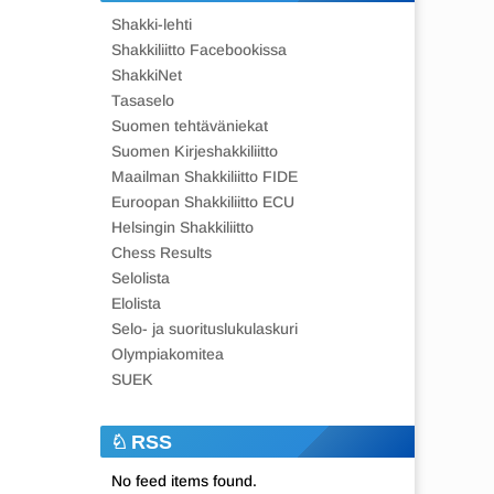
Shakki-lehti
Shakkiliitto Facebookissa
ShakkiNet
Tasaselo
Suomen tehtäväniekat
Suomen Kirjeshakkiliitto
Maailman Shakkiliitto FIDE
Euroopan Shakkiliitto ECU
Helsingin Shakkiliitto
Chess Results
Selolista
Elolista
Selo- ja suorituslukulaskuri
Olympiakomitea
SUEK
RSS
No feed items found.