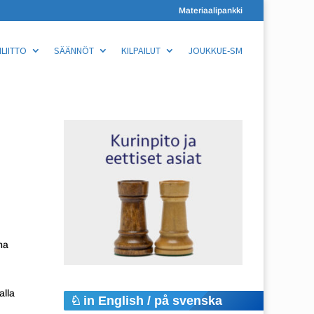
Materiaalipankki
LIITTO
SÄÄNNÖT
KILPAILUT
JOUKKUE-SM
na
alla
in English / på svenska