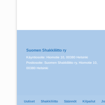
Suomen Shakkiliitto ry
Käyntiosoite: Hiomotie 10, 00380 Helsinki
Postiosoite: Suomen Shakkiliitto ry, Hiomotie 10,
00380 Helsinki
Uutiset
Shakkiliitto
Säännöt
Kilpailut
J