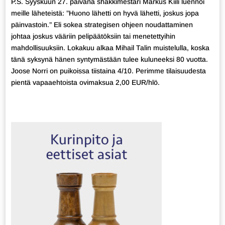
P.S. Syyskuun 27. päivänä shakkimestari Markus Kiili luennoi
meille läheteistä: ”Huono lähetti on hyvä lähetti, joskus jopa
päinvastoin.” Eli sokea strategisen ohjeen noudattaminen
johtaa joskus vääriin pelipäätöksiin tai menetettyihin
mahdollisuuksiin. Lokakuu alkaa Mihail Talin muistelulla, koska
tänä syksynä hänen syntymästään tulee kuluneeksi 80 vuotta.
Joose Norri on puikoissa tiistaina 4/10. Perimme tilaisuudesta
pientä vapaaehtoista ovimaksua 2,00 EUR/hlö.