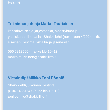
Helsinki
Toiminnanjohtaja Marko Tauriainen
kansainväliset ja järjestöasiat, sidosryhmät ja
yhteiskunnalliset asiat, Shakki-lehti (numeroon 4/2024 asti),
sisäinen viestintä, kilpailu- ja jäsenasiat.
050 5813500 (ma–ke klo 10–12)
marko.tauriainen@shakkiliitto.fi
Viestintäpäällikkö Toni Pönniö
Shakki-lehti, ulkoinen viestintä.
p. 040 4851547 (ti–pe klo 10–12)
toni.ponnio@shakkiliitto.fi