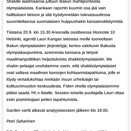
Shakille laatimaansa juttuun Bakun mahtipontisista
olympialaisista. Kankaan raportin kuumin osa jää vain
hallituksen tietoon ja sitä hyödynnetään tulevaisuudessa
suunniteltaessa suomalaisen huippushakin kansainvälistymistä.
Tiistaina 20.9. klo 15.30 Areenalla osoitteessa Hiomotie 10
Helsinki, agentti Lauri Kangas selostaa meille tuoreeltaan
Bakun olympialaisten järjestelyjä, kertoo valokuvin Bakusta
olympiakaupunkina, azeereista kansana ja tietysti
maailmanpolitiikan heijastuksista shakkiolympialaisiin. Me
shakin pelaajat unohdamme usein, että shakkiolympialaiset
ovat valtava maailman kansojen kohtaamistapahtuma, jolle ei
löydy vertailukohtaa minkään muun urheilulajin tai
kulttuurimuodon keskuudesta. Fiden ohella olympialaisemme
pitäisi saada YK:n listalle. Session toisella puoliajalla Lauri ottaa
esiin poimintojaan pelien tapahtumista.
Garden vartit alkavat analyysisession jälkeen klo 18.00.
Petri Saharinen