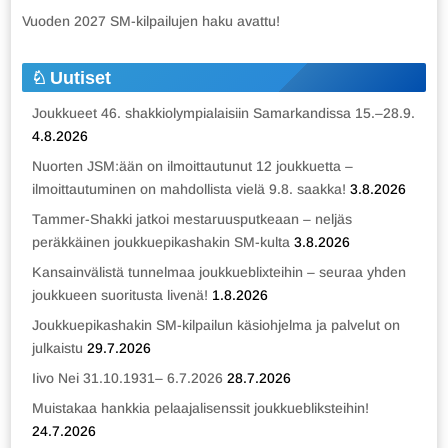
Vuoden 2027 SM-kilpailujen haku avattu!
Uutiset
Joukkueet 46. shakkiolympialaisiin Samarkandissa 15.–28.9.
4.8.2026
Nuorten JSM:ään on ilmoittautunut 12 joukkuetta –
ilmoittautuminen on mahdollista vielä 9.8. saakka!
3.8.2026
Tammer-Shakki jatkoi mestaruusputkeaan – neljäs
peräkkäinen joukkuepikashakin SM-kulta
3.8.2026
Kansainvälistä tunnelmaa joukkueblixteihin – seuraa yhden
joukkueen suoritusta livenä!
1.8.2026
Joukkuepikashakin SM-kilpailun käsiohjelma ja palvelut on
julkaistu
29.7.2026
Iivo Nei 31.10.1931– 6.7.2026
28.7.2026
Muistakaa hankkia pelaajalisenssit joukkuebliksteihin!
24.7.2026