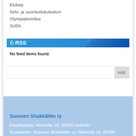
Elolista
Selo- ja suorituslukulaskuri
Olympiakomitea
SUEK
RSS
No feed items found.
Suomen Shakkiliitto ry
Käyntiosoite: Hiomotie 10, 00380 Helsinki
Postiosoite: Suomen Shakkiliitto ry, Hiomotie 10, 00380