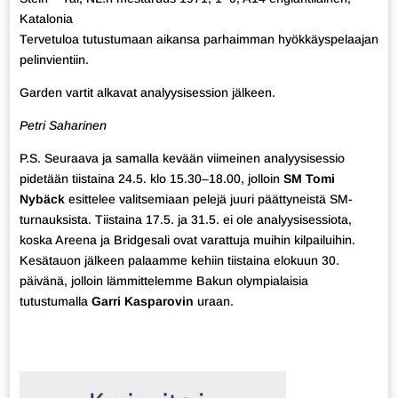
Katalonia
Tervetuloa tutustumaan aikansa parhaimman hyökkäyspelaajan
pelinvientiin.
Garden vartit alkavat analyysisession jälkeen.
Petri Saharinen
P.S. Seuraava ja samalla kevään viimeinen analyysisessio
pidetään tiistaina 24.5. klo 15.30–18.00, jolloin
SM Tomi
Nybäck
esittelee valitsemiaan pelejä juuri päättyneistä SM-
turnauksista. Tiistaina 17.5. ja 31.5. ei ole analyysisessiota,
koska Areena ja Bridgesali ovat varattuja muihin kilpailuihin.
Kesätauon jälkeen palaamme kehiin tiistaina elokuun 30.
päivänä, jolloin lämmittelemme Bakun olympialaisia
tutustumalla
Garri Kasparovin
uraan.