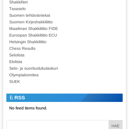
ShakkiNet
Tasaselo
Suomen tehtäväniekat
Suomen Kirjeshakkiliitto
Maailman Shakkiliitto FIDE
Euroopan Shakkiliitto ECU
Helsingin Shakkiliitto
Chess Results
Selolista
Elolista
Selo- ja suorituslukulaskuri
Olympiakomitea
SUEK
RSS
No feed items found.