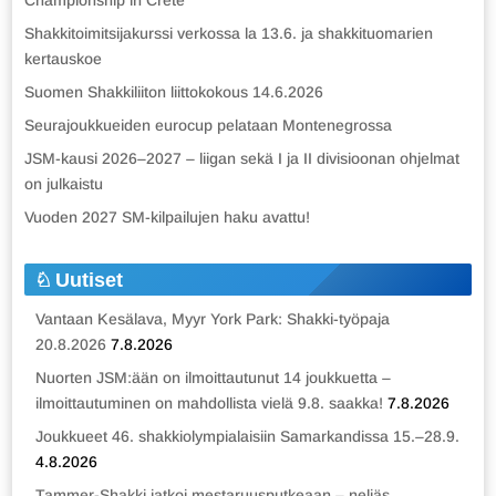
Championship in Crete
Shakkitoimitsijakurssi verkossa la 13.6. ja shakkituomarien
kertauskoe
Suomen Shakkiliiton liittokokous 14.6.2026
Seurajoukkueiden eurocup pelataan Montenegrossa
JSM-kausi 2026–2027 – liigan sekä I ja II divisioonan ohjelmat
on julkaistu
Vuoden 2027 SM-kilpailujen haku avattu!
Uutiset
Vantaan Kesälava, Myyr York Park: Shakki-työpaja
20.8.2026
7.8.2026
Nuorten JSM:ään on ilmoittautunut 14 joukkuetta –
ilmoittautuminen on mahdollista vielä 9.8. saakka!
7.8.2026
Joukkueet 46. shakkiolympialaisiin Samarkandissa 15.–28.9.
4.8.2026
Tammer-Shakki jatkoi mestaruusputkeaan – neljäs