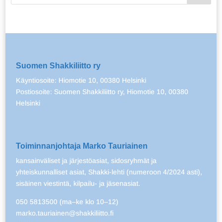
Suomen Shakkiliitto ry
Käyntiosoite: Hiomotie 10, 00380 Helsinki
Postiosoite: Suomen Shakkiliitto ry, Hiomotie 10, 00380
Helsinki
Toiminnanjohtaja Marko Tauriainen
kansainväliset ja järjestöasiat, sidosryhmät ja
yhteiskunnalliset asiat, Shakki-lehti (numeroon 4/2024 asti),
sisäinen viestintä, kilpailu- ja jäsenasiat.
050 5813500 (ma–ke klo 10–12)
marko.tauriainen@shakkiliitto.fi