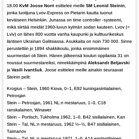
18.00
KvM Joose Norri
esittelee meille
SM Leonid Steinin
,
jonka luotijuna Lvov-Express on Pietarin kautta tuonut
keväiseen Helsinkiin. Junassa on time controller -systeemi,
mikä siirtää meidät 1960-luvun kylmän sodan kauteen. Lvov (=
Lviv) on lähes 800 vuotta vanha kaupunki ja kulttuurikeskus
läntisen Ukrainan Galitsiassa. Asukkaita on noin 730 000. Sinne
perustettiin jo 1894 shakkikoulu, jonka ensimmäinen
suurmestari oli Stein. Hänen jälkeensä koulun oppilaista 31 on
noussut suurmestareiksi, nimekkäimpinä
Aleksandr Beljavski
ja
Vasili Ivantšuk
. Joose esittelee meille ainakin seuraavat
Steinin pelit:
Krogius – Stein, 1960 Kiova, 0–1, E92 kuningasintialainen,
Petrosjan
Stein – Petrosjan, 1961 NL:n mestaruus, 1–0, C18
ranskalainen, Winawer
Stein – Portisch, Tukholma 1962, 1–0, B42 sisilialainen, Kan
Stein – Tal, NL:n mestaruus, 1962 ½–½, B47 sisilialainen,
Taimanov
Stein – Tal, NL:n mestaruus 1971, 1–0, A14 englantilainen,