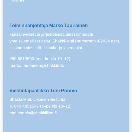
Helsinki
Toiminnanjohtaja Marko Tauriainen
kansainväliset ja järjestöasiat, sidosryhmät ja
yhteiskunnalliset asiat, Shakki-lehti (numeroon 4/2024 asti),
sisäinen viestintä, kilpailu- ja jäsenasiat.
050 5813500 (ma–ke klo 10–12)
marko.tauriainen@shakkiliitto.fi
Viestintäpäällikkö Toni Pönniö
Shakki-lehti, ulkoinen viestintä.
p. 040 4851547 (ti–pe klo 10–12)
toni.ponnio@shakkiliitto.fi