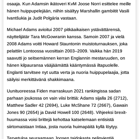
osaaja. Kun Adamsin ikätoveri KvM Joose Norri esittelee meille
hänen huippupelejään, niihin sisältyy Marshallin gambiitit Vasili
Ivantšukia ja Judit Polgária vastaan.
Michael Adams avioitui 2007 pitkäaikaisen ystävättärensä,
näyttelijätär Tara McGowranin kanssa. Samoin 2007 ja vielä
2008 Adams voitti Howard Stauntonin muistoturnauksen, joka
pelattiin Lontoossa vuosittain 2003–2009. Vaikka hän 2019
saavutti jo seitsemännen kerran Englannin mestaruuden, on
hänen kilpauransa vääjäämättä kääntymässä iltapuolelle.
Englanti tarvitsee nyt uutta verta ja nuoria huippupelaajia, jotta
säilyisi merkittävänä shakkimaana.
Uunituoreessa Fiden marraskuun 2021 rankingissa sadan
parhaan joukossa on vain viisi brittiä: Adams sijalla 26 (2712),
Matthew Sadler 42 (2694), Luke McShane 72 (2667), Gawain
Jones 90 (2654) ja David Howell 100 (2648). Vihjeeksi brexit-
huumassa voisi brittejä kehottaa katselemaan entisistä
siirtomaistaan Intiaa, josta nuoria huimapäitä kyllä löytyy.
Tervetuloa seuraamaan Joosen taidokasta pelinvientiä