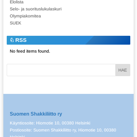
Elolista
Selo- ja suorituslukulaskuri
Olympiakomitea
SUEK
RSS
No feed items found.
Suomen Shakkiliitto ry
Käyntiosoite: Hiomotie 10, 00380 Helsinki
Postiosoite: Suomen Shakkiliitto ry, Hiomotie 10, 00380