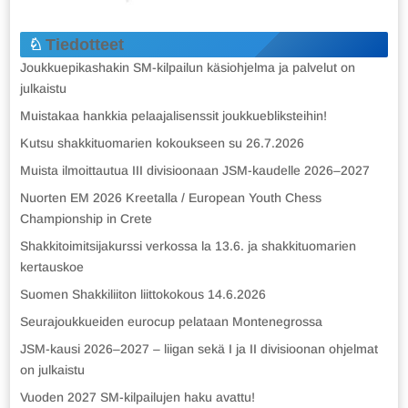
Tiedotteet
Joukkuepikashakin SM-kilpailun käsiohjelma ja palvelut on
julkaistu
Muistakaa hankkia pelaajalisenssit joukkuebliksteihin!
Kutsu shakkituomarien kokoukseen su 26.7.2026
Muista ilmoittautua III divisioonaan JSM-kaudelle 2026–2027
Nuorten EM 2026 Kreetalla / European Youth Chess
Championship in Crete
Shakkitoimitsijakurssi verkossa la 13.6. ja shakkituomarien
kertauskoe
Suomen Shakkiliiton liittokokous 14.6.2026
Seurajoukkueiden eurocup pelataan Montenegrossa
JSM-kausi 2026–2027 – liigan sekä I ja II divisioonan ohjelmat
on julkaistu
Vuoden 2027 SM-kilpailujen haku avattu!