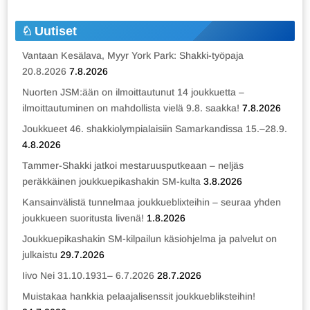
Uutiset
Vantaan Kesälava, Myyr York Park: Shakki-työpaja
20.8.2026
7.8.2026
Nuorten JSM:ään on ilmoittautunut 14 joukkuetta –
ilmoittautuminen on mahdollista vielä 9.8. saakka!
7.8.2026
Joukkueet 46. shakkiolympialaisiin Samarkandissa 15.–28.9.
4.8.2026
Tammer-Shakki jatkoi mestaruusputkeaan – neljäs
peräkkäinen joukkuepikashakin SM-kulta
3.8.2026
Kansainvälistä tunnelmaa joukkueblixteihin – seuraa yhden
joukkueen suoritusta livenä!
1.8.2026
Joukkuepikashakin SM-kilpailun käsiohjelma ja palvelut on
julkaistu
29.7.2026
Iivo Nei 31.10.1931– 6.7.2026
28.7.2026
Muistakaa hankkia pelaajalisenssit joukkuebliksteihin!