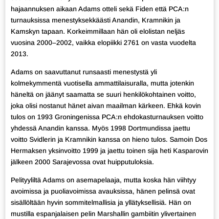
hajaannuksen aikaan Adams otteli sekä Fiden että PCA:n
turnauksissa menestyksekkäästi Anandin, Kramnikin ja
Kamskyn tapaan. Korkeimmillaan hän oli elolistan neljäs
vuosina 2000–2002, vaikka elopiikki 2761 on vasta vuodelta
2013.
Adams on saavuttanut runsaasti menestystä yli
kolmekymmentä vuotisella ammattilaisuralla, mutta jotenkin
häneltä on jäänyt saamatta se suuri henkilökohtainen voitto,
joka olisi nostanut hänet aivan maailman kärkeen. Ehkä kovin
tulos on 1993 Groningenissa PCA:n ehdokasturnauksen voitto
yhdessä Anandin kanssa. Myös 1998 Dortmundissa jaettu
voitto Svidlerin ja Kramnikin kanssa on hieno tulos. Samoin Dos
Hermaksen yksinvoitto 1999 ja jaettu toinen sija heti Kasparovin
jälkeen 2000 Sarajevossa ovat huipputuloksia.
Pelityyliltä Adams on asemapelaaja, mutta koska hän viihtyy
avoimissa ja puoliavoimissa avauksissa, hänen pelinsä ovat
sisällöltään hyvin sommitelmallisia ja yllätyksellisiä. Hän on
mustilla espanjalaisen pelin Marshallin gambiitin ylivertainen