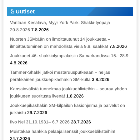
Uutiset
Vantaan Kesälava, Myyr York Park: Shakki-työpaja
20.8.2026
7.8.2026
Nuorten JSM:ään on ilmoittautunut 14 joukkuetta –
ilmoittautuminen on mahdollista vielä 9.8. saakka!
7.8.2026
Joukkueet 46. shakkiolympialaisiin Samarkandissa 15.–28.9.
4.8.2026
Tammer-Shakki jatkoi mestaruusputkeaan – neljäs
peräkkäinen joukkuepikashakin SM-kulta
3.8.2026
Kansainvälistä tunnelmaa joukkueblixteihin – seuraa yhden
joukkueen suoritusta livenä!
1.8.2026
Joukkuepikashakin SM-kilpailun käsiohjelma ja palvelut on
julkaistu
29.7.2026
Iivo Nei 31.10.1931– 6.7.2026
28.7.2026
Muistakaa hankkia pelaajalisenssit joukkuebliksteihin!
24.7.2026