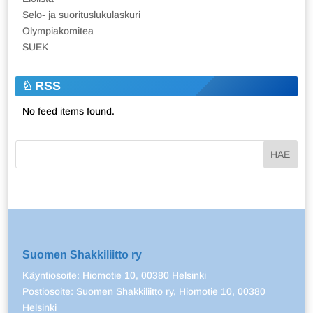
Selo- ja suorituslukulaskuri
Olympiakomitea
SUEK
RSS
No feed items found.
Suomen Shakkiliitto ry
Käyntiosoite: Hiomotie 10, 00380 Helsinki
Postiosoite: Suomen Shakkiliitto ry, Hiomotie 10, 00380
Helsinki