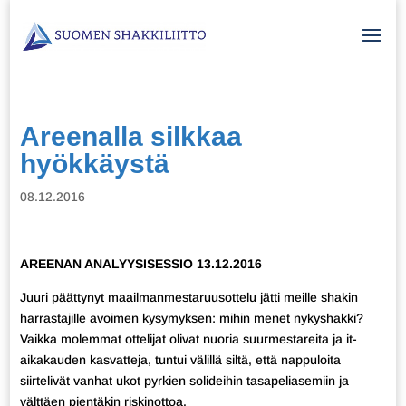
Areenalla silkkaa
hyökkäystä
08.12.2016
AREENAN ANALYYSISESSIO 13.12.2016
Juuri päättynyt maailmanmestaruusottelu jätti meille shakin
harrastajille avoimen kysymyksen: mihin menet nykyshakki?
Vaikka molemmat ottelijat olivat nuoria suurmestareita ja it-
aikakauden kasvatteja, tuntui välillä siltä, että nappuloita
siirtelivät vanhat ukot pyrkien solideihin tasapeliasemiin ja
välttäen pientäkin riskinottoa.