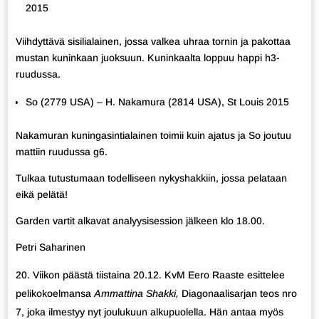
2015
Viihdyttävä sisilialainen, jossa valkea uhraa tornin ja pakottaa
mustan kuninkaan juoksuun. Kuninkaalta loppuu happi h3-
ruudussa.
So (2779 USA) – H. Nakamura (2814 USA), St Louis 2015
Nakamuran kuningasintialainen toimii kuin ajatus ja So joutuu
mattiin ruudussa g6.
Tulkaa tutustumaan todelliseen nykyshakkiin, jossa pelataan
eikä pelätä!
Garden vartit alkavat analyysisession jälkeen klo 18.00.
Petri Saharinen
Viikon päästä tiistaina 20.12. KvM Eero Raaste esittelee
pelikokoelmansa
Ammattina Shakki,
Diagonaalisarjan teos nro
7, joka ilmestyy nyt joulukuun alkupuolella. Hän antaa myös