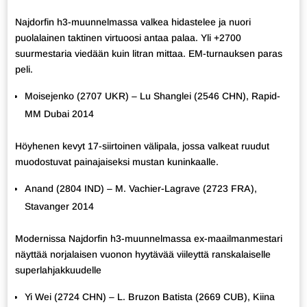
Najdorfin h3-muunnelmassa valkea hidastelee ja nuori
puolalainen taktinen virtuoosi antaa palaa. Yli +2700
suurmestaria viedään kuin litran mittaa. EM-turnauksen paras
peli.
Moisejenko (2707 UKR) – Lu Shanglei (2546 CHN), Rapid-
MM Dubai 2014
Höyhenen kevyt 17-siirtoinen välipala, jossa valkeat ruudut
muodostuvat painajaiseksi mustan kuninkaalle.
Anand (2804 IND) – M. Vachier-Lagrave (2723 FRA),
Stavanger 2014
Modernissa Najdorfin h3-muunnelmassa ex-maailmanmestari
näyttää norjalaisen vuonon hyytävää viileyttä ranskalaiselle
superlahjakkuudelle
Yi Wei (2724 CHN) – L. Bruzon Batista (2669 CUB), Kiina