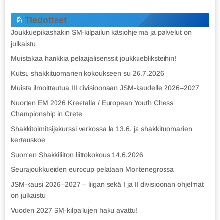
Tiedotteet
Joukkuepikashakin SM-kilpailun käsiohjelma ja palvelut on
julkaistu
Muistakaa hankkia pelaajalisenssit joukkuebliksteihin!
Kutsu shakkituomarien kokoukseen su 26.7.2026
Muista ilmoittautua III divisioonaan JSM-kaudelle 2026–2027
Nuorten EM 2026 Kreetalla / European Youth Chess
Championship in Crete
Shakkitoimitsijakurssi verkossa la 13.6. ja shakkituomarien
kertauskoe
Suomen Shakkiliiton liittokokous 14.6.2026
Seurajoukkueiden eurocup pelataan Montenegrossa
JSM-kausi 2026–2027 – liigan sekä I ja II divisioonan ohjelmat
on julkaistu
Vuoden 2027 SM-kilpailujen haku avattu!