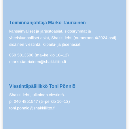
Toiminnanjohtaja Marko Tauriainen
kansainväliset ja järjestöasiat, sidosryhmät ja
yhteiskunnalliset asiat, Shakki-lehti (numeroon 4/2024 asti),
sisäinen viestintä, kilpailu- ja jäsenasiat.
050 5813500 (ma–ke klo 10–12)
marko.tauriainen@shakkiliitto.fi
Viestintäpäällikkö Toni Pönniö
Shakki-lehti, ulkoinen viestintä.
p. 040 4851547 (ti–pe klo 10–12)
toni.ponnio@shakkiliitto.fi