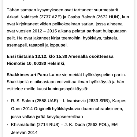
Tähän samaan kysymykseen ovat tarttuneet suurmestarit
Arkadi Naiditsch (2737 AZE) ja Csaba Balogh (2672 HUN), kun
ovat kirjoittaneet viiden pelikokoelman sarjan, jossa aiheena
ovat vuosien 2012 – 2015 aikana pelatut parhaat huipputason
pelit. He ovat jakaneet kirjat teemoihin: hyökkäys, taistelu,
asemapeli, tasapeli ja loppupeli.
Ensi tiistaina 13.12. klo 15.30 Areenalla osoitteessa
Hiomotie 10, 00380 Helsinki
,
Shakkimestari Panu Laine
vie meidät hyökkäyspelien pariin.
Shakkipeliä ei oikeastaan voi voittaa ilman hyökkäystä ja hän
esittelee meille kuusi kuningashyökkäystä:
R. S. Salem (2558 UAE) – I. Ivanisevic (2633 SRB), Karpes
Open 2014 Originelli hyökkäyskuvio daaminuhrauksineen,
jossa valkea jyrää kevytupseereillaan
Khismatuillin (2714 RUS) – J. K. Duda (2563 POL), EM
Jerevan 2014