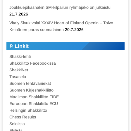
Joukkuepikashakin SM-kilpailun ryhmäjako on julkaistu
21.7.2026
Vitaly Sivuk voitti XXXIV Heart of Finland Openin – Toivo
Keinänen paras suomalainen
20.7.2026
Linkit
Shakki-lehti
Shakkiliitto Facebookissa
ShakkiNet
Tasaselo
Suomen tehtäväniekat
Suomen Kirjeshakkiliitto
Maailman Shakkiliitto FIDE
Euroopan Shakkiliitto ECU
Helsingin Shakkiliitto
Chess Results
Selolista
Elolista