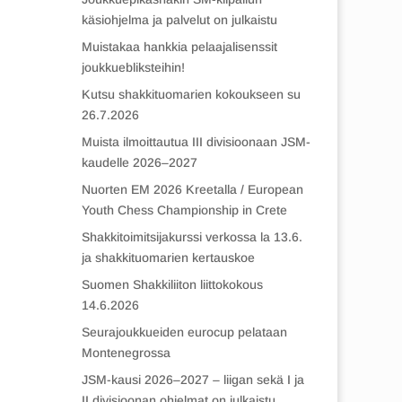
käsiohjelma ja palvelut on julkaistu
Muistakaa hankkia pelaajalisenssit
joukkuebliksteihin!
Kutsu shakkituomarien kokoukseen su
26.7.2026
Muista ilmoittautua III divisioonaan JSM-
kaudelle 2026–2027
Nuorten EM 2026 Kreetalla / European
Youth Chess Championship in Crete
Shakkitoimitsijakurssi verkossa la 13.6.
ja shakkituomarien kertauskoe
Suomen Shakkiliiton liittokokous
14.6.2026
Seurajoukkueiden eurocup pelataan
Montenegrossa
JSM-kausi 2026–2027 – liigan sekä I ja
II divisioonan ohjelmat on julkaistu