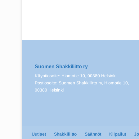
Suomen Shakkiliitto ry
Käyntiosoite: Hiomotie 10, 00380 Helsinki
Postiosoite: Suomen Shakkiliitto ry, Hiomotie 10,
00380 Helsinki
Uutiset
Shakkiliitto
Säännöt
Kilpailut
J