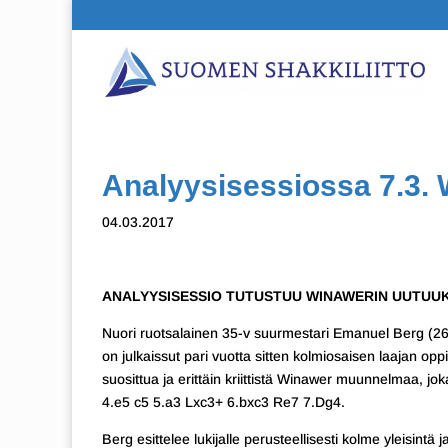
Analyysisessiossa 7.3.
04.03.2017
ANALYYSISESSIO TUTUSTUU WINAWERIN UUTUUKSI
Nuori ruotsalainen 35-v suurmestari Emanuel Berg (26
on julkaissut pari vuotta sitten kolmiosaisen laajan opp
suosittua ja erittäin kriittistä Winawer muunnelmaa, jo
4.e5 c5 5.a3 Lxc3+ 6.bxc3 Re7 7.Dg4.
Berg esittelee lukijalle perusteellisesti kolme yleisint