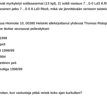
ävät myrkytetyt sotilasasemat (13 kpl), 2) solidi vastaus 7…0-0 Ld3 8.f5
lassinen jatko 7…0-0 8.Ld3 Rbc6, mikä vie jännittävään veriseen taistel
eessa Hiomotie 10, 00380 Helsinki allekirjoittanut yhdessä Thomas Ristoj
e lävitse seuraavat peliesitykset:
 1998
peli
t 1998/99
1994
ttinen peli
sliiga 1998/99
itan, kun vastustaja pitää veistä koko ajan kurkullani?