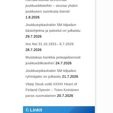
joukkueblixteihin – seuraa yhden
joukkueen suoritusta livenä!
1.8.2026
Joukkuepikashakin SM-kilpailun
käsiohjelma ja palvelut on julkaistu
29.7.2026
Iivo Nei 31.10.1931– 6.7.2026
28.7.2026
Muistakaa hankkia pelaajalisenssit
joukkuebliksteihin!
24.7.2026
Joukkuepikashakin SM-kilpailun
ryhmäjako on julkaistu
21.7.2026
Vitaly Sivuk voitti XXXIV Heart of
Finland Openin – Toivo Keinänen
paras suomalainen
20.7.2026
Linkit