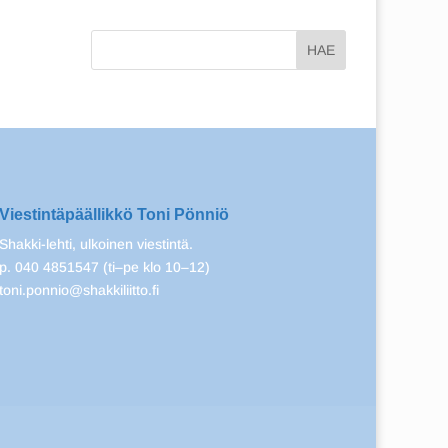
Viestintäpäällikkö Toni Pönniö
Shakki-lehti, ulkoinen viestintä.
p. 040 4851547 (ti–pe klo 10–12)
toni.ponnio@shakkiliitto.fi