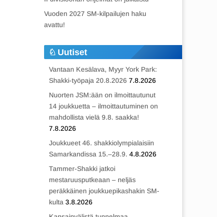
Vuoden 2027 SM-kilpailujen haku
avattu!
Uutiset
Vantaan Kesälava, Myyr York Park:
Shakki-työpaja 20.8.2026
7.8.2026
Nuorten JSM:ään on ilmoittautunut
14 joukkuetta – ilmoittautuminen on
mahdollista vielä 9.8. saakka!
7.8.2026
Joukkueet 46. shakkiolympialaisiin
Samarkandissa 15.–28.9.
4.8.2026
Tammer-Shakki jatkoi
mestaruusputkeaan – neljäs
peräkkäinen joukkuepikashakin SM-
kulta
3.8.2026
Kansainvälistä tunnelmaa