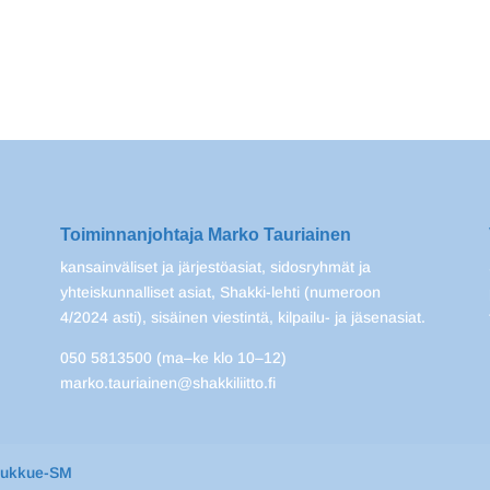
Toiminnanjohtaja Marko Tauriainen
kansainväliset ja järjestöasiat, sidosryhmät ja
yhteiskunnalliset asiat, Shakki-lehti (numeroon
4/2024 asti), sisäinen viestintä, kilpailu- ja jäsenasiat.
050 5813500 (ma–ke klo 10–12)
marko.tauriainen@shakkiliitto.fi
oukkue-SM