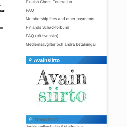
Finnish Chess Federation
,
FAQ
uun
Membership fees and other payments
Finlands Schackförbund
an
FAQ (på svenska)
Medlemsavgifter och andra betalningar
Avainsiirto
Tiedotteet
Joukkuepikashakin SM-kilpailun