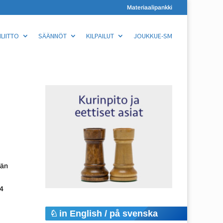
Materiaalipankki
LIITTO
SÄÄNNÖT
KILPAILUT
JOUKKUE-SM
Hän
b4
in English / på svenska