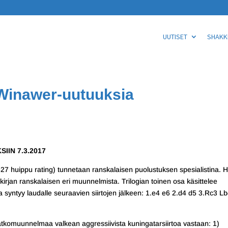
UUTISET
SHAKKI
 Winawer-uutuuksia
IN 7.3.2017
27 huippu rating) tunnetaan ranskalaisen puolustuksen spesialistina. 
ikirjan ranskalaisen eri muunnelmista. Trilogian toinen osa käsittelee
ka syntyy laudalle seuraavien siirtojen jälkeen: 1.e4 e6 2.d4 d5 3.Rc3 L
ä jatkomuunnelmaa valkean aggressiivista kuningatarsiirtoa vastaan: 1)