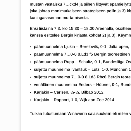
mustan vastaisku 7…cxd4 ja siihen liittyvät epämiellytt
joka johtaa monimutkaiseen strategiseen peliin ja 3) k
kuningasaseman murtamisesta.
Ensi tiistaina 7.3. klo 15.30 – 18.00 Areenalla, osoitt
kanssa esittelee Bergin kirjasta kohdat 2) ja 3). Käymm
päämuunnelma Ljukin – Berelovitš, 0-1, Jalta open,
päämuunnelma 7…0-0 8.Ld3 f5 Bergin teoreettinen 
päämuunnelma Rupp – Schultz, 0-1, Bundesliiga Os
suljettu muunnelma Ivantšuk – Lutz. 1-0, München 
suljettu muunnelma 7…0-0 8.Ld3 Rbc6 Bergin teoree
venäläinen muunnelma Enders – Hübner, 0-1, Bunde
Karjakin – Carlsen, ½-½, Bilbao 2012
Karjakin – Rapport, 1-0, Wijk aan Zee 2014
Tulkaa tutustumaan Winawerin salaisuuksiin eli miten vo