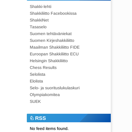
Shakki-lehti
Shakkiliitto Facebookissa
ShakkiNet
Tasaselo
Suomen tehtäväniekat
Suomen Kirjeshakkiliitto
Maailman Shakkiliitto FIDE
Euroopan Shakkiliitto ECU
Helsingin Shakkiliitto
Chess Results
Selolista
Elolista
Selo- ja suorituslukulaskuri
Olympiakomitea
SUEK
RSS
No feed items found.