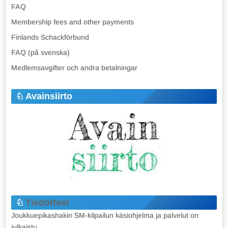
FAQ
Membership fees and other payments
Finlands Schackförbund
FAQ (på svenska)
Medlemsavgifter och andra betalningar
Avainsiirto
Tiedotteet
Joukkuepikashakin SM-kilpailun käsiohjelma ja palvelut on
julkaistu