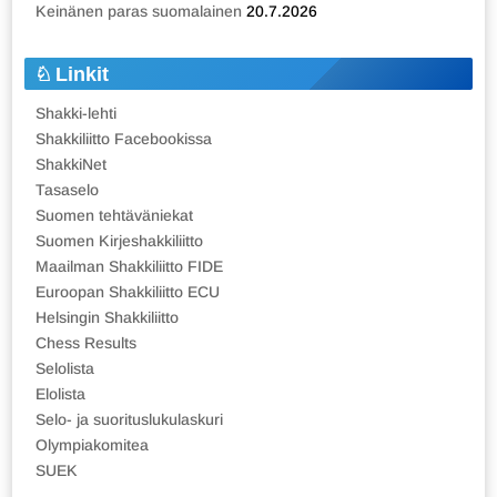
Keinänen paras suomalainen
20.7.2026
Linkit
Shakki-lehti
Shakkiliitto Facebookissa
ShakkiNet
Tasaselo
Suomen tehtäväniekat
Suomen Kirjeshakkiliitto
Maailman Shakkiliitto FIDE
Euroopan Shakkiliitto ECU
Helsingin Shakkiliitto
Chess Results
Selolista
Elolista
Selo- ja suorituslukulaskuri
Olympiakomitea
SUEK