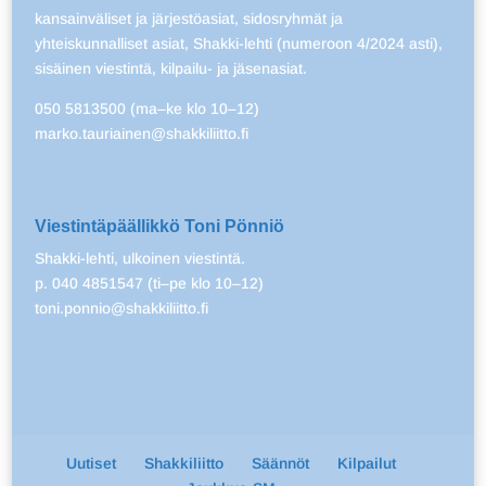
kansainväliset ja järjestöasiat, sidosryhmät ja
yhteiskunnalliset asiat, Shakki-lehti (numeroon 4/2024 asti),
sisäinen viestintä, kilpailu- ja jäsenasiat.
050 5813500 (ma–ke klo 10–12)
marko.tauriainen@shakkiliitto.fi
Viestintäpäällikkö Toni Pönniö
Shakki-lehti, ulkoinen viestintä.
p. 040 4851547 (ti–pe klo 10–12)
toni.ponnio@shakkiliitto.fi
Uutiset
Shakkiliitto
Säännöt
Kilpailut