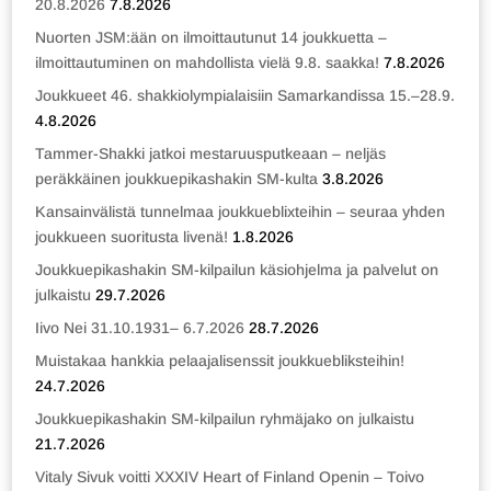
20.8.2026
7.8.2026
Nuorten JSM:ään on ilmoittautunut 14 joukkuetta –
ilmoittautuminen on mahdollista vielä 9.8. saakka!
7.8.2026
Joukkueet 46. shakkiolympialaisiin Samarkandissa 15.–28.9.
4.8.2026
Tammer-Shakki jatkoi mestaruusputkeaan – neljäs
peräkkäinen joukkuepikashakin SM-kulta
3.8.2026
Kansainvälistä tunnelmaa joukkueblixteihin – seuraa yhden
joukkueen suoritusta livenä!
1.8.2026
Joukkuepikashakin SM-kilpailun käsiohjelma ja palvelut on
julkaistu
29.7.2026
Iivo Nei 31.10.1931– 6.7.2026
28.7.2026
Muistakaa hankkia pelaajalisenssit joukkuebliksteihin!
24.7.2026
Joukkuepikashakin SM-kilpailun ryhmäjako on julkaistu
21.7.2026
Vitaly Sivuk voitti XXXIV Heart of Finland Openin – Toivo