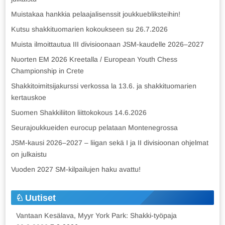
Muistakaa hankkia pelaajalisenssit joukkuebliksteihin!
Kutsu shakkituomarien kokoukseen su 26.7.2026
Muista ilmoittautua III divisioonaan JSM-kaudelle 2026–2027
Nuorten EM 2026 Kreetalla / European Youth Chess
Championship in Crete
Shakkitoimitsijakurssi verkossa la 13.6. ja shakkituomarien
kertauskoe
Suomen Shakkiliiton liittokokous 14.6.2026
Seurajoukkueiden eurocup pelataan Montenegrossa
JSM-kausi 2026–2027 – liigan sekä I ja II divisioonan ohjelmat
on julkaistu
Vuoden 2027 SM-kilpailujen haku avattu!
Uutiset
Vantaan Kesälava, Myyr York Park: Shakki-työpaja