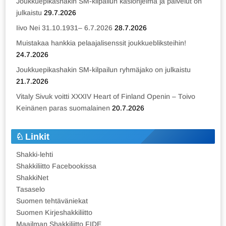
Joukkuepikashakin SM-kilpailun käsiohjelma ja palvelut on
julkaistu
29.7.2026
Iivo Nei 31.10.1931– 6.7.2026
28.7.2026
Muistakaa hankkia pelaajalisenssit joukkuebliksteihin!
24.7.2026
Joukkuepikashakin SM-kilpailun ryhmäjako on julkaistu
21.7.2026
Vitaly Sivuk voitti XXXIV Heart of Finland Openin – Toivo
Keinänen paras suomalainen
20.7.2026
Linkit
Shakki-lehti
Shakkiliitto Facebookissa
ShakkiNet
Tasaselo
Suomen tehtäväniekat
Suomen Kirjeshakkiliitto
Maailman Shakkiliitto FIDE