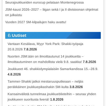
Seurajoukkueiden eurocup pelataan Montenegrossa
JSM-kausi 2026–2027 – liigan sekä I ja II divisioonan ohjelmat
on julkaistu
Vuoden 2027 SM-kilpailujen haku avattu!
Uutiset
Vantaan Kesälava, Myyr York Park: Shakki-työpaja
20.8.2026
7.8.2026
Nuorten JSM:ään on ilmoittautunut 14 joukkuetta –
ilmoittautuminen on mahdollista vielä 9.8. saakka!
7.8.2026
Joukkueet 46. shakkiolympialaisiin Samarkandissa 15.–28.9.
4.8.2026
Tammer-Shakki jatkoi mestaruusputkeaan – neljäs
peräkkäinen joukkuepikashakin SM-kulta
3.8.2026
Kansainvälistä tunnelmaa joukkueblixteihin – seuraa yhden
joukkueen suoritusta livenä!
1.8.2026