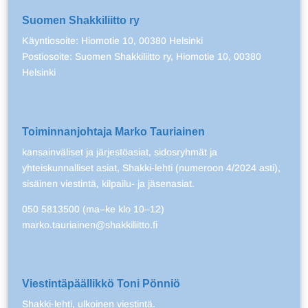
Suomen Shakkiliitto ry
Käyntiosoite: Hiomotie 10, 00380 Helsinki
Postiosoite: Suomen Shakkiliitto ry, Hiomotie 10, 00380
Helsinki
Toiminnanjohtaja Marko Tauriainen
kansainväliset ja järjestöasiat, sidosryhmät ja
yhteiskunnalliset asiat, Shakki-lehti (numeroon 4/2024 asti),
sisäinen viestintä, kilpailu- ja jäsenasiat.
050 5813500 (ma–ke klo 10–12)
marko.tauriainen@shakkiliitto.fi
Viestintäpäällikkö Toni Pönniö
Shakki-lehti, ulkoinen viestintä.