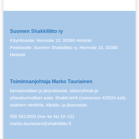
Suomen Shakkiliitto ry
Käyntiosoite: Hiomotie 10, 00380 Helsinki
Postiosoite: Suomen Shakkiliitto ry, Hiomotie 10, 00380
Helsinki
Toiminnanjohtaja Marko Tauriainen
kansainväliset ja järjestöasiat, sidosryhmät ja
yhteiskunnalliset asiat, Shakki-lehti (numeroon 4/2024 asti),
sisäinen viestintä, kilpailu- ja jäsenasiat.
050 5813500 (ma–ke klo 10–12)
marko.tauriainen@shakkiliitto.fi