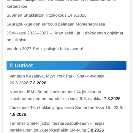
kertauskoe
Suomen Shakkiliiton liittokokous 14.6.2026
Seurajoukkueiden eurocup pelataan Montenegrossa
JSM-kausi 2026–2027 – liigan sekä I ja II divisioonan ohjelmat
on julkaistu
Vuoden 2027 SM-kilpailujen haku avattu!
Uutiset
Vantaan Kesälava, Myyr York Park: Shakki-työpaja
20.8.2026
7.8.2026
Nuorten JSM:ään on ilmoittautunut 14 joukkuetta –
ilmoittautuminen on mahdollista vielä 9.8. saakka!
7.8.2026
Joukkueet 46. shakkiolympialaisiin Samarkandissa 15.–28.9.
4.8.2026
Tammer-Shakki jatkoi mestaruusputkeaan – neljäs
peräkkäinen joukkuepikashakin SM-kulta
3.8.2026