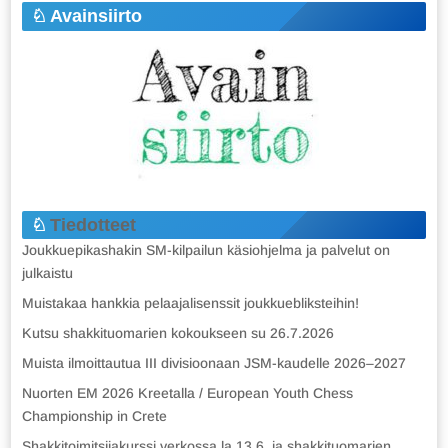
Avainsiirto
Tiedotteet
Joukkuepikashakin SM-kilpailun käsiohjelma ja palvelut on
julkaistu
Muistakaa hankkia pelaajalisenssit joukkuebliksteihin!
Kutsu shakkituomarien kokoukseen su 26.7.2026
Muista ilmoittautua III divisioonaan JSM-kaudelle 2026–2027
Nuorten EM 2026 Kreetalla / European Youth Chess
Championship in Crete
Shakkitoimitsijakurssi verkossa la 13.6. ja shakkituomarien