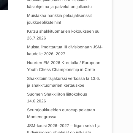
käsiohjelma ja palvelut on julkaistu
Muistakaa hankkia pelaajalisenssit
joukkuebliksteihin!
Kutsu shakkituomarien kokoukseen su
26.7.2026
Muista ilmoittautua III divisioonaan JSM-
kaudelle 2026–2027
Nuorten EM 2026 Kreetalla / European
Youth Chess Championship in Crete
Shakkitoimitsijakurssi verkossa la 13.6.
ja shakkituomarien kertauskoe
Suomen Shakkiliiton liittokokous
14.6.2026
Seurajoukkueiden eurocup pelataan
Montenegrossa
JSM-kausi 2026–2027 – liigan sekä I ja
II divisioonan ohjelmat on julkaistu