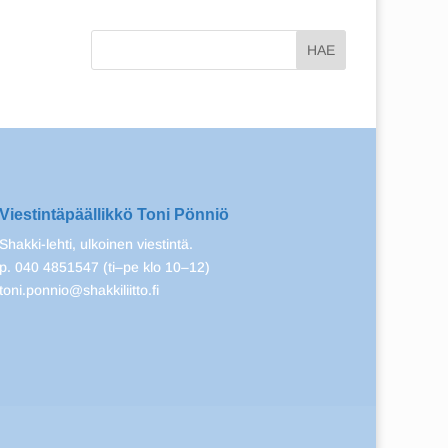
Viestintäpäällikkö Toni Pönniö
Shakki-lehti, ulkoinen viestintä.
p. 040 4851547 (ti–pe klo 10–12)
toni.ponnio@shakkiliitto.fi