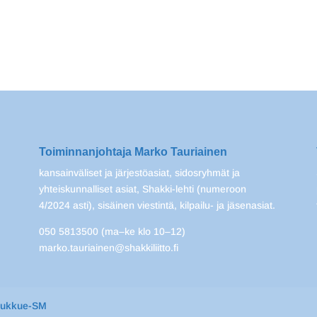
Toiminnanjohtaja Marko Tauriainen
kansainväliset ja järjestöasiat, sidosryhmät ja
yhteiskunnalliset asiat, Shakki-lehti (numeroon
4/2024 asti), sisäinen viestintä, kilpailu- ja jäsenasiat.
050 5813500 (ma–ke klo 10–12)
marko.tauriainen@shakkiliitto.fi
oukkue-SM