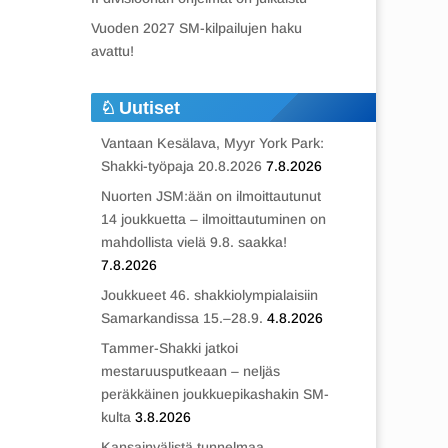
Vuoden 2027 SM-kilpailujen haku
avattu!
Uutiset
Vantaan Kesälava, Myyr York Park:
Shakki-työpaja 20.8.2026
7.8.2026
Nuorten JSM:ään on ilmoittautunut
14 joukkuetta – ilmoittautuminen on
mahdollista vielä 9.8. saakka!
7.8.2026
Joukkueet 46. shakkiolympialaisiin
Samarkandissa 15.–28.9.
4.8.2026
Tammer-Shakki jatkoi
mestaruusputkeaan – neljäs
peräkkäinen joukkuepikashakin SM-
kulta
3.8.2026
Kansainvälistä tunnelmaa