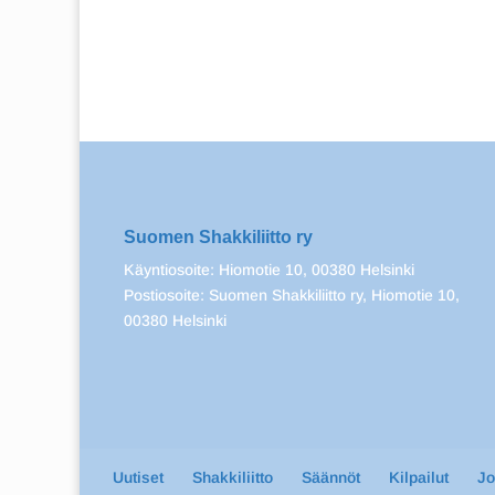
Suomen Shakkiliitto ry
Käyntiosoite: Hiomotie 10, 00380 Helsinki
Postiosoite: Suomen Shakkiliitto ry, Hiomotie 10,
00380 Helsinki
Uutiset
Shakkiliitto
Säännöt
Kilpailut
J