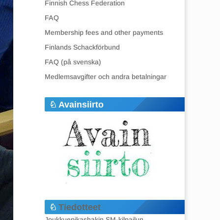
Finnish Chess Federation
FAQ
Membership fees and other payments
Finlands Schackförbund
FAQ (på svenska)
Medlemsavgifter och andra betalningar
Avainsiirto
Tiedotteet
Joukkuepikashakin SM-kilpailun