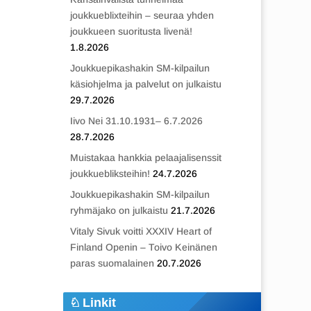
joukkueblixteihin – seuraa yhden
joukkueen suoritusta livenä!
1.8.2026
Joukkuepikashakin SM-kilpailun
käsiohjelma ja palvelut on julkaistu
29.7.2026
Iivo Nei 31.10.1931– 6.7.2026
28.7.2026
Muistakaa hankkia pelaajalisenssit
joukkuebliksteihin!
24.7.2026
Joukkuepikashakin SM-kilpailun
ryhmäjako on julkaistu
21.7.2026
Vitaly Sivuk voitti XXXIV Heart of
Finland Openin – Toivo Keinänen
paras suomalainen
20.7.2026
Linkit