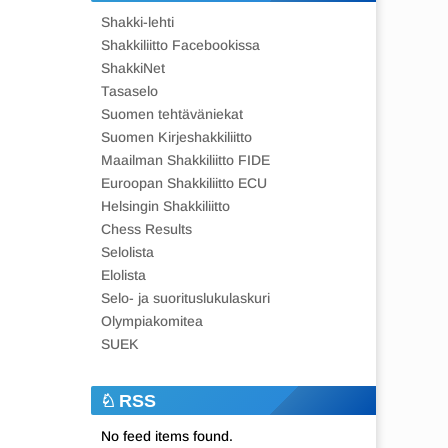
Shakki-lehti
Shakkiliitto Facebookissa
ShakkiNet
Tasaselo
Suomen tehtäväniekat
Suomen Kirjeshakkiliitto
Maailman Shakkiliitto FIDE
Euroopan Shakkiliitto ECU
Helsingin Shakkiliitto
Chess Results
Selolista
Elolista
Selo- ja suorituslukulaskuri
Olympiakomitea
SUEK
RSS
No feed items found.