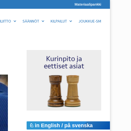
Materiaalipankki
LIITTO
SÄÄNNÖT
KILPAILUT
JOUKKUE-SM
in English / på svenska