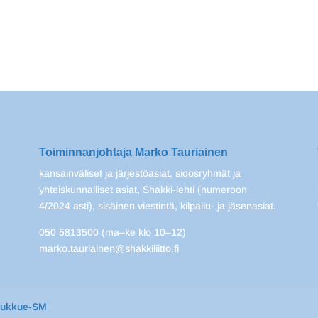
Toiminnanjohtaja Marko Tauriainen
kansainväliset ja järjestöasiat, sidosryhmät ja
yhteiskunnalliset asiat, Shakki-lehti (numeroon
4/2024 asti), sisäinen viestintä, kilpailu- ja jäsenasiat.
050 5813500 (ma–ke klo 10–12)
marko.tauriainen@shakkiliitto.fi
oukkue-SM