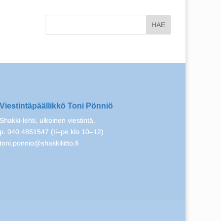
Viestintäpäällikkö Toni Pönniö
Shakki-lehti, ulkoinen viestintä.
p. 040 4851547 (ti–pe klo 10–12)
toni.ponnio@shakkiliitto.fi