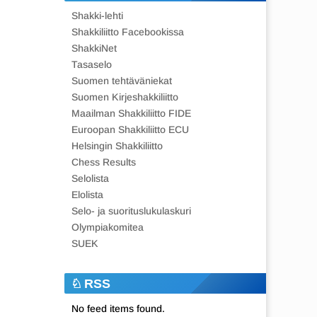
Shakki-lehti
Shakkiliitto Facebookissa
ShakkiNet
Tasaselo
Suomen tehtäväniekat
Suomen Kirjeshakkiliitto
Maailman Shakkiliitto FIDE
Euroopan Shakkiliitto ECU
Helsingin Shakkiliitto
Chess Results
Selolista
Elolista
Selo- ja suorituslukulaskuri
Olympiakomitea
SUEK
RSS
No feed items found.