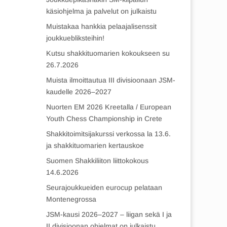
käsiohjelma ja palvelut on julkaistu
Muistakaa hankkia pelaajalisenssit
joukkuebliksteihin!
Kutsu shakkituomarien kokoukseen su
26.7.2026
Muista ilmoittautua III divisioonaan JSM-
kaudelle 2026–2027
Nuorten EM 2026 Kreetalla / European
Youth Chess Championship in Crete
Shakkitoimitsijakurssi verkossa la 13.6.
ja shakkituomarien kertauskoe
Suomen Shakkiliiton liittokokous
14.6.2026
Seurajoukkueiden eurocup pelataan
Montenegrossa
JSM-kausi 2026–2027 – liigan sekä I ja
II divisioonan ohjelmat on julkaistu