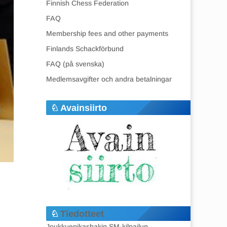
Finnish Chess Federation
FAQ
Membership fees and other payments
Finlands Schackförbund
FAQ (på svenska)
Medlemsavgifter och andra betalningar
Avainsiirto
Tiedotteet
Joukkuepikashakin SM-kilpailun