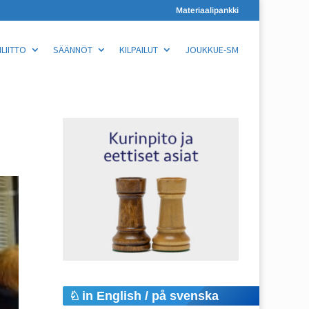
Materiaalipankki
LIITTO
SÄÄNNÖT
KILPAILUT
JOUKKUE-SM
in English / på svenska