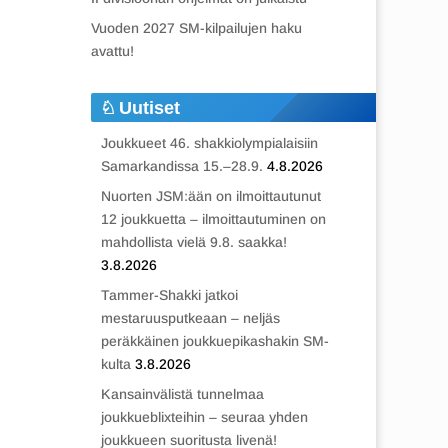
Vuoden 2027 SM-kilpailujen haku
avattu!
Uutiset
Joukkueet 46. shakkiolympialaisiin
Samarkandissa 15.–28.9.
4.8.2026
Nuorten JSM:ään on ilmoittautunut
12 joukkuetta – ilmoittautuminen on
mahdollista vielä 9.8. saakka!
3.8.2026
Tammer-Shakki jatkoi
mestaruusputkeaan – neljäs
peräkkäinen joukkuepikashakin SM-
kulta
3.8.2026
Kansainvälistä tunnelmaa
joukkueblixteihin – seuraa yhden
joukkueen suoritusta livenä!