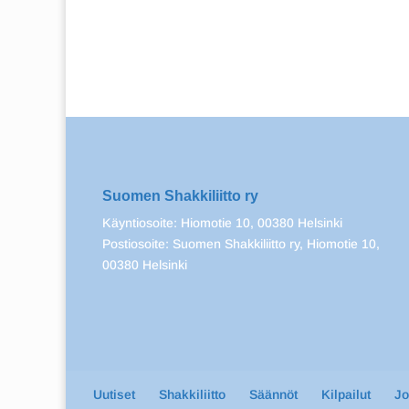
Suomen Shakkiliitto ry
Käyntiosoite: Hiomotie 10, 00380 Helsinki
Postiosoite: Suomen Shakkiliitto ry, Hiomotie 10,
00380 Helsinki
Uutiset
Shakkiliitto
Säännöt
Kilpailut
J