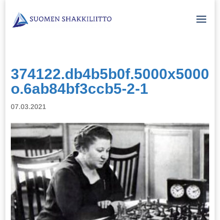
374122.db4b5b0f.5000x5000
o.6ab84bf3ccb5-2-1
07.03.2021