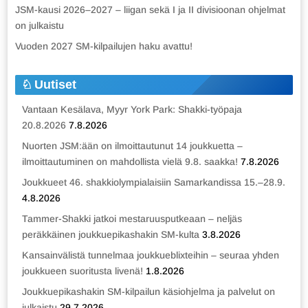
JSM-kausi 2026–2027 – liigan sekä I ja II divisioonan ohjelmat
on julkaistu
Vuoden 2027 SM-kilpailujen haku avattu!
Uutiset
Vantaan Kesälava, Myyr York Park: Shakki-työpaja
20.8.2026
7.8.2026
Nuorten JSM:ään on ilmoittautunut 14 joukkuetta –
ilmoittautuminen on mahdollista vielä 9.8. saakka!
7.8.2026
Joukkueet 46. shakkiolympialaisiin Samarkandissa 15.–28.9.
4.8.2026
Tammer-Shakki jatkoi mestaruusputkeaan – neljäs
peräkkäinen joukkuepikashakin SM-kulta
3.8.2026
Kansainvälistä tunnelmaa joukkueblixteihin – seuraa yhden
joukkueen suoritusta livenä!
1.8.2026
Joukkuepikashakin SM-kilpailun käsiohjelma ja palvelut on
julkaistu
29.7.2026