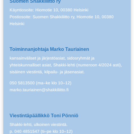
Suomen Shakkiliitto ry
Käyntiosoite: Hiomotie 10, 00380 Helsinki
Postiosoite: Suomen Shakkiliitto ry, Hiomotie 10, 00380
Helsinki
Toiminnanjohtaja Marko Tauriainen
kansainväliset ja järjestöasiat, sidosryhmät ja
yhteiskunnalliset asiat, Shakki-lehti (numeroon 4/2024 asti),
sisäinen viestintä, kilpailu- ja jäsenasiat.
050 5813500 (ma–ke klo 10–12)
marko.tauriainen@shakkiliitto.fi
Viestintäpäällikkö Toni Pönniö
Shakki-lehti, ulkoinen viestintä.
p. 040 4851547 (ti–pe klo 10–12)