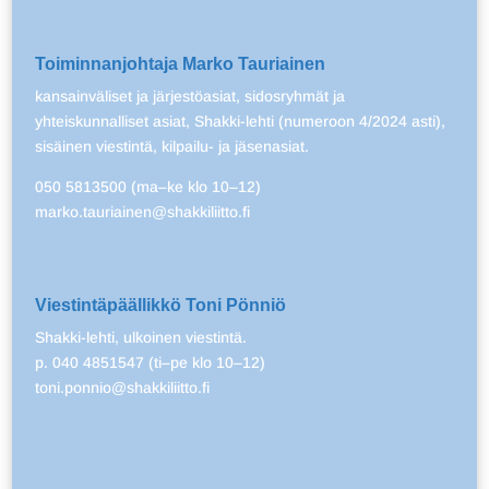
Toiminnanjohtaja Marko Tauriainen
kansainväliset ja järjestöasiat, sidosryhmät ja
yhteiskunnalliset asiat, Shakki-lehti (numeroon 4/2024 asti),
sisäinen viestintä, kilpailu- ja jäsenasiat.
050 5813500 (ma–ke klo 10–12)
marko.tauriainen@shakkiliitto.fi
Viestintäpäällikkö Toni Pönniö
Shakki-lehti, ulkoinen viestintä.
p. 040 4851547 (ti–pe klo 10–12)
toni.ponnio@shakkiliitto.fi