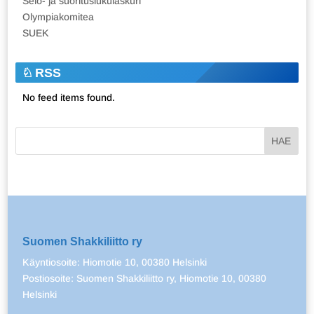
Selo- ja suorituslukulaskuri
Olympiakomitea
SUEK
RSS
No feed items found.
Suomen Shakkiliitto ry
Käyntiosoite: Hiomotie 10, 00380 Helsinki
Postiosoite: Suomen Shakkiliitto ry, Hiomotie 10, 00380
Helsinki