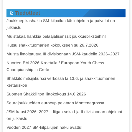
Tiedotteet
Joukkuepikashakin SM-kilpailun käsiohjelma ja palvelut on
julkaistu
Muistakaa hankkia pelaajalisenssit joukkuebliksteihin!
Kutsu shakkituomarien kokoukseen su 26.7.2026
Muista ilmoittautua III divisioonaan JSM-kaudelle 2026–2027
Nuorten EM 2026 Kreetalla / European Youth Chess
Championship in Crete
Shakkitoimitsijakurssi verkossa la 13.6. ja shakkituomarien
kertauskoe
Suomen Shakkiliiton liittokokous 14.6.2026
Seurajoukkueiden eurocup pelataan Montenegrossa
JSM-kausi 2026–2027 – liigan sekä I ja II divisioonan ohjelmat
on julkaistu
Vuoden 2027 SM-kilpailujen haku avattu!