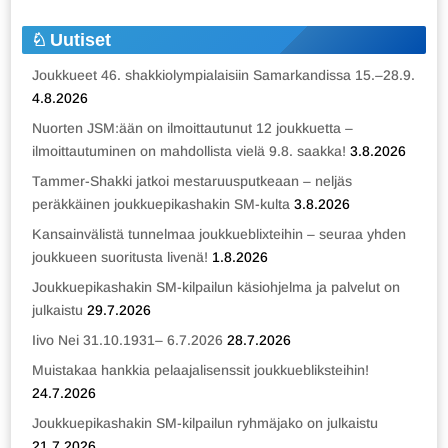
Uutiset
Joukkueet 46. shakkiolympialaisiin Samarkandissa 15.–28.9.
4.8.2026
Nuorten JSM:ään on ilmoittautunut 12 joukkuetta –
ilmoittautuminen on mahdollista vielä 9.8. saakka!
3.8.2026
Tammer-Shakki jatkoi mestaruusputkeaan – neljäs
peräkkäinen joukkuepikashakin SM-kulta
3.8.2026
Kansainvälistä tunnelmaa joukkueblixteihin – seuraa yhden
joukkueen suoritusta livenä!
1.8.2026
Joukkuepikashakin SM-kilpailun käsiohjelma ja palvelut on
julkaistu
29.7.2026
Iivo Nei 31.10.1931– 6.7.2026
28.7.2026
Muistakaa hankkia pelaajalisenssit joukkuebliksteihin!
24.7.2026
Joukkuepikashakin SM-kilpailun ryhmäjako on julkaistu
21.7.2026