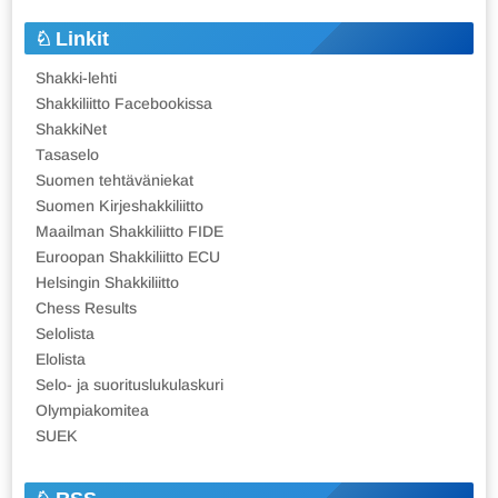
Linkit
Shakki-lehti
Shakkiliitto Facebookissa
ShakkiNet
Tasaselo
Suomen tehtäväniekat
Suomen Kirjeshakkiliitto
Maailman Shakkiliitto FIDE
Euroopan Shakkiliitto ECU
Helsingin Shakkiliitto
Chess Results
Selolista
Elolista
Selo- ja suorituslukulaskuri
Olympiakomitea
SUEK