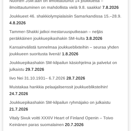
Nuorten JSM:ään on ilmoittautunut 14 joukkuetta –
ilmoittautuminen on mahdollista vielä 9.8. saakka!
7.8.2026
Joukkueet 46. shakkiolympialaisiin Samarkandissa 15.–28.9.
4.8.2026
Tammer-Shakki jatkoi mestaruusputkeaan – neljäs
peräkkäinen joukkuepikashakin SM-kulta
3.8.2026
Kansainvälistä tunnelmaa joukkueblixteihin – seuraa yhden
joukkueen suoritusta livenä!
1.8.2026
Joukkuepikashakin SM-kilpailun käsiohjelma ja palvelut on
julkaistu
29.7.2026
Iivo Nei 31.10.1931– 6.7.2026
28.7.2026
Muistakaa hankkia pelaajalisenssit joukkuebliksteihin!
24.7.2026
Joukkuepikashakin SM-kilpailun ryhmäjako on julkaistu
21.7.2026
Vitaly Sivuk voitti XXXIV Heart of Finland Openin – Toivo
Keinänen paras suomalainen
20.7.2026