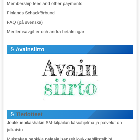
Membership fees and other payments
Finlands Schackförbund
FAQ (på svenska)
Medlemsavgifter och andra betalningar
Avainsiirto
Tiedotteet
Joukkuepikashakin SM-kilpailun käsiohjelma ja palvelut on
julkaistu
Muistakaa hankkia pelaajalisenssit joukkuebliksteihin!