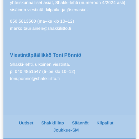
yhteiskunnalliset asiat, Shakki-lehti (numeroon 4/2024 asti),
sisäinen viestintä, kilpailu- ja jäsenasiat.
050 5813500 (ma–ke klo 10–12)
marko.tauriainen@shakkiliitto.fi
Viestintäpäällikkö Toni Pönniö
Shakki-lehti, ulkoinen viestintä.
p. 040 4851547 (ti–pe klo 10–12)
toni.ponnio@shakkiliitto.fi
Uutiset
Shakkiliitto
Säännöt
Kilpailut
Joukkue-SM